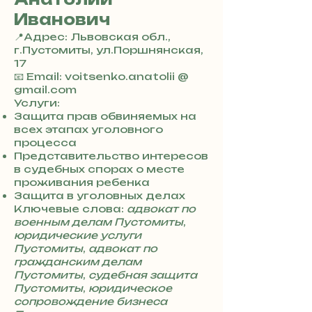
Иванович
📍Адрес: Львовская обл.,
г.Пустомиты, ул.Поршнянская,
17
+
📧 Email: voitsenko.anatolii @
3
gmail.com
8
Услуги:
0
Защита прав обвиняемых на
7
всех этапах уголовного
3
процесса
0
Представительство интересов
4
в судебных спорах о месте
8
проживания ребенка
5
Защита в уголовных делах
7
Ключевые слова:
адвокат по
8
военным делам Пустомиты
,
4
юридические услуги
Пустомиты
,
адвокат по
гражданским делам
Пустомиты
,
судебная защита
Пустомиты
,
юридическое
сопровождение бизнеса