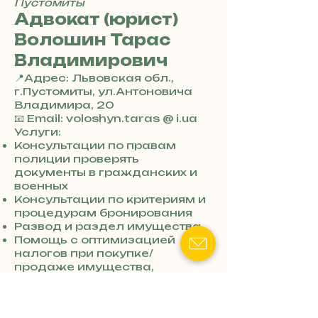
Пустомиты
Адвокат (юрист)
Волошин Тарас
Владимирович
📍Адрес: Львовская обл.,
г.Пустомиты, ул.Антоновича
Владимира, 20
+
📧 Email: voloshyn.taras @ i.ua
3
Услуги:
8
Консультации по правам
0
полиции проверять
7
документы в гражданских и
3
военных
0
Консультации по критериям и
4
процедурам бронирования
8
Развод и раздел имущества
5
Помощь с оптимизацией
7
налогов при покупке/
8
продаже имущества,
4
экспорте/импорте
Ключевые слова:
уголовный
адвокат Пустомиты
,
развод