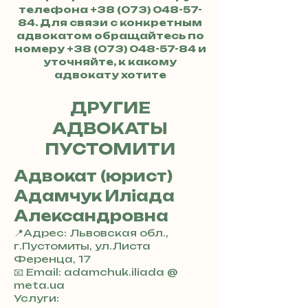
телефона
+38 (073) 048-57-
84
. Для связи с конкретным
адвокатом обращайтесь по
номеру
+38 (073) 048-57-84
и
уточняйте, к какому
адвокату хотите
обратиться.
ДРУГИЕ
АДВОКАТЫ
ПУСТОМИТИ
Адвокат (юрист)
Адамчук Иліада
Александровна
📍Адрес: Львовская обл.,
г.Пустомиты, ул.Листа
Ференца, 17
+
📧 Email: adamchuk.iliada @
3
meta.ua
8
Услуги: