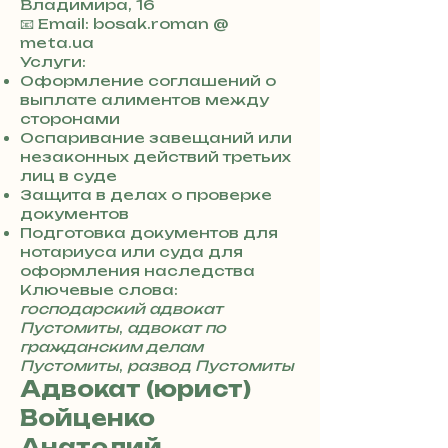
Владимира, 16
+
📧 Email: bosak.roman @
3
meta.ua
8
Услуги:
0
Оформление соглашений о
7
выплате алиментов между
3
сторонами
0
Оспаривание завещаний или
4
незаконных действий третьих
8
лиц в суде
5
Защита в делах о проверке
7
документов
8
Подготовка документов для
4
нотариуса или суда для
оформления наследства
Ключевые слова:
господарский адвокат
Пустомиты
,
адвокат по
гражданским делам
Пустомиты
,
развод Пустомиты
Адвокат (юрист)
Войценко
Анатолий