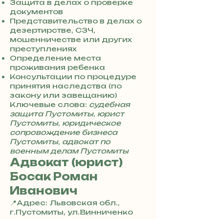
0
Защита в делах о проверке
7
документов
3
Представительство в делах о
0
дезертирстве, СЗЧ,
4
мошенничестве или других
8
преступлениях
5
Определение места
7
проживания ребенка
8
Консультации по процедуре
4
принятия наследства (по
закону или завещанию)
Ключевые слова:
судебная
защита Пустомиты
,
юрист
Пустомиты
,
юридическое
сопровождение бизнеса
Пустомиты
,
адвокат по
военным делам Пустомиты
Адвокат (юрист)
Босак Роман
Иванович
📍Адрес: Львовская обл.,
г.Пустомиты, ул.Винниченко