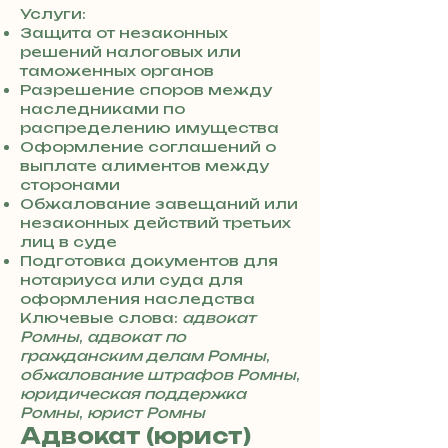
8
Услуги:
0
Защита от незаконных
7
решений налоговых или
3
таможенных органов
0
Разрешение споров между
4
наследниками по
8
распределению имущества
5
Оформление соглашений о
7
выплате алиментов между
8
сторонами
4
Обжалование завещаний или
незаконных действий третьих
лиц в суде
Подготовка документов для
нотариуса или суда для
оформления наследства
Ключевые слова:
адвокат
Ромны
,
адвокат по
гражданским делам Ромны
,
обжалование штрафов Ромны
,
юридическая поддержка
Ромны
,
юрист Ромны
Адвокат (юрист)