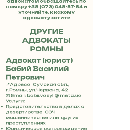
адвокатом обращайтесь по
номеру
+38 (073) 048-57-84
и
уточняйте, к какому
адвокату хотите
обратиться.
ДРУГИЕ
АДВОКАТЫ
РОМНЫ
Адвокат (юрист)
Бабий Василий
Петрович
📍Адреса: Сумская обл.,
г.Ромны, ул.Червона, 42
+
📧 Email: babii.vasyl @ meta.ua
3
Услуги:
8
Представительство в делах о
0
дезертирстве, СЗЧ,
7
мошенничестве или других
3
преступлениях
0
Юридическое сопровождение