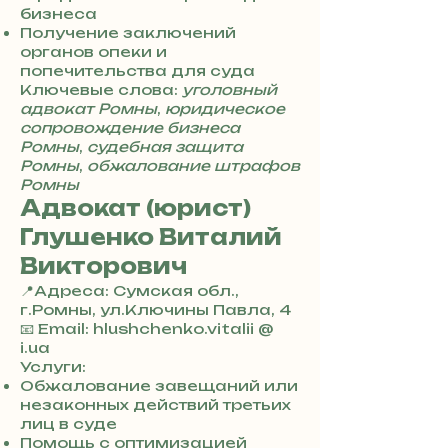
4
бизнеса
8
Получение заключений
5
органов опеки и
7
попечительства для суда
8
Ключевые слова:
уголовный
4
адвокат Ромны
,
юридическое
сопровождение бизнеса
Ромны
,
судебная защита
Ромны
,
обжалование штрафов
Ромны
Адвокат (юрист)
Глушенко Виталий
Викторович
📍Адреса: Сумская обл.,
г.Ромны, ул.Ключины Павла, 4
+
📧 Email: hlushchenko.vitalii @
3
i.ua
8
Услуги:
0
Обжалование завещаний или
7
незаконных действий третьих
3
лиц в суде
0
Помощь с оптимизацией