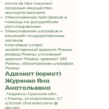
4
налогов при покупке/
8
продаже имущества,
5
экспорте/импорте
7
Обжалование приговоров и
8
помощь на досудебном
4
расследовании
Обжалование штрафов и
решений государственных
органов
Ключевые слова:
хозяйственный адвокат Ромны
,
развод Ромны
,
уголовный
адвокат Ромны
,
адвокат 130
Ромны
,
обжалование штрафов
Ромны
Адвокат (юрист)
Журенко Яна
Анатольевна
📍Адреса: Сумская обл.,
г.Ромны, ул.Короленка, 27
+
📧 Email: zhurenko.iana @
3
ukr.net