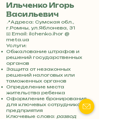
Ильченко Игорь
Васильевич
📍Адреса: Сумская обл.,
г.Ромны, ул.Яблонева, 31
+
📧 Email: ilchenko.ihor @
3
meta.ua
8
Услуги:
0
Обжалование штрафов и
7
решений государственных
3
органов
0
Защита от незаконных
4
решений налоговых или
8
таможенных органов
5
Определение места
7
жительства ребенка
8
Оформление бронирования
4
для ключевых сотрудников
предприятия
Ключевые слова:
развод
Ромны
,
хозяйственный адвокат
Ромны
,
судебная защита
Ромны