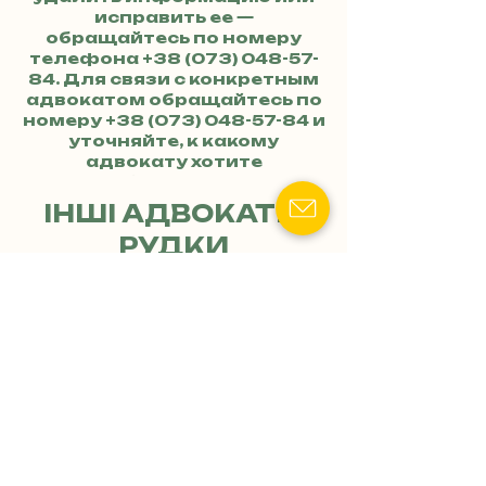
исправить ее —
обращайтесь по номеру
телефона
+38 (073) 048-57-
84
. Для связи с конкретным
адвокатом обращайтесь по
номеру
+38 (073) 048-57-84
и
уточняйте, к какому
адвокату хотите
обратиться.
ІНШІ АДВОКАТЫ
РУДКИ
Адвокат (юрист)
Кавалець Леся
Петровна
📍Адреса: Львовская область,
г.Рудки, ул.Торговая боковая,
33
+
📧 Email: kavalets.lesia @ ukr.net
3
Услуги:
8
Оформление соглашений о