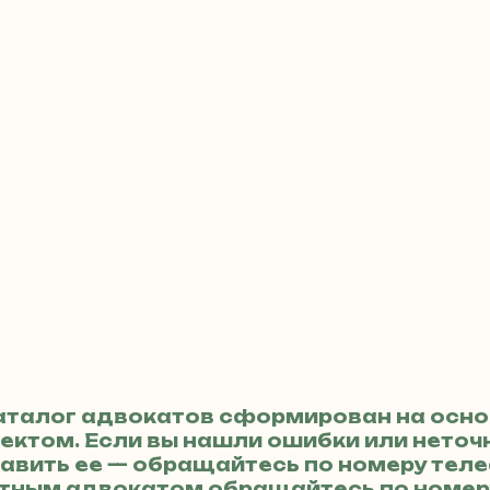
аталог адвокатов сформирован на осно
ктом. Если вы нашли ошибки или неточн
авить ее — обращайтесь по номеру тел
кретным адвокатом обращайтесь по номе