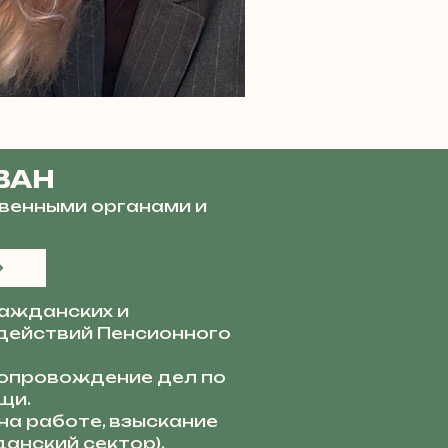
ВАН
венными органами и
ажданских и
действий Пенсионного
опровождение дел по
щи.
а работе, взыскание
анский сектор).