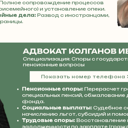
Полное сопровождение процессов
трисемейного) и установление опеки.
йные дела:
Развод с иностранцами,
границы.
АДВОКАТ КОЛГАНОВ И
Специализация: Споры с государст
пенсионные вопросы
Показать номер телефона
Пенсионные споры:
Перерасчет гр
специальных пенсий, обжалование 
фонда.
Социальные выплаты:
Судебное с
начислению льгот, субсидий и помо
Трудовые споры:
Восстановление н
задолженности по зарплате (гражд