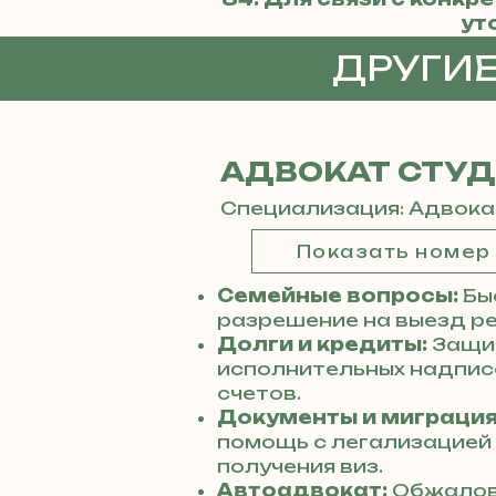
ут
ДРУГИ
АДВОКАТ СТУ
Специализация: Адвока
Показать номер
Семейные вопросы:
Бы
разрешение на выезд ре
Долги и кредиты:
Защит
исполнительных надписе
счетов.
Документы и миграция
помощь с легализацией
получения виз.
Автоадвокат:
Обжалов