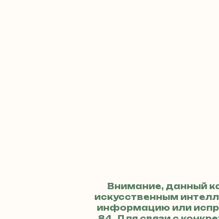
Внимание, данный к
искусственным интелле
информацию или испр
84
. Для связи с кон