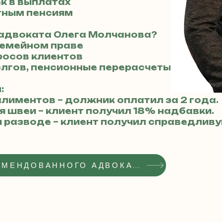
к в выплатах
отным пенсиям
 адвоката Олега Молчанова?
семейном праве
росов клиентов
олгов, пенсионные перерасчеты
:
алиментов – должник оплатил за 2 года.
я швеи – клиент получил 18% надбавки.
 разводе – клиент получил справедлив
ПОЛУЧИТЬ СТАТУС РЕКОМЕНДОВАННОГО АДВОКАТА