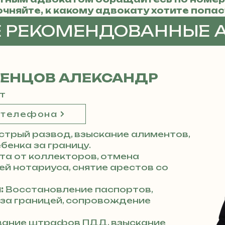
очняйте, к какому адвокату хотите попас
Е РЕКОМЕНДОВАННЫЕ 
ДЕНЦОВ АЛЕКСАНДР
т
 телефона
стрый развод, взыскание алиментов,
бенка за границу.
а от коллекторов, отмена
й нотариуса, снятие арестов со
:
Восстановление паспортов,
 за границей, сопровождение
ание штрафов ПДД, взыскание