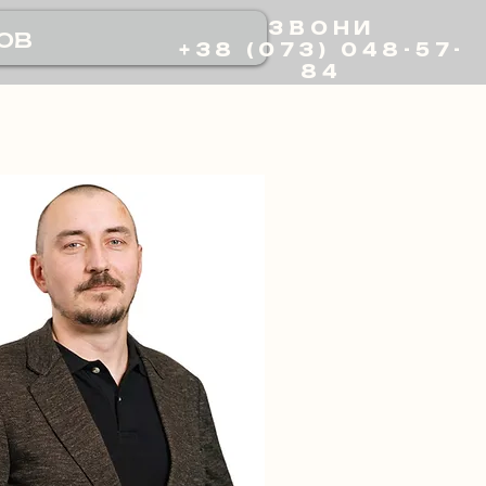
ЗВОНИ
ов
+38 (073) 048-57-
84