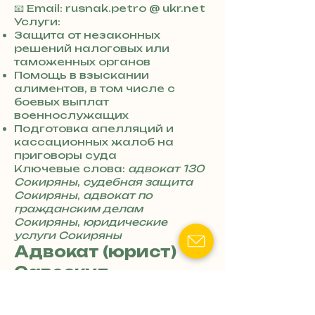
+
📧 Email: rusnak.petro @ ukr.net
3
Услуги:
8
Защита от незаконных
0
решений налоговых или
7
таможенных органов
3
Помощь в взыскании
0
алиментов, в том числе с
4
боевых выплат
8
военнослужащих
5
Подготовка апелляций и
7
кассационных жалоб на
8
приговоры суда
4
Ключевые слова:
адвокат 130
Сокиряны
,
судебная защита
Сокиряны
,
адвокат по
гражданским делам
Сокиряны
,
юридические
услуги Сокиряны
Адвокат (юрист)
Савескул
Святослав
Вячеславович