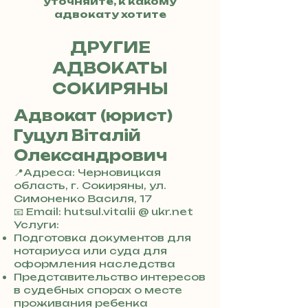
уточняйте, к какому
адвокату хотите
обратиться.
ДРУГИЕ
АДВОКАТЫ
СОКИРЯНЫ
Адвокат (юрист)
Гуцул Віталій
Олександрович
📍Адреса: Черновицкая
область, г. Сокиряны, ул.
Симоненко Василя, 17
+
📧 Email: hutsul.vitalii @ ukr.net
3
Услуги:
8
Подготовка документов для
0
нотариуса или суда для
7
оформления наследства
3
Представительство интересов
0
в судебных спорах о месте
4
проживания ребенка