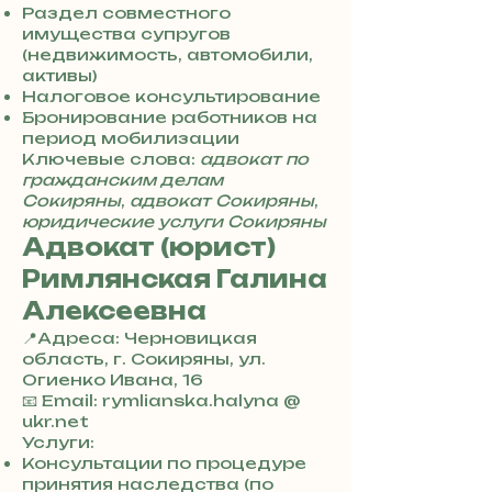
3
Раздел совместного
0
имущества супругов
4
(недвижимость, автомобили,
8
активы)
5
Налоговое консультирование
7
Бронирование работников на
8
период мобилизации
4
Ключевые слова:
адвокат по
гражданским делам
Сокиряны
,
адвокат Сокиряны
,
юридические услуги Сокиряны
Адвокат (юрист)
Римлянская Галина
Алексеевна
📍Адреса: Черновицкая
область, г. Сокиряны, ул.
Огиенко Ивана, 16
+
📧 Email: rymlianska.halyna @
3
ukr.net
8
Услуги:
0
Консультации по процедуре
7
принятия наследства (по