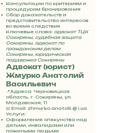
8
Консультации по критериям и
5
процедурам бронирования
7
Сбор доказательств и
8
представительство интересов
4
во время следствия
Ключевые слова:
адвокат ТЦК
Сокиряны
,
судебная защита
Сокиряны
,
адвокат по
гражданским делам
Сокиряны
,
юридическая
поддержка Сокиряны
Адвокат (юрист)
Жмурко Анатолий
Васильевич
📍Адреса: Черновицкая
область, г. Сокиряны, ул.
Молдавская, 11
+
📧 Email: zhmurko.anatolii @ i.ua
3
Услуги:
8
Оформление опекунства над
0
детьми, инвалидами или
7
пожилыми людьми