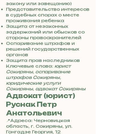
3
закону или завещанию)
0
Представительство интересов
4
в судебных спорах о месте
8
проживания ребенка
5
Защита от незаконных
7
задержаний или обысков со
8
стороны правоохранителей
4
Оспаривание штрафов и
решений государственных
органов
Защита прав наследников
Ключевые слова:
юрист
Сокиряны
,
оспаривание
штрафов Сокиряны
,
юридические услуги
Сокиряны
,
адвокат Сокиряны
Адвокат (юрист)
Руснак Петр
Анатольевич
📍Адреса: Черновицкая
область, г. Сокиряны, ул.
Гонгадзе Георгия, 12