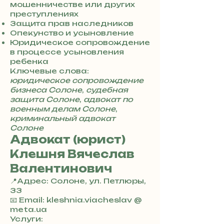
3
мошенничестве или других
0
преступлениях
4
Защита прав наследников
8
Опекунство и усыновление
5
Юридическое сопровождение
7
в процессе усыновления
8
ребенка
4
Ключевые слова:
юридическое сопровождение
бизнеса Солоне
,
судебная
защита Солоне
,
адвокат по
военным делам Солоне
,
криминальный адвокат
Солоне
Адвокат (юрист)
Клешня Вячеслав
Валентинович
📍Адрес: Солоне, ул. Петлюры,
33
+
📧 Email: kleshnia.viacheslav @
3
meta.ua
8
Услуги: