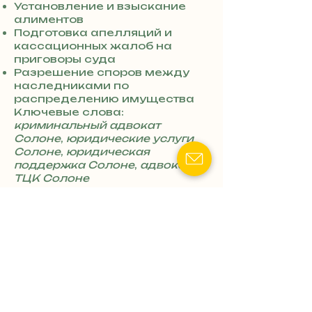
0
Установление и взыскание
7
алиментов
3
Подготовка апелляций и
0
кассационных жалоб на
4
приговоры суда
8
Разрешение споров между
5
наследниками по
7
распределению имущества
8
Ключевые слова:
4
криминальный адвокат
Солоне
,
юридические услуги
Солоне
,
юридическая
поддержка Солоне
,
адвокат
ТЦК Солоне
Адвокат (юрист)
Лазарева
Екатерина
Васильевна
📍Адрес: Солоне, ул.
Грушевского, 15
+
📧 Email: lazarieva.kateryna @
3
ukr.net