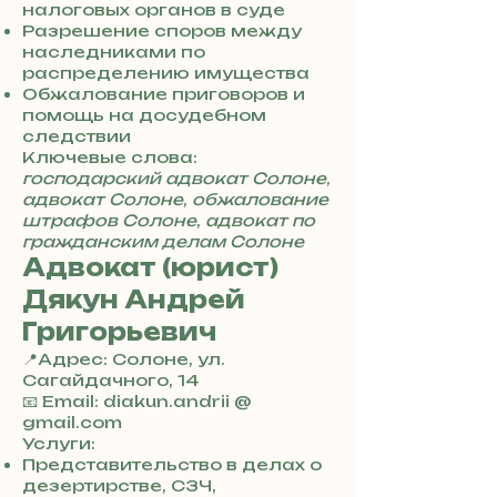
0
налоговых органов в суде
7
Разрешение споров между
3
наследниками по
0
распределению имущества
4
Обжалование приговоров и
8
помощь на досудебном
5
следствии
7
Ключевые слова:
8
господарский адвокат Солоне
,
4
адвокат Солоне
,
обжалование
штрафов Солоне
,
адвокат по
гражданским делам Солоне
Адвокат (юрист)
Дякун Андрей
Григорьевич
📍Адрес: Солоне, ул.
Сагайдачного, 14
+
📧 Email: diakun.andrii @
3
gmail.com
8
Услуги:
0
Представительство в делах о
7
дезертирстве, СЗЧ,