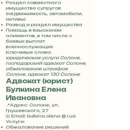
7
Раздел совместного
8
имущества супругов
4
(недвижимость, автомобили,
активы)
Развод и раздел имущества
Помощь в взыскании
алиментов, в том числе с
боевых выплат
военнослужащих
Ключевые слова:
юридические услуги Солоне
,
господарский адвокат Солоне
,
обжалование штрафов
Солоне
,
адвокат 130 Солоне
Адвокат (юрист)
Булкина Елена
Ивановна
📍Адрес: Солоне, ул.
Грушевского, 27
+
📧 Email: bulkina.olena @ i.ua
3
Услуги:
8
Обжалование решений