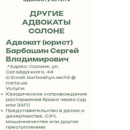
обратиться.
ДРУГИЕ
АДВОКАТЫ
СОЛОНЕ
Адвокат (юрист)
Барбашин Сергей
Владимирович
📍Адрес: Солоне, ул.
Сагайдачного, 44
+
📧 Email: barbashyn.serhii @
3
meta.ua
8
Услуги:
0
Юридическое сопровождение
7
расторжения брака через суд
3
или ЗАГС
0
Представительство в делах о
4
дезертирстве, СЗЧ,
8
мошенничестве или других
5
преступлениях