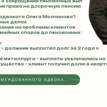
й о сокращении пенсионных выплат
ии права на досрочную пенсию
 адвоката Олега Молчанова?
бных делах
вание на проблемы клиентов
семейных споров до пенсионных перерас
:
 – должник выплатил долг за 2 года с
ля металлурга – выплаты увеличились на
мущества – клиент получил долю в кварт
ПОЛУЧИТЬ СТАТУС РЕКОМЕНДОВАННОГО АДВОКАТА