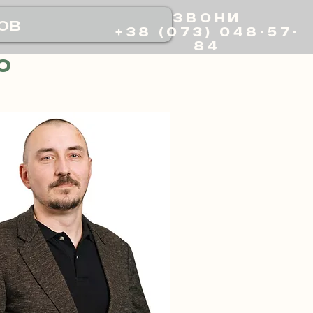
ЗВОНИ
ов
+38 (073) 048-57-
84
О
й