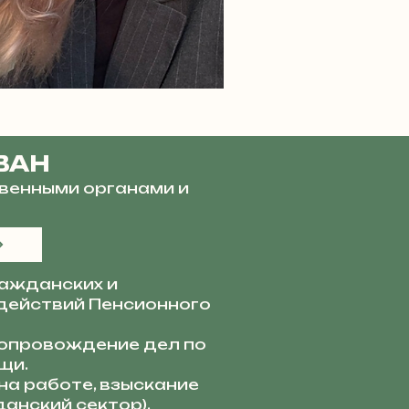
ВАН
венными органами и
ажданских и
действий Пенсионного
опровождение дел по
щи.
а работе, взыскание
анский сектор).