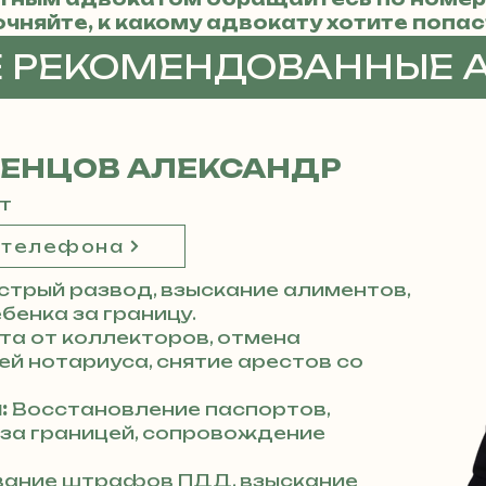
очняйте, к какому адвокату хотите попас
Е РЕКОМЕНДОВАННЫЕ 
ДЕНЦОВ АЛЕКСАНДР
т
 телефона
стрый развод, взыскание алиментов,
бенка за границу.
а от коллекторов, отмена
й нотариуса, снятие арестов со
:
Восстановление паспортов,
 за границей, сопровождение
ание штрафов ПДД, взыскание