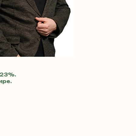
четов
 23%.
ире.