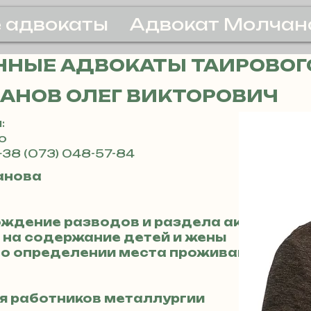
 адвокаты
Адвокат Молчан
НЫЕ АДВОКАТЫ ТАИРОВОГ
АНОВ ОЛЕГ ВИКТОРОВИЧ
:
о
+38 (073) 048-57-84
анова
ождение разводов и раздела активов
 на содержание детей и жены
х о определении места проживания дете
ля работников металлургии