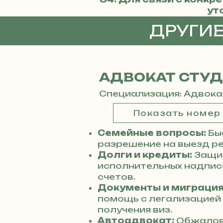
ут
ДРУГИ
АДВОКАТ СТУ
Специализация: Адвока
Показать номер
Семейные вопросы:
Бы
разрешение на выезд ре
Долги и кредиты:
Защит
исполнительных надписе
счетов.
Документы и миграция
помощь с легализацией
получения виз.
Автоадвокат:
Обжалов