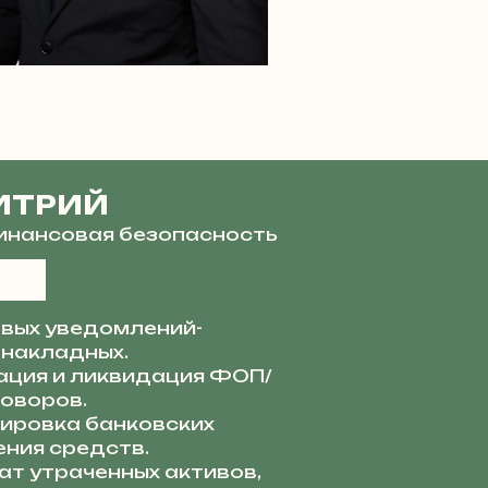
ИТРИЙ
финансовая безопасность
вых уведомлений-
 накладных.
ация и ликвидация ФОП/
говоров.
ировка банковских
ния средств.
ат утраченных активов,