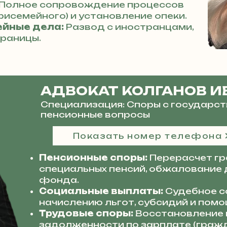
Полное сопровождение процессов
трисемейного) и установление опеки.
йные дела:
Развод с иностранцами,
границы.
АДВОКАТ КОЛГАНОВ И
Специализация: Споры с государст
пенсионные вопросы
Показать номер телефона
Пенсионные споры:
Перерасчет гр
специальных пенсий, обжалование 
фонда.
Социальные выплаты:
Судебное с
начислению льгот, субсидий и помо
Трудовые споры:
Восстановление н
задолженности по зарплате (гражд