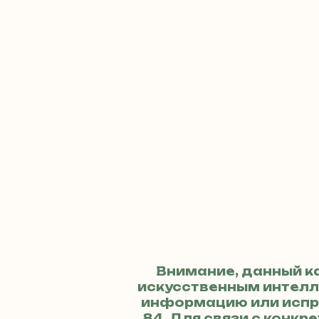
Внимание, данный к
искусственным интелле
информацию или испр
84
. Для связи с кон