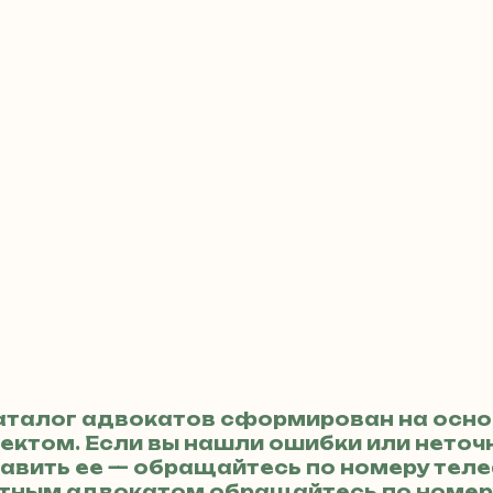
аталог адвокатов сформирован на осно
ктом. Если вы нашли ошибки или неточн
авить ее — обращайтесь по номеру тел
кретным адвокатом обращайтесь по номе