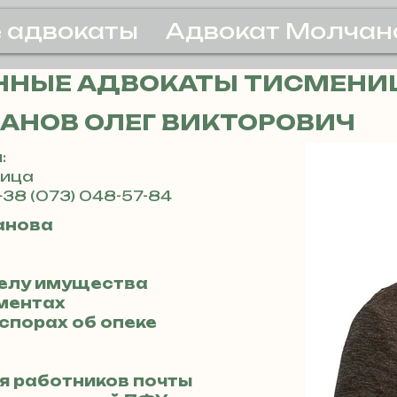
 адвокаты
Адвокат Молчан
ННЫЕ АДВОКАТЫ ТИСМЕНИ
АНОВ ОЛЕГ ВИКТОРОВИЧ
:
ница
+38 (073) 048-57-84
анова
делу имущества
иментах
 спорах об опеке
ля работников почты