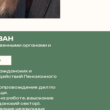
ВАН
венными органами и
ажданских и
действий Пенсионного
опровождение дел по
щи.
а работе, взыскание
анский сектор).
ание незаконных