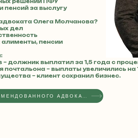
нных решений ПФУ
 пенсий за выслугу
 адвоката Олега Молчанова?
ных дел
тственность
: алименты, пенсии
:
 – должник выплатил за 1,5 года с проц
ля почтальона – выплаты увеличились на 
мущества – клиент сохранил бизнес.
ПОЛУЧИТЬ СТАТУС РЕКОМЕНДОВАННОГО АДВОКАТА