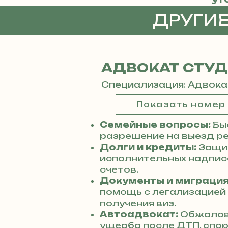
ДРУГИ
АДВОКАТ СТУ
Специализация: Адвока
Показать номер
Семейные вопросы:
Бы
разрешение на выезд ре
Долги и кредиты:
Защит
исполнительных надписе
счетов.
Документы и миграция
помощь с легализацией
получения виз.
Автоадвокат:
Обжалов
ущерба после ДТП, спо