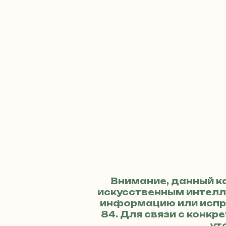
Внимание, данный к
искусственным интелле
информацию или испр
84
. Для связи с кон
ут