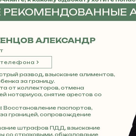
Е РЕКОМЕНДОВАННЫЕ 
ДЕНЦОВ АЛЕКСАНДР
т
 телефона
стрый развод, взыскание алиментов,
бенка за границу.
а от коллекторов, отмена
й нотариуса, снятие арестов со
:
Восстановление паспортов,
 за границей, сопровождение
ание штрафов ПДД, взыскание
ры со страховыми, обжалование