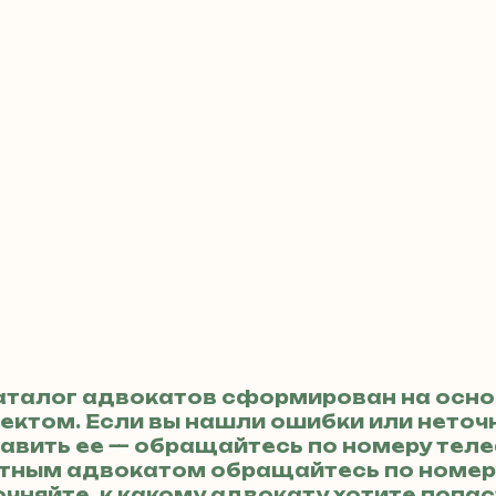
аталог адвокатов сформирован на осно
ктом. Если вы нашли ошибки или неточн
авить ее — обращайтесь по номеру тел
кретным адвокатом обращайтесь по номе
очняйте, к какому адвокату хотите попас