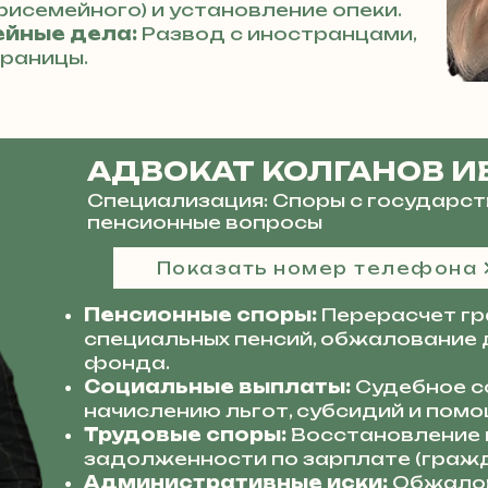
трисемейного) и установление опеки.
йные дела:
Развод с иностранцами,
границы.
АДВОКАТ КОЛГАНОВ И
Специализация: Споры с государст
пенсионные вопросы
Показать номер телефона
Пенсионные споры:
Перерасчет гр
специальных пенсий, обжалование 
фонда.
Социальные выплаты:
Судебное с
начислению льгот, субсидий и помо
Трудовые споры:
Восстановление н
задолженности по зарплате (гражд
Административные иски:
Обжалов