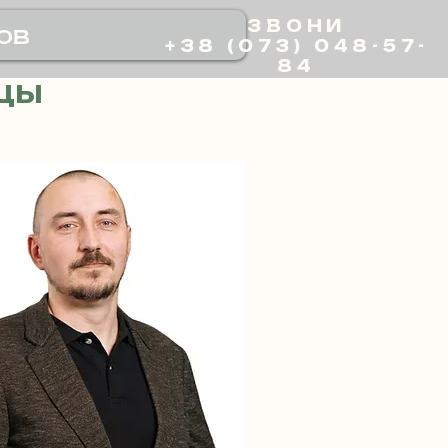
ЗВОНИ
ов
+38 (073) 048-57-
84
ЦЫ