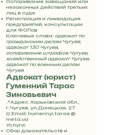
7
Оспаривание завещаний или
8
незаконных действий третьих
4
лиц в суде
Регистрация и ликвидация
предприятий, консультации
для ФОПов
Ключевые слова:
адвокат по
гражданским делам Чугуев
,
адвокат 130 Чугуев
,
оспаривание штрафов Чугуев
,
хозяйственный адвокат Чугуев
,
адвокат по военным делам
Чугуев
Адвокат (юрист)
Гуменний Тарас
Зиновьевич
📍Адрес: Харьковская обл.,
г.Чугуев, ул.Донецкая, 27
+
📧 Email: humennyi.taras @
3
meta.ua
8
Услуги:
0
Сбор доказательств и