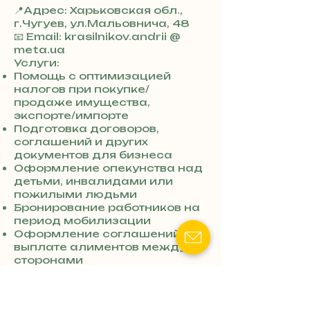
📍Адрес: Харьковская обл.,
г.Чугуев, ул.Мальовнича, 48
+
📧 Email: krasilnikov.andrii @
3
meta.ua
8
Услуги:
0
Помощь с оптимизацией
7
налогов при покупке/
3
продаже имущества,
0
экспорте/импорте
4
Подготовка договоров,
8
соглашений и других
5
документов для бизнеса
7
Оформление опекунства над
8
детьми, инвалидами или
4
пожилыми людьми
Бронирование работников на
период мобилизации
Оформление соглашений о
выплате алиментов между
сторонами
Ключевые слова:
адвокат 130
Чугуев
,
хозяйственный адвокат
Чугуев
,
адвокат ТЦК Чугуев
,