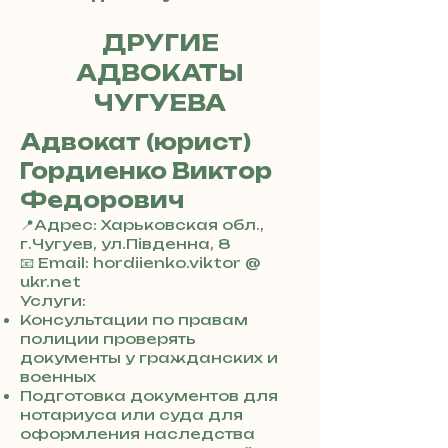
обратиться.
ДРУГИЕ
АДВОКАТЫ
ЧУГУЕВА
Адвокат (юрист)
Гордиенко Виктор
Федорович
📍Адрес: Харьковская обл.,
г.Чугуев, ул.Південна, 8
+
📧 Email: hordiienko.viktor @
3
ukr.net
8
Услуги:
0
Консультации по правам
7
полиции проверять
3
документы у гражданских и
0
военных
4
Подготовка документов для
8
нотариуса или суда для
5
оформления наследства