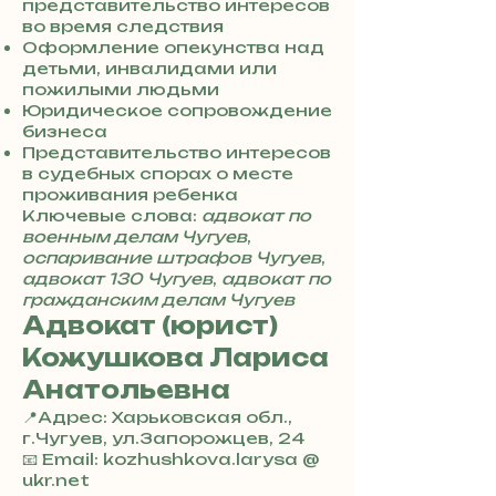
7
представительство интересов
3
во время следствия
0
Оформление опекунства над
4
детьми, инвалидами или
8
пожилыми людьми
5
Юридическое сопровождение
7
бизнеса
8
Представительство интересов
4
в судебных спорах о месте
проживания ребенка
Ключевые слова:
адвокат по
военным делам Чугуев
,
оспаривание штрафов Чугуев
,
адвокат 130 Чугуев
,
адвокат по
гражданским делам Чугуев
Адвокат (юрист)
Кожушкова Лариса
Анатольевна
📍Адрес: Харьковская обл.,
г.Чугуев, ул.Запорожцев, 24
+
📧 Email: kozhushkova.larysa @
3
ukr.net