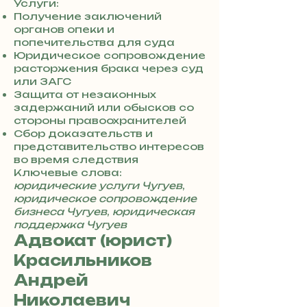
8
Услуги:
0
Получение заключений
7
органов опеки и
3
попечительства для суда
0
Юридическое сопровождение
4
расторжения брака через суд
8
или ЗАГС
5
Защита от незаконных
7
задержаний или обысков со
8
стороны правоохранителей
4
Сбор доказательств и
представительство интересов
во время следствия
Ключевые слова:
юридические услуги Чугуев
,
юридическое сопровождение
бизнеса Чугуев
,
юридическая
поддержка Чугуев
Адвокат (юрист)
Красильников
Андрей
Николаевич