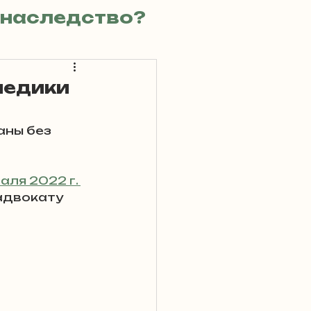
 наследство?
тво Непокора
медики
кий запрос
ны без 
ля 2022 г. 
адвокату 