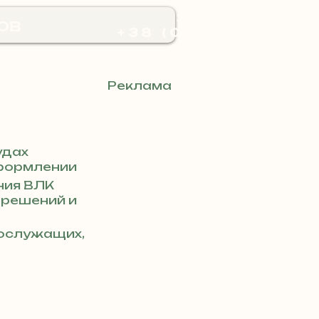
ЗВОНИ
ов
+38 (073) 048-57-
84
Реклама
удах
формлении
ния ВЛК
 решений и
нослужащих,