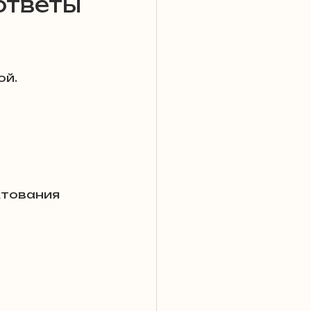
ответы
ой.
 ВСУ
 раскрытие
мы?
Польше