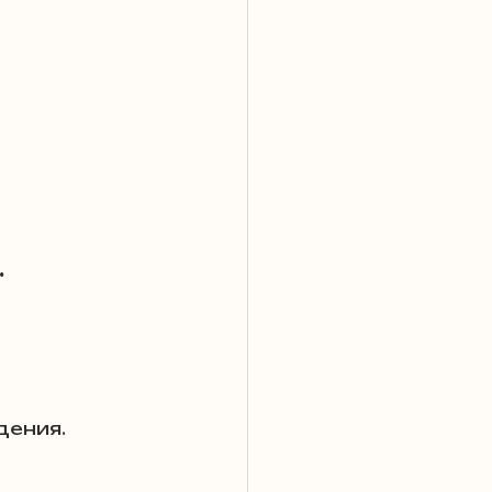
.
дения.