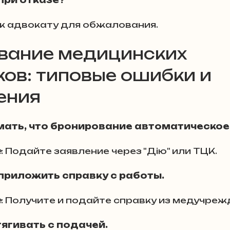
при отказе?
Мошенничество
 к адвокату для обжалования.
илизации и армии
вание медицинских 
ов: типовые ошибки и 
ения
мать, что бронирование автоматическое
е
: Подайте заявление через "Дію" или ТЦК.
приложить справку с работы.
е
: Получите и подайте справку из медучреж
ягивать с подачей.