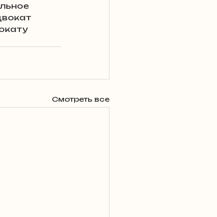
льное 
двокат 
окату 
Смотреть все