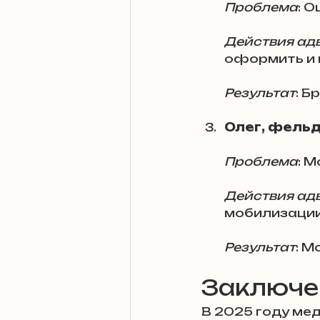
Проблема
: О
Действия ад
оформить и 
Результат
: 
Олег, фель
Проблема
: 
Действия ад
мобилизации
Результат
: 
Заключе
В 2025 году ме