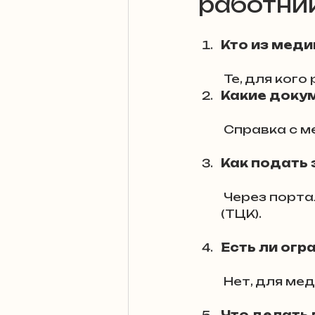
работник
Новости и за
Кто из мед
 Те, для ког
Отсрочка, бр
Какие доку
 Справка с 
Юрист отвеча
Как подать
 Через портал "Дія" или территориальный центр комплектования 
ВВК (ЭКОФФ) 
(ТЦК).
Есть ли огр
авто адвокат
 Нет, для ме