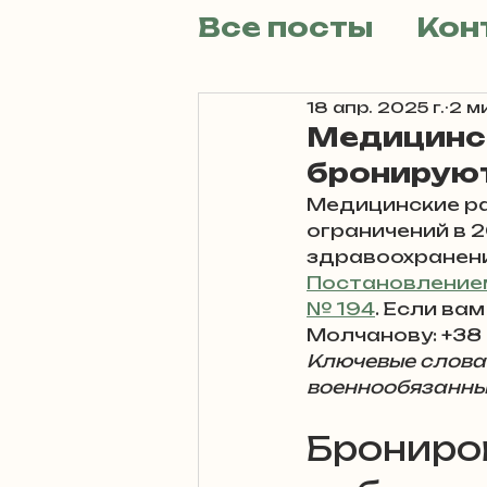
Все посты
Кон
Нужен адвок
18 апр. 2025 г.
2 м
Медицинск
бронируют
Развод: юрид
Медицинские ра
ограничений в 2
здравоохранени
Обзор судебн
Постановлением
№ 194
. Если ва
Молчанову: +38 
Ключевые слова:
Как взаимоде
военнообязанны
Брониро
Как взаимоде