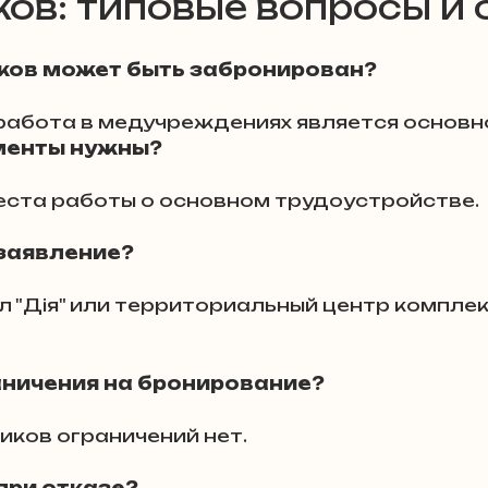
ов: типовые вопросы и 
конодательство
иков может быть забронирован?
о работа в медучреждениях является основн
онирование
Увольнение из
менты нужны?
места работы о основном трудоустройстве.
ет
Коррупционные схемы:
 заявление?
МСЭК 2025: новости
Кто 
аничения на бронирование?
Документы украинцев в 
диков ограничений нет.