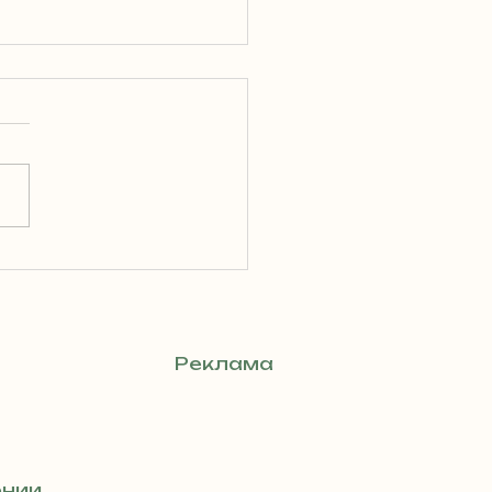
к сохранить
онирование
отников после 1
реля: новые
авила и советы
Реклама
 адвоката
ении