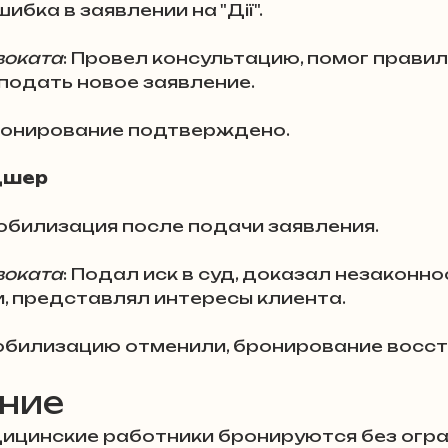
шибка в заявлении на "Дії".
воката
: Провел консультацию, помог правил
подать новое заявление.
Бронирование подтверждено.
дшер
Мобилизация после подачи заявления.
воката
: Подал иск в суд, доказал незаконно
, представлял интересы клиента.
Мобилизацию отменили, бронирование восс
ние
дицинские работники бронируются без огра