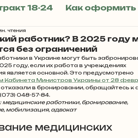
тракт 18-24
Как оформить
ат?
ин. чтения
СОЧ (СЗЧ) . Дезертирс
ий работник? В 2025 году 
ся без ограничений
ическая помощь
Адвокатс
ботники в Украине могут быть забронирова
025 году, если их работа в учреждениях 
я является основной. Это предусмотрено 
ой практики
 Кабинета Министров Украины от 28 февра
м отказали в бронировании, обращайтесь к 
(073) 048-57-84.
 медицинские работники, бронирование, 
йствовать с ТЦК законно
е, мобилизация, адвокат
вание медицинских 
йствовать с ТЦК законно