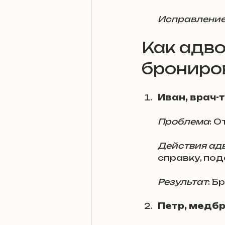
Исправлени
Как адво
брониро
Иван, врач-
Проблема
: 
Действия ад
справку, под
Результат
: 
Петр, медб