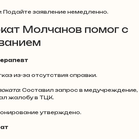
е
: Подайте заявление немедленно.
кат Молчанов помог с 
ванием
терапевт
Отказ из-за отсутствия справки.
воката
: Составил запрос в медучреждение, 
ал жалобу в ТЦК.
Бронирование утверждено.
рат