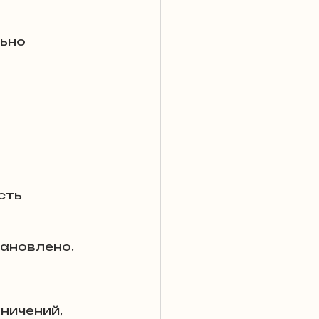
ьно 
сть 
тановлено.
ничений, 