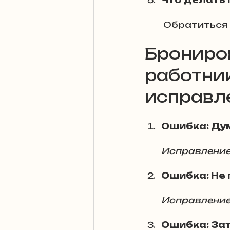
Что делать 
Обжалование
 Обратиться
Проблемы моб
Брониро
работник
исправл
Ошибка: Ду
Исправлени
Ошибка: Не 
Исправлени
Ошибка: Зат