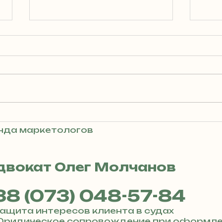
Новые критерии
Ка
для бронирования
бр
анда маркетологов
военнообязанных
раб
работников
ап
пр
двокат Олег Молчанов
от
38 (073) 048-57-84
 Защита интересов клиента в судах
 Юридическое сопровождение при оформл