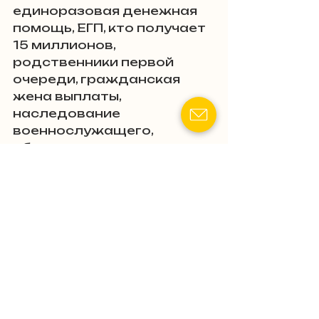
единоразовая денежная 
помощь, ЕГП, кто получает 
15 миллионов, 
родственники первой 
очереди, гражданская 
жена выплаты, 
наследование 
военнослужащего, 
обжалование выплат, 
адвокат военное право, 
судебная практика 
выплаты ЕГП, решение 
Верховного Суда ЕГП, 
Комиссия Минобороны 
выплаты, взыскание 
средств сожительницы, 
защита прав 
родственников, 
обжалование ВВК, 