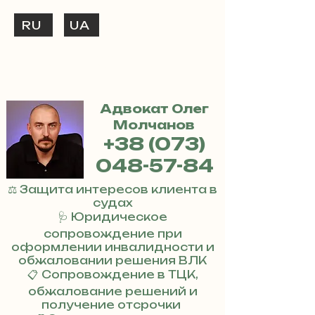
RU
UA
ЗВОНИ
+38 (073) 048-57-84
Адвокат Олег
Молчанов
+38 (073)
048-57-84
⚖️ Защита интересов клиента в
судах
🩺 Юридическое
сопровождение при
оформлении инвалидности и
обжаловании решения ВЛК
📋 Сопровождение в ТЦК,
обжалование решений и
получение отсрочки