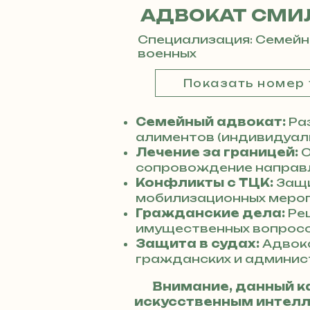
АДВОКАТ СМИ
Специализация: Семейн
военных
Показать номер
Семейный адвокат:
Раз
алиментов (индивидуаль
Лечение за границей:
О
сопровождение направл
Конфликты с ТЦК:
Защи
мобилизационных мероп
Гражданские дела:
Реш
имущественных вопросо
Защита в судах:
Адвок
гражданских и админис
Внимание, данный к
искусственным интелле