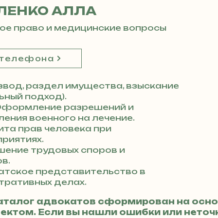
ЛЕНКО АЛЛА
ое право и медицинские вопросы
 телефона
вод, раздел имущества, взыскание
ный подход).
формление разрешений и
ения военного на лечение.
та прав человека при
риятиях.
ение трудовых споров и
в.
атское представительство в
тративных делах.
аталог адвокатов сформирован на осно
ктом. Если вы нашли ошибки или неточн