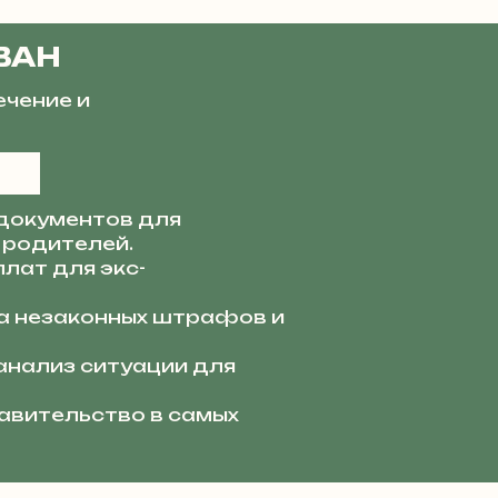
ВАН
ечение и
документов для
 родителей.
лат для экс-
 незаконных штрафов и
анализ ситуации для
вительство в самых