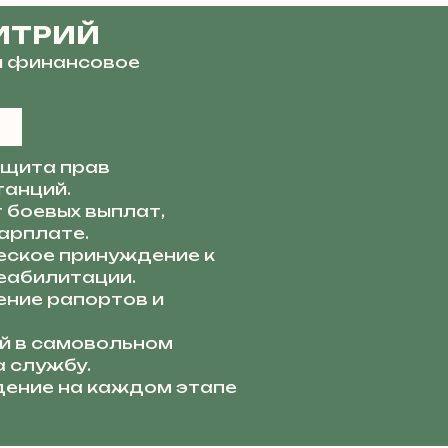
ИТРИЙ
и финансовое
щита прав
танций.
 боевых выплат,
арплате.
ское принуждение к
еабилитации.
ние рапортов и
й в самовольном
а службу.
ение на каждом этапе