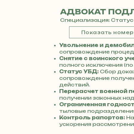
АДВОКАТ ПОД
Специализация: Статус
Показать номе
Увольнение и демобил
сопровождение процеду
Снятие с воинского уч
полного исключения (по
Статус УБД:
Сбор дока
сопровождение получен
действий.
Перерасчет военной п
получении законных над
Ограниченная годност
тыловые подразделения
Контроль рапортов:
На
ускорения рассмотрени