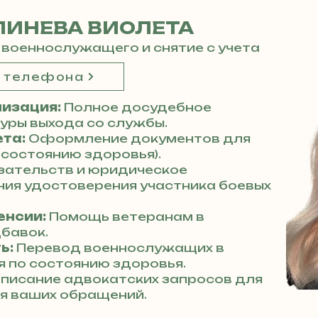
ЛИНЕВА ВИОЛЕТА
 военнослужащего и снятие с учета
р телефона
изация:
Полное досудебное
ры выхода со службы.
ета:
Оформление документов для
 состоянию здоровья).
зательств и юридическое
ия удостоверения участника боевых
енсии:
Помощь ветеранам в
бавок.
ь:
Перевод военнослужащих в
 по состоянию здоровья.
писание адвокатских запросов для
я ваших обращений.