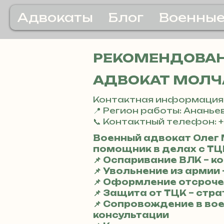
Адвокаты
Блог
Военные
РЕКОМЕНДОВАН
АДВОКАТ МОЛЧ
Контактная информация
📍 Регион работы: Ананье
📞 Контактный телефон: +
Военный адвокат Олег
помощник в делах с ТЦК
📌 Оспаривание ВЛК – 
📌 Увольнение из арми
📌 Оформление отсроче
📌 Защита от ТЦК – стр
📌 Сопровождение в во
консультации