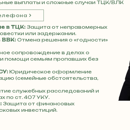
ьные выплаты и сложные случаи ТЦК/ВЛК
телефона
е в ТЦК:
Защита от неправомерных
повестки или задержании.
 ВВК:
Отмена решения о «годности»
ное сопровождение в делах о
 и помощи семьям пропавших без
СУ:
Юридическое оформление
ацию (семейные обстоятельства,
тие служебных расследований и
х по ст. 407 УКУ.
:
Защита от финансовых
сковых инвестиций.