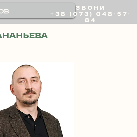
ЗВОНИ
ов
+38 (073) 048-57-
84
АНАНЬЕВА