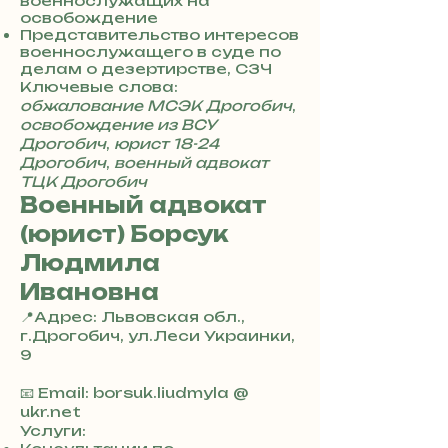
военнослужащих на
8
освобождение
5
Представительство интересов
7
военнослужащего в суде по
8
делам о дезертирстве, СЗЧ
4
Ключевые слова:
обжалование МСЭК Дрогобич
,
освобождение из ВСУ
Дрогобич
,
юрист 18-24
Дрогобич
,
военный адвокат
ТЦК Дрогобич
Военный адвокат
(юрист) Борсук
Людмила
Ивановна
📍Адрес: Львовская обл.,
г.Дрогобич, ул.Леси Украинки,
9
+
3
📧 Email: borsuk.liudmyla @
8
ukr.net
0
Услуги: