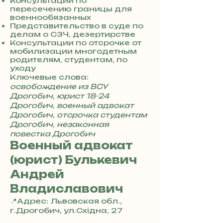
7
Консультации по
пересечению границы для
3
военнообязанных
0
Представительство в суде по
4
делам о СЗЧ, дезертирстве
8
Консультации по отсрочке от
5
мобилизации многодетным
7
родителям, студентам, по
8
уходу
4
Ключевые слова:
освобождение из ВСУ
Дрогобич
,
юрист 18-24
Дрогобич
,
военный адвокат
Дрогобич
,
отсрочка студентам
Дрогобич
,
незаконная
повестка Дрогобич
Военный адвокат
(юрист) Булькевич
Андрей
Владиславович
📍Адрес: Львовская обл.,
г.Дрогобич, ул.Східна, 27
+