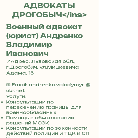
АДВОКАТЫ
ДРОГОБЫЧ</ins>
Военный адвокат
(юрист) Андренко
Владимир
Иванович
📍Адрес: Львовская обл.,
г.Дрогобич, ул.Мицкевича
Адама, 15
+
3
📧 Email: andrenko.volodymyr @
8
ukr.net
0
Услуги:
7
Консультации по
пересечению границы для
3
военнообязанных
0
Помощь в обжаловании
4
решений МСЭК
8
Консультации по законности
5
действий полиции и ТЦК и СП
7