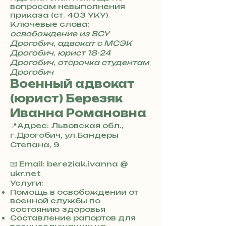
5
вопросам невыполнения
7
приказа (ст. 403 УКУ)
8
Ключевые слова:
4
освобождение из ВСУ
Дрогобич
,
адвокат с МСЭК
Дрогобич
,
юрист 18-24
Дрогобич
,
отсрочка студентам
Дрогобич
Военный адвокат
(юрист) Березяк
Иванна Романовна
📍Адрес: Львовская обл.,
г.Дрогобич, ул.Бандеры
Степана, 9
+
3
📧 Email: bereziak.ivanna @
8
ukr.net
0
Услуги:
7
Помощь в освобождении от
военной службы по
3
состоянию здоровья
0
Составление рапортов для
4