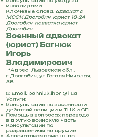
Консультации по уходу за
8
инвалидами
4
Ключевые слова:
адвокат с
МСЭК Дрогобич
,
юрист 18-24
Дрогобич
,
повестка юрист
Дрогобич
Военный адвокат
(юрист) Багнюк
Игорь
Владимирович
📍Адрес: Львовская обл.,
г.Дрогобич, ул.Гоголя Николая,
38
+
3
📧 Email: bahniuk.ihor @ i.ua
8
Услуги:
0
Консультации по законности
действий полиции и ТЦК и СП
7
Помощь в вопросах перевода
3
в другую воинскую часть
0
Консультации по
4
разрешениям на оружие
8
Адвокатская помощь по