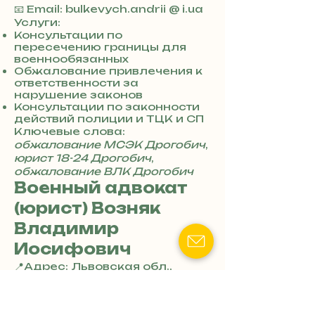
3
📧 Email: bulkevych.andrii @ i.ua
8
Услуги:
0
Консультации по
пересечению границы для
7
военнообязанных
3
Обжалование привлечения к
0
ответственности за
4
нарушение законов
8
Консультации по законности
5
действий полиции и ТЦК и СП
7
Ключевые слова:
8
обжалование МСЭК Дрогобич
,
4
юрист 18-24 Дрогобич
,
обжалование ВЛК Дрогобич
Военный адвокат
(юрист) Возняк
Владимир
Иосифович
📍Адрес: Львовская обл.,
г.Дрогобич, ул.Вийтівская
Гора, 11
+