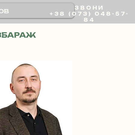
ЗВОНИ
ов
+38 (073) 048-57-
84
ЗБАРАЖ