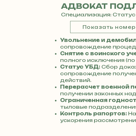
АДВОКАТ ПОД
Специализация: Статус
Показать номе
Увольнение и демобил
сопровождение процеду
Снятие с воинского уч
полного исключения (по
Статус УБД:
Сбор дока
сопровождение получен
действий.
Перерасчет военной п
получении законных над
Ограниченная годност
тыловые подразделения
Контроль рапортов:
На
ускорения рассмотрени