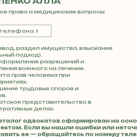
ЛЕНКО АЛЛА
ое право и медицинские вопросы
 телефона
вод, раздел имущества, взыскание
ный подход).
формление разрешений и
ения военного на лечение.
та прав человека при
риятиях.
ение трудовых споров и
в.
атское представительство в
тративных делах.
аталог адвокатов сформирован на осно
ктом. Если вы нашли ошибки или неточн
авить ее — обращайтесь по номеру те