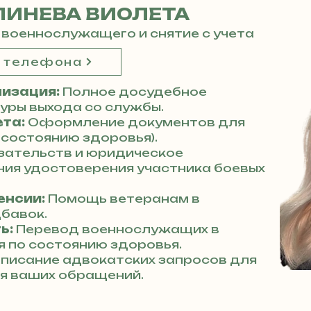
ЛИНЕВА ВИОЛЕТА
 военнослужащего и снятие с учета
р телефона
изация:
Полное досудебное
ры выхода со службы.
ета:
Оформление документов для
 состоянию здоровья).
зательств и юридическое
ия удостоверения участника боевых
енсии:
Помощь ветеранам в
бавок.
ь:
Перевод военнослужащих в
 по состоянию здоровья.
писание адвокатских запросов для
я ваших обращений.