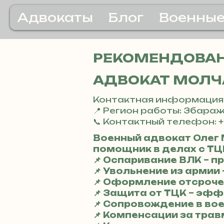
Адвокаты
Блог
Военные
РЕКОМЕНДОВАН
АДВОКАТ МОЛЧ
Контактная информация
📍 Регион работы: Збара
📞 Контактный телефон: +
Военный адвокат Олег
помощник в делах с ТЦК
📌 Оспаривание ВЛК – 
📌 Увольнение из арми
📌 Оформление отсроче
📌 Защита от ТЦК – эф
📌 Сопровождение в во
📌 Компенсации за трав