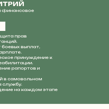
ИТРИЙ
и финансовое
щита прав
танций.
 боевых выплат,
арплате.
ское принуждение к
еабилитации.
ние рапортов и
й в самовольном
а службу.
ение на каждом этапе