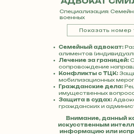
АДВОКАТ СМИ
Специализация: Семейн
военных
Показать номер
Семейный адвокат:
Раз
алиментов (индивидуаль
Лечение за границей:
О
сопровождение направл
Конфликты с ТЦК:
Защи
мобилизационных мероп
Гражданские дела:
Реш
имущественных вопросо
Защита в судах:
Адвок
гражданских и админис
Внимание, данный к
искусственным интелле
информацию или испр