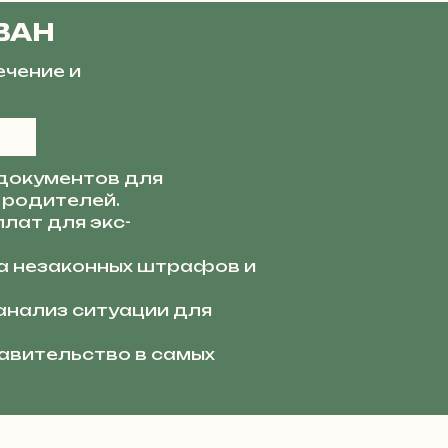
ВАН
ечение и
документов для
 родителей.
лат для экс-
 незаконных штрафов и
анализ ситуации для
вительство в самых