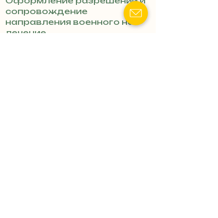
Оформление разрешений и
сопровождение
направления военного на
лечение.
Конфликты с ТЦК:
Защита
прав человека при
мобилизационных
мероприятиях.
Гражданские дела:
Решение трудовых споров и
имущественных вопросов.
Защита в судах:
Адвокатское
представительство в
гражданских и
административных делах.
Внимание, данный каталог
адвокатов сформирован на
основе открытых данных
искусственным
интеллектом. Если вы