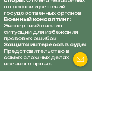
споры:
Отмена незаконных
штрафов и решений
государственных органов.
Военный консалтинг:
Экспертный анализ
ситуации для избежания
правовых ошибок.
Защита интересов в суде:
Представительство в
самых сложных делах
военного права.
АДВОКАТ СМИЛЕНКО
АЛЛА
Специализация: Семейное
право и медицинские
вопросы военных