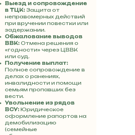
Выезд и сопровождение
в ТЦК:
Защита от
неправомерных действий
при вручении повестки или
задержании.
Обжалование выводов
ВВК:
Отмена решения о
«годности» через ЦВВК
или суд.
Получение выплат:
Полное сопровождение в
делах о ранениях,
инвалидности и помощи
семьям пропавших без
вести.
Увольнение из рядов
ВСУ:
Юридическое
оформление рапортов на
демобилизацию
(семейные