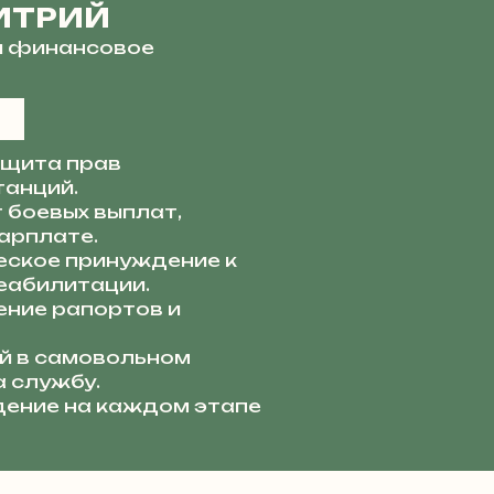
ИТРИЙ
и финансовое
щита прав
танций.
 боевых выплат,
арплате.
ское принуждение к
еабилитации.
ние рапортов и
й в самовольном
а службу.
ение на каждом этапе