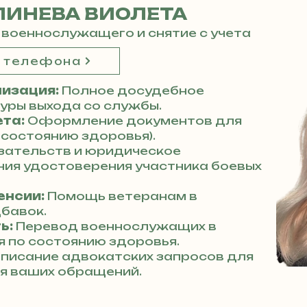
ЛИНЕВА ВИОЛЕТА
 военнослужащего и снятие с учета
р телефона
изация:
Полное досудебное
ры выхода со службы.
ета:
Оформление документов для
 состоянию здоровья).
зательств и юридическое
ия удостоверения участника боевых
енсии:
Помощь ветеранам в
бавок.
ь:
Перевод военнослужащих в
 по состоянию здоровья.
писание адвокатских запросов для
я ваших обращений.