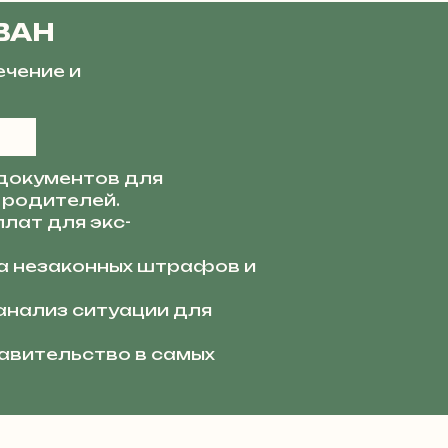
ВАН
ечение и
документов для
 родителей.
лат для экс-
 незаконных штрафов и
анализ ситуации для
вительство в самых