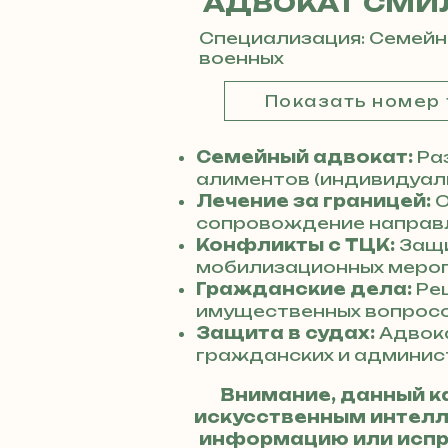
АДВОКАТ СМИ
Специализация: Семейн
военных
Показать номер
Семейный адвокат:
Раз
алиментов (индивидуаль
Лечение за границей:
О
сопровождение направл
Конфликты с ТЦК:
Защи
мобилизационных мероп
Гражданские дела:
Реш
имущественных вопросо
Защита в судах:
Адвок
гражданских и админис
Внимание, данный к
искусственным интелле
информацию или испр