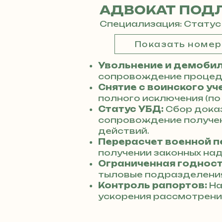
АДВОКАТ ПОД
Специализация: Статус
Показать номе
Увольнение и демобил
сопровождение процеду
Снятие с воинского уч
полного исключения (по
Статус УБД:
Сбор дока
сопровождение получен
действий.
Перерасчет военной п
получении законных над
Ограниченная годност
тыловые подразделения
Контроль рапортов:
На
ускорения рассмотрени