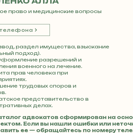
ЛЕНКО АЛЛА
ое право и медицинские вопросы
 телефона
вод, раздел имущества, взыскание
ный подход).
формление разрешений и
ения военного на лечение.
та прав человека при
риятиях.
ение трудовых споров и
в.
атское представительство в
тративных делах.
аталог адвокатов сформирован на осно
ктом. Если вы нашли ошибки или неточн
авить ее — обращайтесь по номеру те