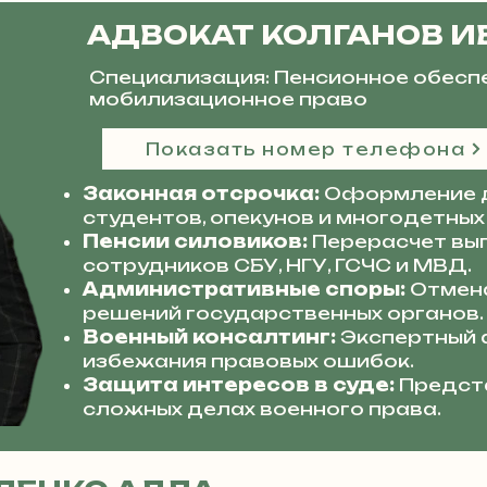
АДВОКАТ КОЛГАНОВ И
Специализация: Пенсионное обесп
мобилизационное право
Показать номер телефона
Законная отсрочка:
Оформление 
студентов, опекунов и многодетных
Пенсии силовиков:
Перерасчет вып
сотрудников СБУ, НГУ, ГСЧС и МВД.
Административные споры:
Отмена
решений государственных органов.
Военный консалтинг:
Экспертный 
избежания правовых ошибок.
Защита интересов в суде:
Предста
сложных делах военного права.