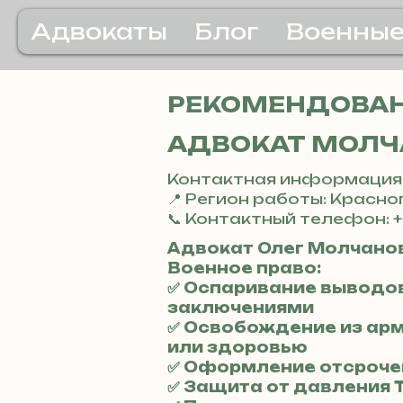
Адвокаты
Блог
Военные
РЕКОМЕНДОВАН
АДВОКАТ МОЛЧ
Контактная информация
📍 Регион работы: Красн
📞 Контактный телефон: +
Адвокат Олег Молчанов
Военное право:
✅ Оспаривание выводов
заключениями
✅ Освобождение из ар
или здоровью
✅ Оформление отсроче
✅ Защита от давления 