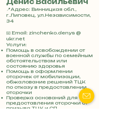
Денис Васильевич
📍Адрес: Винницкая обл.,
г.Липовец, ул.Независимости,
34
+
3
📧 Email: zinchenko.denys @
8
ukr.net
0
Услуги:
7
Помощь в освобождении от
военной службы по семейным
3
обстоятельствам или
0
состоянию здоровья
4
Помощь в оформлении
8
отсрочек от мобилизации,
5
обжалование решений ТЦК
7
по отказу в предоставлении
8
отсрочки
4
Проверка оснований для
предоставления отсрочки от
призыва ТЦК и СП,
обжалование решений ТЦК
по отказу в предоставлении
отсрочки, обжалование
решений ТЦК по отказу в
предоставлении отсрочки,