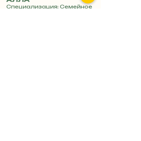
Специализация: Семейное
право и медицинские
вопросы военных
Показать номер телефона
Семейный адвокат:
Развод, раздел имущества,
взыскание алиментов