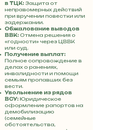
в ТЦК:
Защита от
неправомерных действий
при вручении повестки или
задержании.
Обжалование выводов
ВВК:
Отмена решения о
«годности» через ЦВВК
или суд.
Получение выплат:
Полное сопровождение в
делах о ранениях,
инвалидности и помощи
семьям пропавших без
вести.
Увольнение из рядов
ВСУ:
Юридическое
оформление рапортов на
демобилизацию
(семейные
обстоятельства,