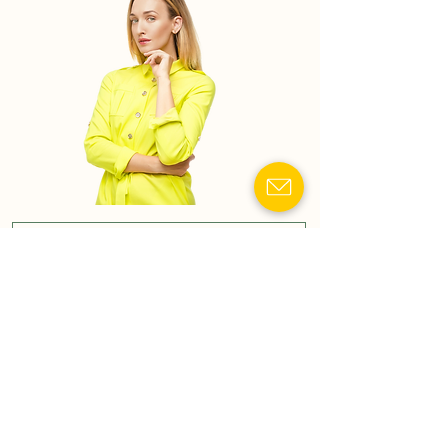
Показать номер телефона
Семейный адвокат:
Развод, раздел имущества,
взыскание алиментов
(индивидуальный подход).
Лечение за границей:
Оформление разрешений и
сопровождение
направления военного на