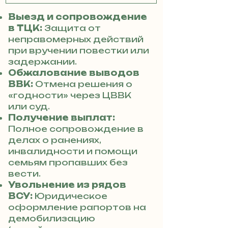
Выезд и сопровождение
в ТЦК:
Защита от
неправомерных действий
при вручении повестки или
задержании.
Обжалование выводов
ВВК:
Отмена решения о
«годности» через ЦВВК
или суд.
Получение выплат:
Полное сопровождение в
делах о ранениях,
инвалидности и помощи
семьям пропавших без
вести.
Увольнение из рядов
ВСУ:
Юридическое
оформление рапортов на
демобилизацию