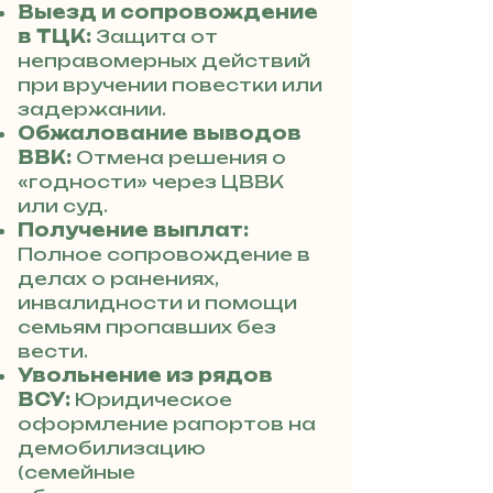
Выезд и сопровождение
в ТЦК:
Защита от
неправомерных действий
при вручении повестки или
задержании.
Обжалование выводов
ВВК:
Отмена решения о
«годности» через ЦВВК
или суд.
Получение выплат:
Полное сопровождение в
делах о ранениях,
инвалидности и помощи
семьям пропавших без
вести.
Увольнение из рядов
ВСУ:
Юридическое
оформление рапортов на
демобилизацию
(семейные