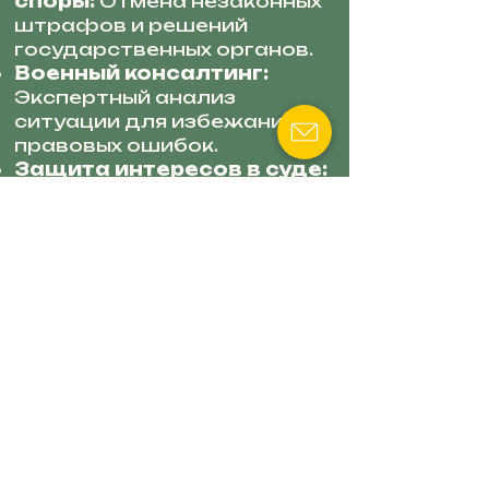
споры:
Отмена незаконных
штрафов и решений
государственных органов.
Военный консалтинг:
Экспертный анализ
ситуации для избежания
правовых ошибок.
Защита интересов в суде:
Представительство в
самых сложных делах
военного права.
АДВОКАТ СМИЛЕНКО
АЛЛА
Специализация: Семейное
право и медицинские
вопросы военных