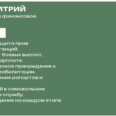
ИТРИЙ
и финансовое
щита прав
танций.
 боевых выплат,
арплате.
ское принуждение к
еабилитации.
ние рапортов и
й в самовольном
а службу.
ение на каждом этапе