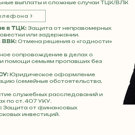
ьные выплаты и сложные случаи ТЦК/ВЛК
телефона
е в ТЦК:
Защита от неправомерных
повестки или задержании.
 ВВК:
Отмена решения о «годности»
ное сопровождение в делах о
 и помощи семьям пропавших без
СУ:
Юридическое оформление
ацию (семейные обстоятельства,
тие служебных расследований и
х по ст. 407 УКУ.
:
Защита от финансовых
сковых инвестиций.