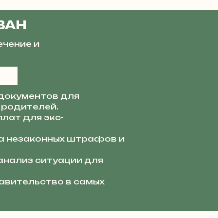
ВАН
ечение и
документов для
 родителей.
лат для экс-
 незаконных штрафов и
анализ ситуации для
вительство в самых