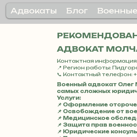
Адвокаты
Блог
Военные
РЕКОМЕНДОВАН
АДВОКАТ МОЛЧ
Контактная информация
📍 Регион работы: Пидго
📞 Контактный телефон: +
Военный адвокат Олег 
самых сложных юридич
Услуги:
📌 Оформление отсроче
📌 Освобождение от во
📌 Медицинское обсле
📌 Защита прав военн
📌 Юридические консул