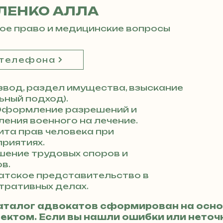
ЛЕНКО АЛЛА
ое право и медицинские вопросы
 телефона
вод, раздел имущества, взыскание
ный подход).
формление разрешений и
ения военного на лечение.
та прав человека при
риятиях.
ение трудовых споров и
в.
атское представительство в
тративных делах.
аталог адвокатов сформирован на осно
ктом. Если вы нашли ошибки или неточн