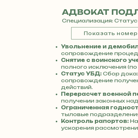
АДВОКАТ ПОД
Специализация: Статус
Показать номе
Увольнение и демобил
сопровождение процеду
Снятие с воинского уч
полного исключения (по
Статус УБД:
Сбор дока
сопровождение получен
действий.
Перерасчет военной п
получении законных над
Ограниченная годност
тыловые подразделения
Контроль рапортов:
На
ускорения рассмотрени