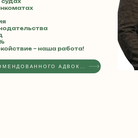
 судах
енкоматах
ия
конодательства
д
8%
койствие – наша работа!
ПОЛУЧИТЬ СТАТУС РЕКОМЕНДОВАННОГО АДВОКАТА