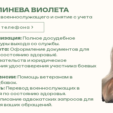
ЛИНЕВА ВИОЛЕТА
 военнослужащего и снятие с учета
р телефона
изация:
Полное досудебное
ры выхода со службы.
ета:
Оформление документов для
 состоянию здоровья).
зательств и юридическое
ия удостоверения участника боевых
енсии:
Помощь ветеранам в
бавок.
ь:
Перевод военнослужащих в
 по состоянию здоровья.
писание адвокатских запросов для
я ваших обращений.