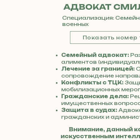
АДВОКАТ СМИ
Специализация: Семейн
военных
Показать номер
Семейный адвокат:
Раз
алиментов (индивидуаль
Лечение за границей:
О
сопровождение направл
Конфликты с ТЦК:
Защи
мобилизационных мероп
Гражданские дела:
Реш
имущественных вопросо
Защита в судах:
Адвок
гражданских и админис
Внимание, данный к
искусственным интелле