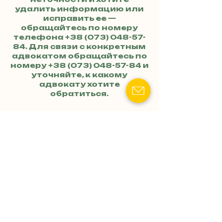
удалить информацию или
исправить ее —
обращайтесь по номеру
телефона
+38 (073) 048-57-
84
. Для связи с конкретным
адвокатом обращайтесь по
номеру
+38 (073) 048-57-84
и
уточняйте, к какому
адвокату хотите
обратиться.
<р>ДРУГИЕ
ВОЕННЫЕ
АДВОКАТЫ
ПЕСОЧИН</р>
Военный адвокат
(юрист) Бурдукова
Марина