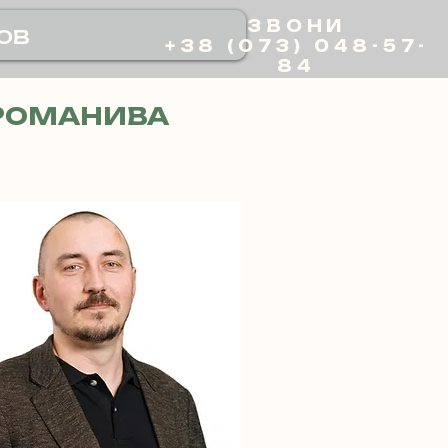
ЗВОНИ
ов
+38 (073) 048-57-
84
РОМАНИВА