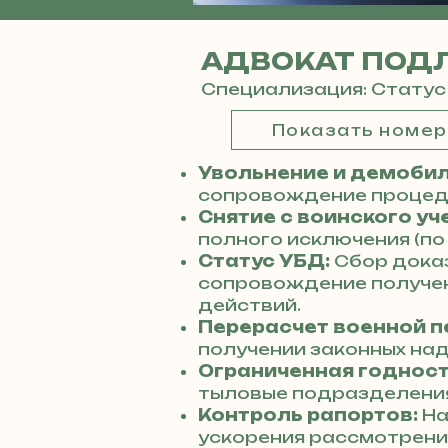
АДВОКАТ ПОД
Специализация: Статус
Показать номе
Увольнение и демобил
сопровождение процеду
Снятие с воинского уч
полного исключения (по
Статус УБД:
Сбор дока
сопровождение получен
действий.
Перерасчет военной п
получении законных над
Ограниченная годност
тыловые подразделения
Контроль рапортов:
На
ускорения рассмотрени