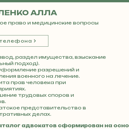
ЛЕНКО АЛЛА
ое право и медицинские вопросы
 телефона
вод, раздел имущества, взыскание
ный подход).
формление разрешений и
ения военного на лечение.
та прав человека при
риятиях.
ение трудовых споров и
в.
атское представительство в
тративных делах.
аталог адвокатов сформирован на осно