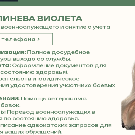
ЛИНЕВА ВИОЛЕТА
 военнослужащего и снятие с учета
р телефона
изация:
Полное досудебное
ры выхода со службы.
ета:
Оформление документов для
 состоянию здоровья).
зательств и юридическое
ия удостоверения участника боевых
енсии:
Помощь ветеранам в
бавок.
ь:
Перевод военнослужащих в
 по состоянию здоровья.
писание адвокатских запросов для
я ваших обращений.