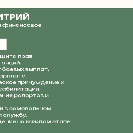
ИТРИЙ
и финансовое
щита прав
танций.
 боевых выплат,
арплате.
ское принуждение к
еабилитации.
ние рапортов и
й в самовольном
а службу.
ение на каждом этапе