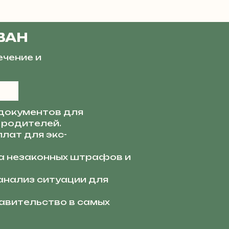
ВАН
ечение и
документов для
 родителей.
лат для экс-
 незаконных штрафов и
анализ ситуации для
вительство в самых