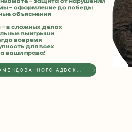
енкомате – защита от нарушений
вмы – оформление до победы
тные объяснения
и – в сложных делах
еальные выигрыши
егда вовремя
тупность для всех
а ваши права!
ПОЛУЧИТЬ СТАТУС РЕКОМЕНДОВАННОГО АДВОКАТА