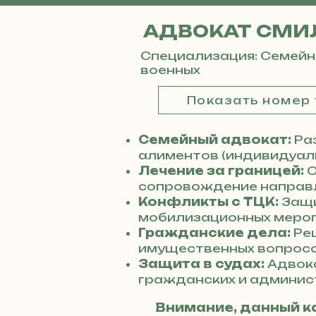
АДВОКАТ СМИ
Специализация: Семейн
военных
Показать номер
Семейный адвокат:
Раз
алиментов (индивидуаль
Лечение за границей:
О
сопровождение направл
Конфликты с ТЦК:
Защи
мобилизационных мероп
Гражданские дела:
Реш
имущественных вопросо
Защита в судах:
Адвок
гражданских и админис
Внимание, данный к