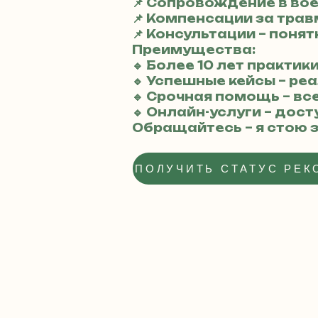
📌 Сопровождение в во
📌 Компенсации за тра
📌 Консультации – поня
Преимущества:
🔹 Более 10 лет практик
🔹 Успешные кейсы – р
🔹 Срочная помощь – вс
🔹 Онлайн-услуги – дос
Обращайтесь – я стою з