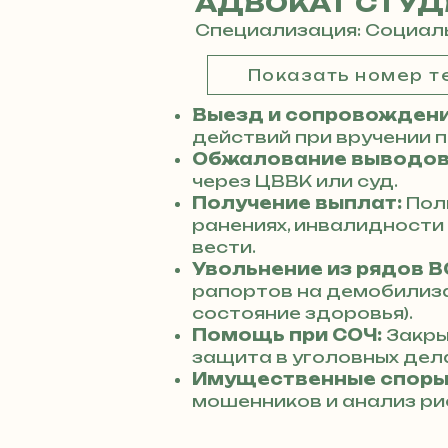
АДВОКАТ СТУД
Специализация: Социал
Показать номер 
Выезд и сопровождени
действий при вручении 
Обжалование выводов
через ЦВВК или суд.
Получение выплат:
Пол
ранениях, инвалидности
вести.
Увольнение из рядов В
рапортов на демобилиз
состояние здоровья).
Помощь при СОЧ:
Закры
защита в уголовных дела
Имущественные споры
мошенников и анализ ри