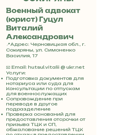
Военный адвокат
(юрист) Гуцул
Виталий
Александрович
📍Адрес: Черновицкая обл., г.
Сокиряны, ул. Симоненко
Василия, 17
+
3
📧 Email: hutsul.vitalii @ ukr.net
8
Услуги:
0
Подготовка документов для
нотариуса или суда для
7
Консультации по отпускам
3
для военнослужащих
0
Сопровождение при
4
переводе в другое
8
подразделение
5
Проверка оснований для
7
предоставления отсрочки от
8
призыва ТЦК и СП,
обжалование решений ТЦК
4
по отказу в предоставлении