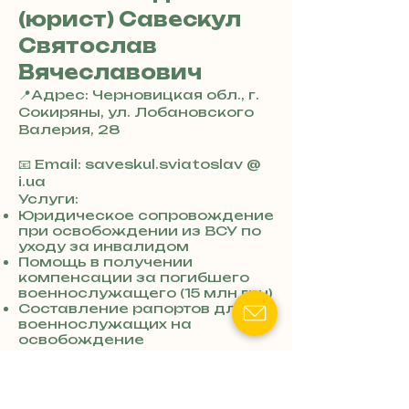
(юрист) Савескул
Святослав
Вячеславович
📍Адрес: Черновицкая обл., г.
Сокиряны, ул. Лобановского
Валерия, 28
+
3
📧 Email: saveskul.sviatoslav @
8
i.ua
0
Услуги:
7
Юридическое сопровождение
при освобождении из ВСУ по
3
уходу за инвалидом
0
Помощь в получении
4
компенсации за погибшего
8
военнослужащего (15 млн грн)
5
Составление рапортов для
7
военнослужащих на
8
освобождение
4
Ключевые слова:
незаконная
повестка Сокиряны
,
адвокат с
МСЭК Сокиряны
,
Помощь в
освобождении с военной