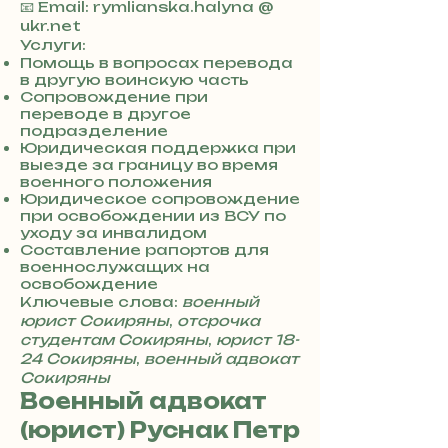
3
📧 Email: rymlianska.halyna @
8
ukr.net
0
Услуги:
7
Помощь в вопросах перевода
в другую воинскую часть
3
Сопровождение при
0
переводе в другое
4
подразделение
8
Юридическая поддержка при
5
выезде за границу во время
7
военного положения
8
Юридическое сопровождение
4
при освобождении из ВСУ по
уходу за инвалидом
Составление рапортов для
военнослужащих на
освобождение
Ключевые слова:
военный
юрист Сокиряны
,
отсрочка
студентам Сокиряны
,
юрист 18-
24 Сокиряны
,
военный адвокат
Сокиряны
Военный адвокат
(юрист) Руснак Петр