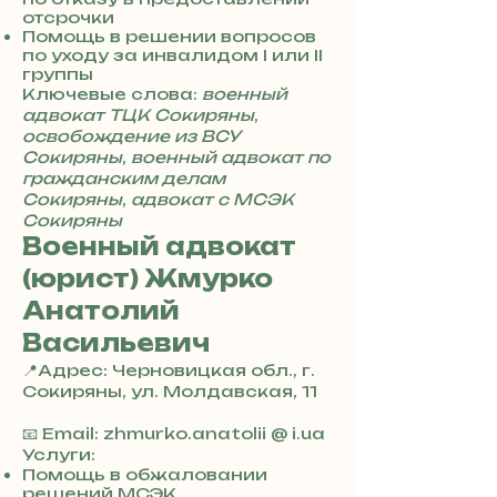
отсрочки
Помощь в решении вопросов
по уходу за инвалидом I или II
группы
Ключевые слова:
военный
адвокат ТЦК Сокиряны
,
освобождение из ВСУ
Сокиряны
,
военный адвокат по
гражданским делам
Сокиряны
,
адвокат с МСЭК
Сокиряны
Военный адвокат
(юрист) Жмурко
Анатолий
Васильевич
📍Адрес: Черновицкая обл., г.
Сокиряны, ул. Молдавская, 11
+
3
📧 Email: zhmurko.anatolii @ i.ua
8
Услуги:
0
Помощь в обжаловании
решений МСЭК
7