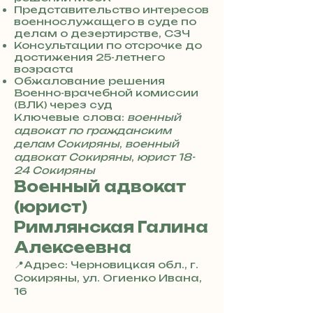
Представительство интересов
3
военнослужащего в суде по
0
делам о дезертирстве, СЗЧ
4
Консультации по отсрочке до
8
достижения 25-летнего
5
возраста
7
Обжалование решения
8
Военно-врачебной комиссии
(ВЛК) через суд
4
Ключевые слова:
военный
адвокат по гражданским
делам Сокиряны
,
военный
адвокат Сокиряны
,
юрист 18-
24 Сокиряны
Военный адвокат
(юрист)
Римлянская Галина
Алексеевна
📍Адрес: Черновицкая обл., г.
Сокиряны, ул. Огиенко Ивана,
16
+