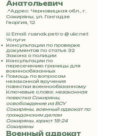
Анатольевич
📍Адрес: Черновицкая обл., г.
Сокиряны, ул. Гонгадзе
Георгия, 12
+
3
📧 Email: rusnak.petro @ ukr.net
8
Услуги:
0
Консультации по проверке
документов по статье 32
7
Закона о полиции
3
Консультации по
0
пересечению границы для
4
военнообязанных
8
Помощь по вопросам
5
незаконной вручения
7
повестки военнообязанному
8
Ключевые слова:
незаконная
4
повестка Сокиряны
,
освобождение из ВСУ
Сокиряны
,
военный адвокат по
гражданским делам
Сокиряны
,
юрист 18-24
Сокиряны
Военный адвокат