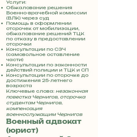
8
Услуги:
0
Обжалование решения
Военно-врачебной комиссии
7
(ВЛК) через суд
3
Помощь в оформлении
0
отсрочек от мобилизации,
4
обжалование решений ТЦК
8
по отказу в предоставлении
5
отсрочки
7
Консультации по СЗЧ
8
(самовольное оставление
части)
4
Консультации по законности
действий полиции и ТЦК и СП
Консультации по отсрочке до
достижения 25-летнего
возраста
Ключевые слова:
незаконная
повестка Чернигов
,
отсрочка
студентам Чернигов
,
компенсация
военнослужащим Чернигов
Военный адвокат
(юрист)