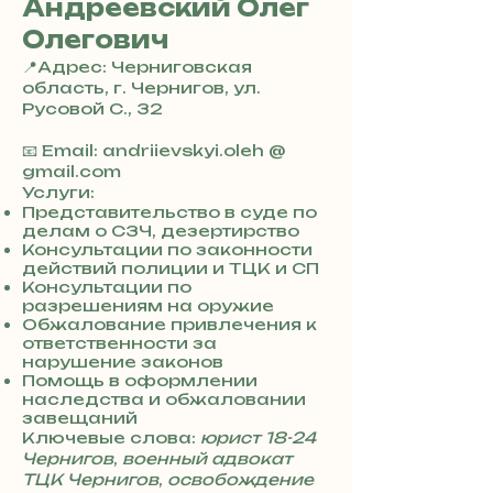
Андреевский Олег
Олегович
📍Адрес: Черниговская
область, г. Чернигов, ул.
Русовой С., 32
+
3
📧 Email: andriievskyi.oleh @
8
gmail.com
0
Услуги:
7
Представительство в суде по
делам о СЗЧ, дезертирство
3
Консультации по законности
0
действий полиции и ТЦК и СП
4
Консультации по
8
разрешениям на оружие
5
Обжалование привлечения к
7
ответственности за
8
нарушение законов
4
Помощь в оформлении
наследства и обжаловании
завещаний
Ключевые слова:
юрист 18-24
Чернигов
,
военный адвокат
ТЦК Чернигов
,
освобождение