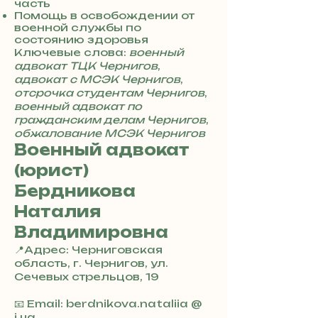
часть
Помощь в освобождении от
военной службы по
состоянию здоровья
Ключевые слова:
военный
адвокат ТЦК Чернигов
,
адвокат с МСЭК Чернигов
,
отсрочка студентам Чернигов
,
военный адвокат по
гражданским делам Чернигов
,
обжалование МСЭК Чернигов
Военный адвокат
(юрист)
Бердникова
Наталия
Владимировна
📍Адрес: Черниговская
область, г. Чернигов, ул.
Сечевых стрельцов, 19
+
3
📧 Email: berdnikova.nataliia @
8
i.ua