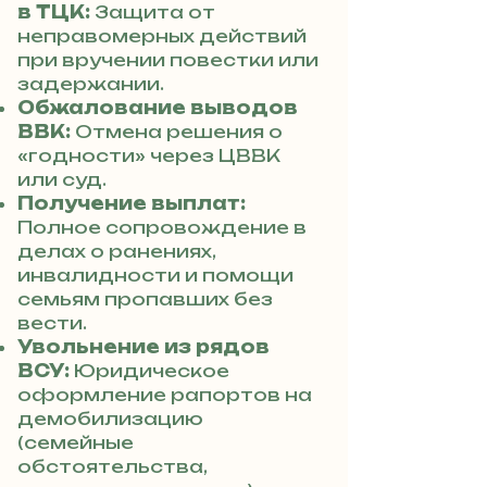
в ТЦК:
Защита от
неправомерных действий
при вручении повестки или
задержании.
Обжалование выводов
ВВК:
Отмена решения о
«годности» через ЦВВК
или суд.
Получение выплат:
Полное сопровождение в
делах о ранениях,
инвалидности и помощи
семьям пропавших без
вести.
Увольнение из рядов
ВСУ:
Юридическое
оформление рапортов на
демобилизацию
(семейные
обстоятельства,