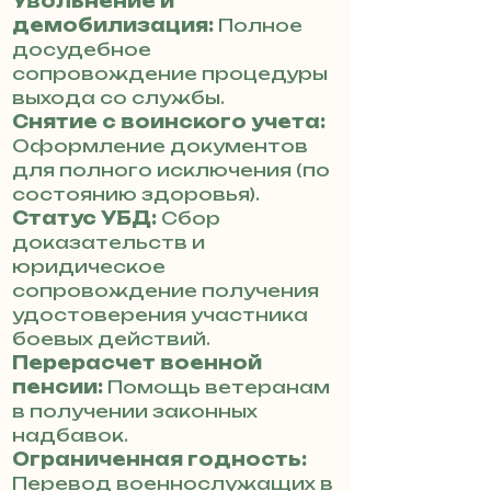
Увольнение и
демобилизация:
Полное
досудебное
сопровождение процедуры
выхода со службы.
Снятие с воинского учета:
Оформление документов
для полного исключения (по
состоянию здоровья).
Статус УБД:
Сбор
доказательств и
юридическое
сопровождение получения
удостоверения участника
боевых действий.
Перерасчет военной
пенсии:
Помощь ветеранам
в получении законных
надбавок.
Ограниченная годность:
Перевод военнослужащих в