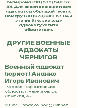
телефона
+38 (073) 048-57-
84
. Для связи с конкретным
адвокатом обращайтесь по
номеру
+38 (073) 048-57-84
и
уточняйте, к какому
адвокату хотите
обратиться.
ДРУГИЕ ВОЕННЫЕ
АДВОКАТЫ
ЧЕРНИГОВ
Военный адвокат
(юрист) Ананко
Игорь Иванович
📍Адрес: Черниговская
область, г. Чернигов, ул.
Земская, 47
+
3
📧 Email: ananko.ihor @ ukr.net