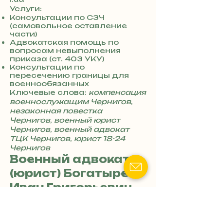
0
Услуги:
7
Консультации по СЗЧ
(самовольное оставление
3
части)
0
Адвокатская помощь по
4
вопросам невыполнения
8
приказа (ст. 403 УКУ)
5
Консультации по
7
пересечению границы для
8
военнообязанных
4
Ключевые слова:
компенсация
военнослужащим Чернигов
,
незаконная повестка
Чернигов
,
военный юрист
Чернигов
,
военный адвокат
ТЦК Чернигов
,
юрист 18-24
Чернигов
Военный адвокат
(юрист) Богатырев
Иван Григорьевич
📍Адрес: Черниговская
область, г. Чернигов, ул.
Авиации, 50