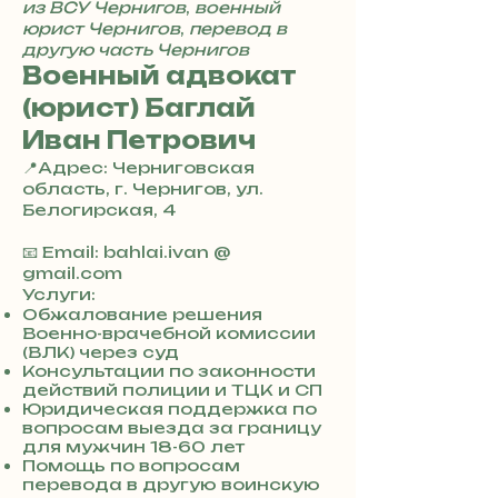
из ВСУ Чернигов
,
военный
юрист Чернигов
,
перевод в
другую часть Чернигов
Военный адвокат
(юрист) Баглай
Иван Петрович
📍Адрес: Черниговская
область, г. Чернигов, ул.
Белогирская, 4
+
3
📧 Email: bahlai.ivan @
8
gmail.com
0
Услуги:
7
Обжалование решения
Военно-врачебной комиссии
3
(ВЛК) через суд
0
Консультации по законности
4
действий полиции и ТЦК и СП
8
Юридическая поддержка по
5
вопросам выезда за границу
7
для мужчин 18-60 лет
8
Помощь по вопросам
4
перевода в другую воинскую