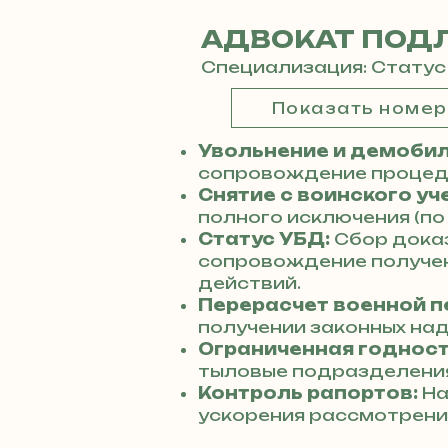
АДВОКАТ ПОД
Специализация: Статус
Показать номе
Увольнение и демобил
сопровождение процеду
Снятие с воинского уч
полного исключения (по
Статус УБД:
Сбор дока
сопровождение получен
действий.
Перерасчет военной п
получении законных над
Ограниченная годност
тыловые подразделения
Контроль рапортов:
На
ускорения рассмотрени