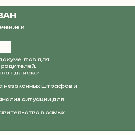
ВАН
ечение и
документов для
 родителей.
лат для экс-
 незаконных штрафов и
анализ ситуации для
вительство в самых