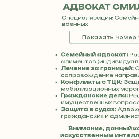
АДВОКАТ СМИ
Специализация: Семейн
военных
Показать номер
Семейный адвокат:
Раз
алиментов (индивидуаль
Лечение за границей:
О
сопровождение направл
Конфликты с ТЦК:
Защи
мобилизационных мероп
Гражданские дела:
Реш
имущественных вопросо
Защита в судах:
Адвок
гражданских и админис
Внимание, данный к
искусственным интелле