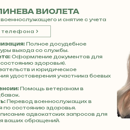
ЛИНЕВА ВИОЛЕТА
 военнослужащего и снятие с учета
р телефона
изация:
Полное досудебное
ры выхода со службы.
ета:
Оформление документов для
 состоянию здоровья).
зательств и юридическое
ия удостоверения участника боевых
енсии:
Помощь ветеранам в
бавок.
ь:
Перевод военнослужащих в
 по состоянию здоровья.
писание адвокатских запросов для
я ваших обращений.