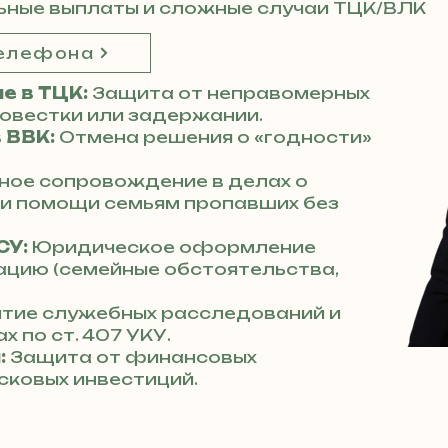
ьные выплаты и сложные случаи ТЦК/ВЛК
телефона
е в ТЦК:
Защита от неправомерных
повестки или задержании.
 ВВК:
Отмена решения о «годности»
ное сопровождение в делах о
 и помощи семьям пропавших без
СУ:
Юридическое оформление
ацию (семейные обстоятельства,
тие служебных расследований и
х по ст. 407 УКУ.
:
Защита от финансовых
сковых инвестиций.