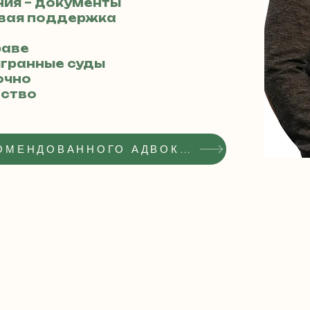
ния – документы
овая поддержка
праве
игранные суды
очно
бство
ПОЛУЧИТЬ СТАТУС РЕКОМЕНДОВАННОГО АДВОКАТА