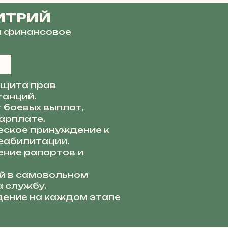
ИТРИЙ
и финансовое
щита прав
танций.
 боевых выплат,
арплате.
ское принуждение к
еабилитации.
ние рапортов и
й в самовольном
а службу.
ение на каждом этапе