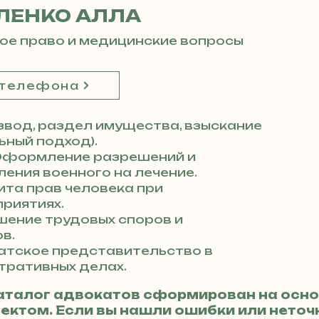
ЛЕНКО АЛЛА
ое право и медицинские вопросы
 телефона
вод, раздел имущества, взыскание
ный подход).
формление разрешений и
ения военного на лечение.
та прав человека при
риятиях.
ение трудовых споров и
в.
атское представительство в
тративных делах.
аталог адвокатов сформирован на осно
ктом. Если вы нашли ошибки или неточн