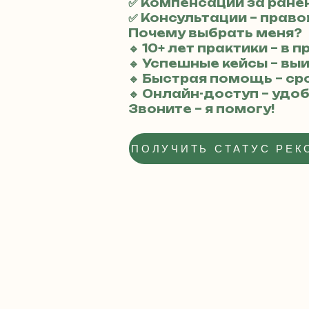
✅ Компенсации за ране
✅ Консультации – прав
Почему выбрать меня?
🔹 10+ лет практики – в 
🔹 Успешные кейсы – вы
🔹 Быстрая помощь – ср
🔹 Онлайн-доступ – удо
Звоните – я помогу!