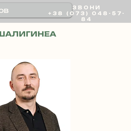
ЗВОНИ
ов
+38 (073) 048-57-
84
ШАЛИГИНЕА