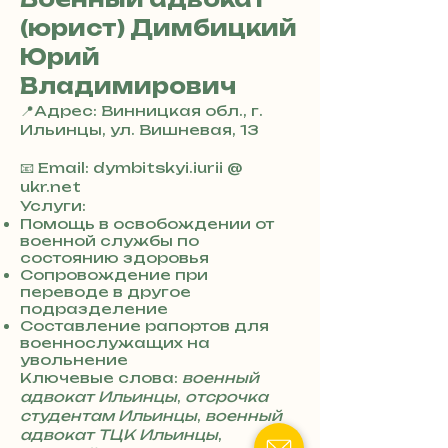
(юрист) Димбицкий
Юрий
Владимирович
📍Адрес: Винницкая обл., г.
Ильинцы, ул. Вишневая, 13
+
3
📧 Email: dymbitskyi.iurii @
8
ukr.net
0
Услуги:
7
Помощь в освобождении от
военной службы по
3
состоянию здоровья
0
Сопровождение при
4
переводе в другое
8
подразделение
5
Составление рапортов для
7
военнослужащих на
8
увольнение
4
Ключевые слова:
военный
адвокат Ильинцы
,
отсрочка
студентам Ильинцы
,
военный
адвокат ТЦК Ильинцы
,