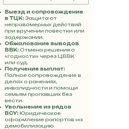
Выезд и сопровождение
в ТЦК:
Защита от
неправомерных действий
при вручении повестки или
задержании.
Обжалование выводов
ВВК:
Отмена решения о
«годности» через ЦВВК
или суд.
Получение выплат:
Полное сопровождение в
делах о ранениях,
инвалидности и помощи
семьям пропавших без
вести.
Увольнение из рядов
ВСУ:
Юридическое
оформление рапортов на
демобилизацию