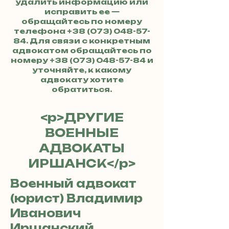
удалить информацию или
исправить ее —
обращайтесь по номеру
телефона
+38 (073) 048-57-
84
. Для связи с конкретным
адвокатом обращайтесь по
номеру
+38 (073) 048-57-84
и
уточняйте, к какому
адвокату хотите
обратиться.
<р>ДРУГИЕ
ВОЕННЫЕ
АДВОКАТЫ
ИРШАНСК</р>
Военный адвокат
(юрист) Владимир
Иванович
Иршанский