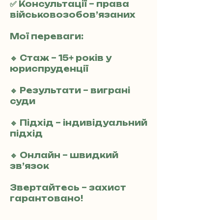
✅ Консультації – права
військовозобов’язаних
Мої переваги:
🔹 Стаж – 15+ років у
юриспруденції
🔹 Результати – виграні
суди
🔹 Підхід – індивідуальний
підхід
🔹 Онлайн – швидкий
зв’язок
Звертайтесь – захист
гарантовано!