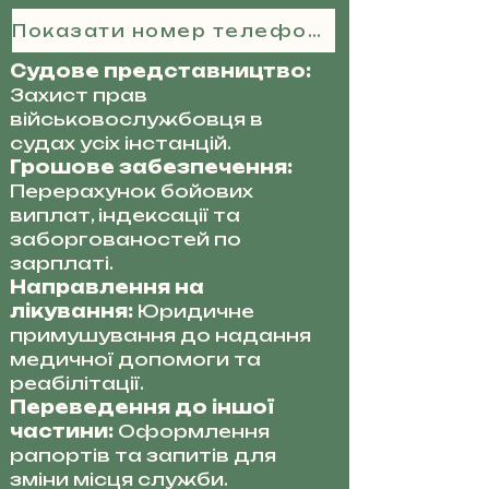
Показати номер телефону
Судове представництво:
Захист прав
військовослужбовця в
судах усіх інстанцій.
Грошове забезпечення:
Перерахунок бойових
виплат, індексації та
заборгованостей по
зарплаті.
Направлення на
лікування:
Юридичне
примушування до надання
медичної допомоги та
реабілітації.
Переведення до іншої
частини:
Оформлення
рапортів та запитів для
зміни місця служби.