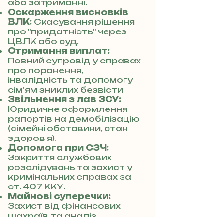
або затриманні.
Оскарження висновків
ВЛК:
Скасування рішення
про "придатність" через
ЦВЛК або суд.
Отримання виплат:
Повний супровід у справах
про поранення,
інвалідність та допомогу
сім’ям зниклих безвісти.
Звільнення з лав ЗСУ:
Юридичне оформлення
рапортів на демобілізацію
(сімейні обставини, стан
здоров’я).
Допомога при СЗЧ:
Закриття службових
розслідувань та захист у
кримінальних справах за
ст. 407 ККУ.
Майнові суперечки:
Захист від фінансових
шахраїв та аналіз