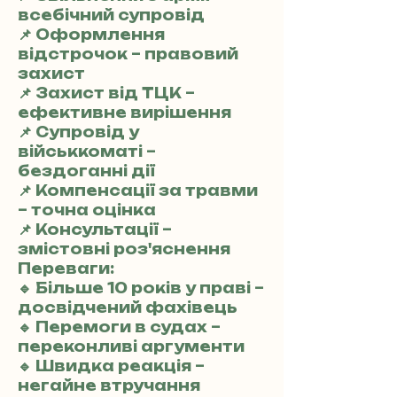
всебічний супровід
📌 Оформлення
відстрочок – правовий
захист
📌 Захист від ТЦК –
ефективне вирішення
📌 Супровід у
військкоматі –
бездоганні дії
📌 Компенсації за травми
– точна оцінка
📌 Консультації –
змістовні роз'яснення
Переваги:
🔹 Більше 10 років у праві –
досвідчений фахівець
🔹 Перемоги в судах –
переконливі аргументи
🔹 Швидка реакція –
негайне втручання