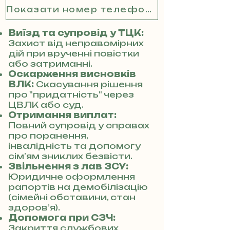
Показати номер телефону
Виїзд та супровід у ТЦК:
Захист від неправомірних
дій при врученні повістки
або затриманні.
Оскарження висновків
ВЛК:
Скасування рішення
про "придатність" через
ЦВЛК або суд.
Отримання виплат:
Повний супровід у справах
про поранення,
інвалідність та допомогу
сім’ям зниклих безвісти.
Звільнення з лав ЗСУ:
Юридичне оформлення
рапортів на демобілізацію
(сімейні обставини, стан
здоров’я).
Допомога при СЗЧ:
Закриття службових