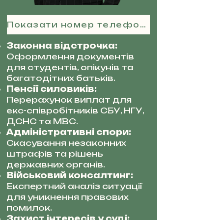
Показати номер телефону
Законна відстрочка:
Оформлення документів
для студентів, опікунів та
багатодітних батьків.
Пенсії силовиків:
Перерахунок виплат для
екс-співробітників СБУ, НГУ,
ДСНС та МВС.
Адміністративні спори:
Скасування незаконних
штрафів та рішень
державних органів.
Військовий консалтинг:
Експертний аналіз ситуації
для уникнення правових
помилок.
Захист інтересів у суді: