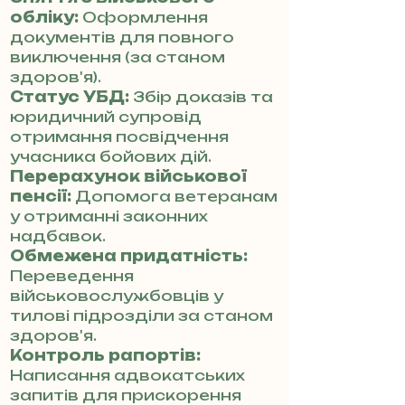
обліку:
Оформлення
документів для повного
виключення (за станом
здоров'я).
Статус УБД:
Збір доказів та
юридичний супровід
отримання посвідчення
учасника бойових дій.
Перерахунок військової
пенсії:
Допомога ветеранам
у отриманні законних
надбавок.
Обмежена придатність:
Переведення
військовослужбовців у
тилові підрозділи за станом
здоров'я.
Контроль рапортів:
Написання адвокатських
запитів для прискорення