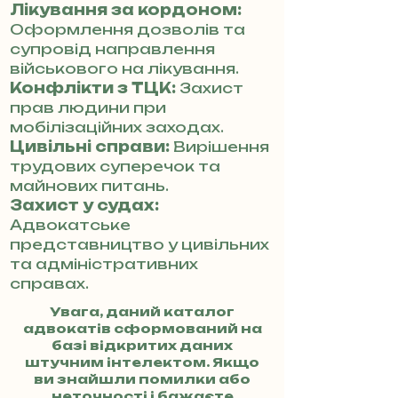
Лікування за кордоном:
Оформлення дозволів та
супровід направлення
військового на лікування.
Конфлікти з ТЦК:
Захист
прав людини при
мобілізаційних заходах.
Цивільні справи:
Вирішення
трудових суперечок та
майнових питань.
Захист у судах:
Адвокатське
представництво у цивільних
та адміністративних
справах.
Увага, даний каталог
адвокатів сформований на
базі відкритих даних
штучним інтелектом. Якщо
ви знайшли помилки або
неточності і бажаєте