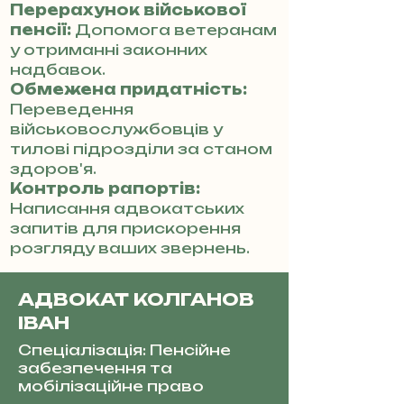
Перерахунок військової
пенсії:
Допомога ветеранам
у отриманні законних
надбавок.
Обмежена придатність:
Переведення
військовослужбовців у
тилові підрозділи за станом
здоров'я.
Контроль рапортів:
Написання адвокатських
запитів для прискорення
розгляду ваших звернень.
АДВОКАТ КОЛГАНОВ
ІВАН
Спеціалізація: Пенсійне
забезпечення та
мобілізаційне право