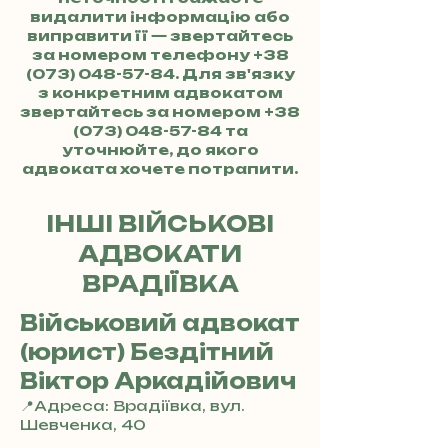
видалити інформацію або
виправити її — звертайтесь
за номером телефону
+38
(073) 048-57-84
. Для зв'язку
з конкретним адвокатом
звертайтесь за номером
+38
(073) 048-57-84
та
уточнюйте, до якого
адвоката хочете потрапити.
ІНШІ ВІЙСЬКОВІ
АДВОКАТИ
ВРАДІЇВКА
Військовий адвокат
(юрист) Бездітний
Віктор Аркадійович
📍Адреса: Врадіївка, вул.
Шевченка, 40
+