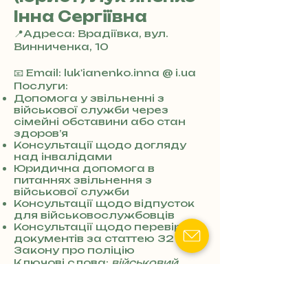
Інна Сергіївна
📍Адреса: Врадіївка, вул.
Винниченка, 10
+
3
📧 Email: luk'ianenko.inna @ i.ua
8
Послуги:
0
Допомога у звільненні з
військової служби через
7
сімейні обставини або стан
3
здоров’я
0
Консультації щодо догляду
4
над інвалідами
8
Юридична допомога в
5
питаннях звільнення з
7
військової служби
8
Консультації щодо відпусток
для військовослужбовців
4
Консультації щодо перевірки
документів за статтею 32
Закону про поліцію
Ключові слова:
військовий
адвокат Врадіївка
,
юрист 18-24
Врадіївка
,
оскарження МСЕК
Врадіївка