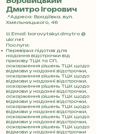
Боровицький
Дмитро Ігорович
📍Адреса: Врадіївка, вул.
Хмельницького, 46
+
3
📧 Email: borovytskyi.dmytro @
8
ukr.net
0
Послуги:
7
Перевірка підстав для
надання відстрочки від
3
призову ТЦК та СП,
0
оскарження рішень ТЦК щодо
4
відмови у наданні відстрочки,
8
оскарження рішень ТЦК щодо
5
відмови у наданні відстрочки,
7
оскарження рішень ТЦК щодо
8
відмови у наданні відстрочки,
4
оскарження рішень ТЦК щодо
відмови у наданні відстрочки,
оскарження рішень ТЦК щодо
відмови у наданні відстрочки,
оскарження рішень ТЦК щодо
відмови у наданні відстрочки,
оскарження рішень ТЦК щодо
відмови у наданні відстрочки