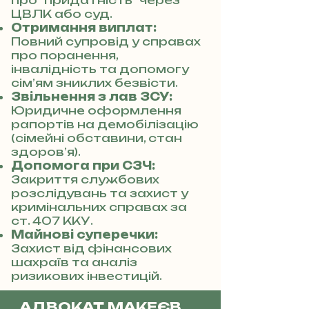
про "придатність" через
ЦВЛК або суд.
Отримання виплат:
Повний супровід у справах
про поранення,
інвалідність та допомогу
сім’ям зниклих безвісти.
Звільнення з лав ЗСУ:
Юридичне оформлення
рапортів на демобілізацію
(сімейні обставини, стан
здоров’я).
Допомога при СЗЧ:
Закриття службових
розслідувань та захист у
кримінальних справах за
ст. 407 ККУ.
Майнові суперечки:
Захист від фінансових
шахраїв та аналіз
ризикових інвестицій.
АДВОКАТ МАКЕЄВ