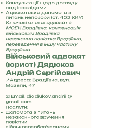
Консультації щодо догляду
над інвалідами
Адвокатська допомога з
питань непокори (ст. 402 ККУ)
Ключові слова:
адвокат з
МСЕК Врадіївка
,
компенсація
військовим Врадіївка
,
незаконна повістка Врадіївка
,
переведення в іншу частину
Врадіївка
Військовий адвокат
(юрист) Дядюков
Андрій Сергійович
📍Адреса: Врадіївка, вул.
Мазепи, 47
+
3
📧 Email: diadiukov.andrii @
8
gmail.com
0
Послуги:
7
Допомога з питань
незаконного вручення
3
повістки
0
військовозобов’язаному