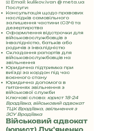
3
📧 Email: kulikov.ivan @ meta.ua
8
Послуги:
0
Консультація щодо правових
наслідків самовільного
7
залишення частини (СЗЧ) та
3
дезертирства
0
Оформлення відстрочки для
4
військовослужбовців з
8
інвалідністю, батьків або
5
родичів з інвалідністю
7
Складання рапортів для
8
військовослужбовців на
звільнення
4
Юридична підтримка при
виїзді за кордон під час
воєнного стану
Юридична допомога в
питаннях звільнення з
військової служби
Ключові слова:
юрист 18-24
Врадіївка
,
військовий адвокат
ТЦК Врадіївка
,
звільнення з
ЗСУ Врадіївка
Військовий адвокат
(юрист) Лук'яненко