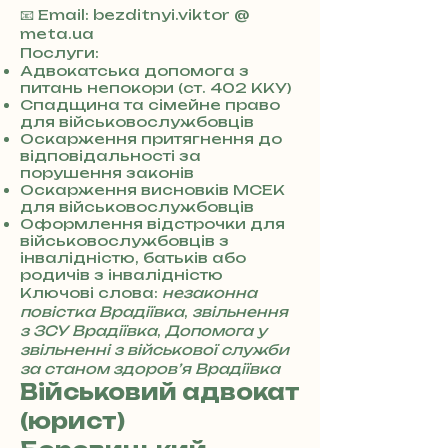
3
📧 Email: bezditnyi.viktor @
8
meta.ua
0
Послуги:
7
Адвокатська допомога з
питань непокори (ст. 402 ККУ)
3
Спадщина та сімейне право
0
для військовослужбовців
4
Оскарження притягнення до
8
відповідальності за
5
порушення законів
7
Оскарження висновків МСЕК
8
для військовослужбовців
4
Оформлення відстрочки для
військовослужбовців з
інвалідністю, батьків або
родичів з інвалідністю
Ключові слова:
незаконна
повістка Врадіївка
,
звільнення
з ЗСУ Врадіївка
,
Допомога у
звільненні з військової служби
за станом здоров’я Врадіївка
Військовий адвокат
(юрист)