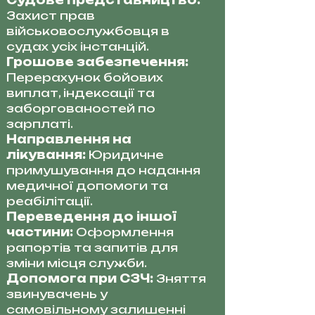
Судове представництво:
Захист прав
військовослужбовця в
судах усіх інстанцій.
Грошове забезпечення:
Перерахунок бойових
виплат, індексації та
заборгованостей по
зарплаті.
Направлення на
лікування:
Юридичне
примушування до надання
медичної допомоги та
реабілітації.
Переведення до іншої
частини:
Оформлення
рапортів та запитів для
зміни місця служби.
Допомога при СЗЧ:
Зняття
звинувачень у
самовільному залишенні