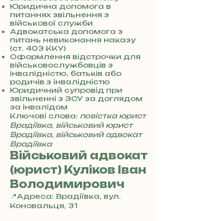
4
Юридична допомога в
8
питаннях звільнення з
5
військової служби
7
Адвокатська допомога з
8
питань невиконання наказу
4
(ст. 403 ККУ)
Оформлення відстрочки для
військовослужбовців з
інвалідністю, батьків або
родичів з інвалідністю
Юридичний супровід при
звільненні з ЗСУ за доглядом
за інвалідом
Ключові слова:
повістка юрист
Врадіївка
,
військовий юрист
Врадіївка
,
військовий адвокат
Врадіївка
Військовий адвокат
(юрист) Куліков Іван
Володимирович
📍Адреса: Врадіївка, вул.
Коновальця, 31
+