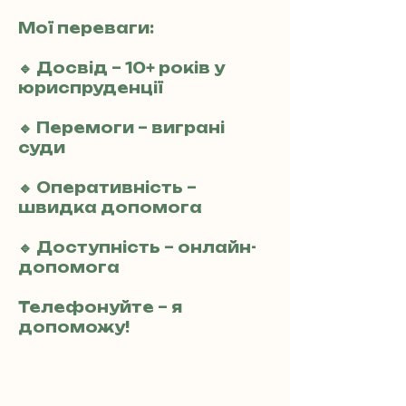
Мої переваги:
🔹 Досвід – 10+ років у
юриспруденції
🔹 Перемоги – виграні
суди
🔹 Оперативність –
швидка допомога
🔹 Доступність – онлайн-
допомога
Телефонуйте – я
допоможу!