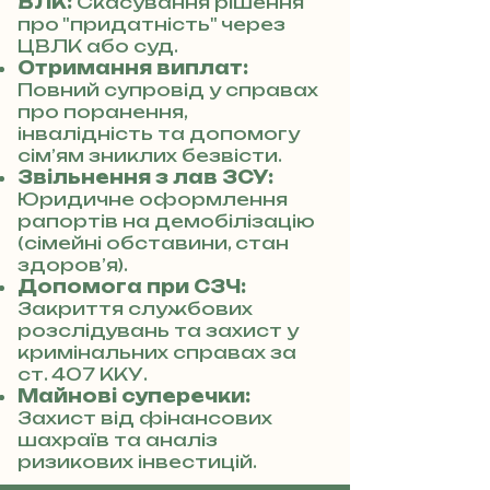
ВЛК:
Скасування рішення
про "придатність" через
ЦВЛК або суд.
Отримання виплат:
Повний супровід у справах
про поранення,
інвалідність та допомогу
сім’ям зниклих безвісти.
Звільнення з лав ЗСУ:
Юридичне оформлення
рапортів на демобілізацію
(сімейні обставини, стан
здоров’я).
Допомога при СЗЧ:
Закриття службових
розслідувань та захист у
кримінальних справах за
ст. 407 ККУ.
Майнові суперечки:
Захист від фінансових
шахраїв та аналіз
ризикових інвестицій.