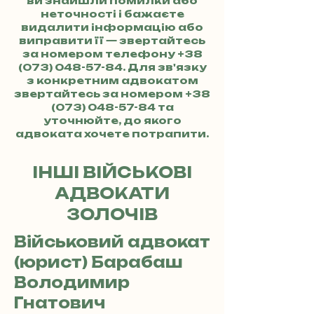
ви знайшли помилки або
неточності і бажаєте
видалити інформацію або
виправити її — звертайтесь
за номером телефону
+38
(073) 048-57-84
. Для зв'язку
з конкретним адвокатом
звертайтесь за номером
+38
(073) 048-57-84
та
уточнюйте, до якого
адвоката хочете потрапити.
ІНШІ ВІЙСЬКОВІ
АДВОКАТИ
ЗОЛОЧІВ
Військовий адвокат
(юрист) Барабаш
Володимир
Гнатович