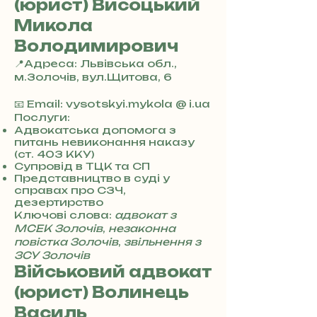
(юрист) Висоцький
Микола
Володимирович
📍Адреса: Львівська обл.,
м.Золочів, вул.Щитова, 6
+
3
📧 Email: vysotskyi.mykola @ i.ua
8
Послуги:
0
Адвокатська допомога з
питань невиконання наказу
7
(ст. 403 ККУ)
3
Супровід в ТЦК та СП
0
Представництво в суді у
4
справах про СЗЧ,
8
дезертирство
5
Ключові слова:
адвокат з
7
МСЕК Золочів
,
незаконна
8
повістка Золочів
,
звільнення з
4
ЗСУ Золочів
Військовий адвокат
(юрист) Волинець
Василь