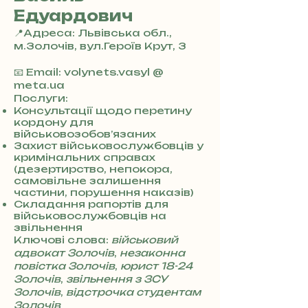
Едуардович
📍Адреса: Львівська обл.,
м.Золочів, вул.Героїв Крут, 3
+
3
📧 Email: volynets.vasyl @
8
meta.ua
0
Послуги:
7
Консультації щодо перетину
кордону для
3
військовозобов’язаних
0
Захист військовослужбовців у
4
кримінальних справах
8
(дезертирство, непокора,
5
самовільне залишення
7
частини, порушення наказів)
8
Складання рапортів для
4
військовослужбовців на
звільнення
Ключові слова:
військовий
адвокат Золочів
,
незаконна
повістка Золочів
,
юрист 18-24
Золочів
,
звільнення з ЗСУ
Золочів
,
відстрочка студентам
Золочів