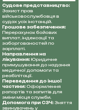
Судове представництво:
Захист прав
військовослужбовця в
судах усіх інстанцій.
Грошове забезпечення:
Перерахунок бойових
виплат, індексації та
заборгованостей по
зарплаті.
Направлення на
лікування:
Юридичне
примушування до надання
медичної допомоги та
реабілітації.
Переведення до іншої
частини:
Оформлення
рапортів та запитів для
зміни місця служби.
Допомога при СЗЧ:
Зняття
звинувачень у