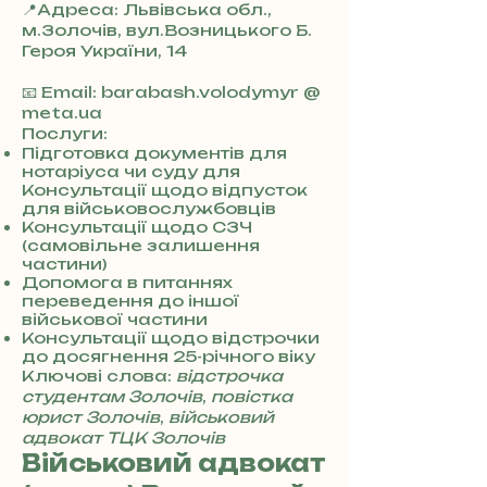
📍Адреса: Львівська обл.,
м.Золочів, вул.Возницького Б.
Героя України, 14
+
3
📧 Email: barabash.volodymyr @
8
meta.ua
0
Послуги:
7
Підготовка документів для
нотаріуса чи суду для
3
Консультації щодо відпусток
0
для військовослужбовців
4
Консультації щодо СЗЧ
8
(самовільне залишення
5
частини)
7
Допомога в питаннях
8
переведення до іншої
4
військової частини
Консультації щодо відстрочки
до досягнення 25-річного віку
Ключові слова:
відстрочка
студентам Золочів
,
повістка
юрист Золочів
,
військовий
адвокат ТЦК Золочів
Військовий адвокат