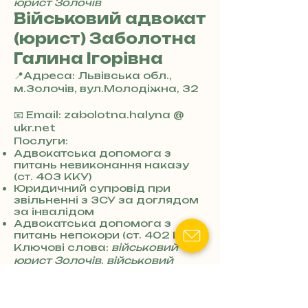
юрист Золочів
Військовий адвокат
(юрист) Заболотна
Галина Ігорівна
📍Адреса: Львівська обл.,
м.Золочів, вул.Молодіжна, 32
+
3
📧 Email: zabolotna.halyna @
8
ukr.net
0
Послуги:
7
Адвокатська допомога з
питань невиконання наказу
3
(ст. 403 ККУ)
0
Юридичний супровід при
4
звільненні з ЗСУ за доглядом
8
за інвалідом
5
Адвокатська допомога з
7
питань непокори (ст. 402 ККУ)
8
Ключові слова:
військовий
4
юрист Золочів
,
військовий
адвокат ТЦК Золочів
,
незаконна повістка Золочів
,
компенсація військовим