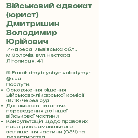
Військовий адвокат
(юрист)
Дмитришин
Володимир
Юрійович
📍Адреса: Львівська обл.,
м.Золочів, вул.Нестора
Літописця, 41
+
3
📧 Email: dmytryshyn.volodymyr
8
@ i.ua
0
Послуги:
7
Оскарження рішення
Військово-лікарської комісії
3
(ВЛК) через суд
0
Допомога в питаннях
4
переведення до іншої
8
військової частини
5
Консультація щодо правових
7
наслідків самовільного
8
залишення частини (СЗЧ) та
4
дезертирства