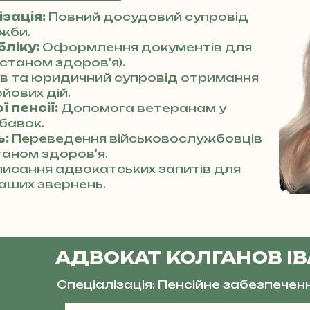
зація:
Повний досудовий супровід
ужби.
бліку:
Оформлення документів для
станом здоров'я).
ів та юридичний супровід отримання
йових дій.
 пенсії:
Допомога ветеранам у
бавок.
ь:
Переведення військовослужбовців
таном здоров'я.
исання адвокатських запитів для
аших звернень.
АДВОКАТ КОЛГАНОВ І
Спеціалізація: Пенсійне забезпечен