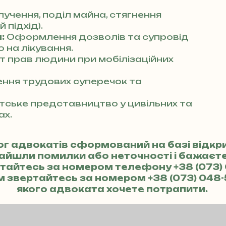
учення, поділ майна, стягнення
 підхід).
:
Оформлення дозволів та супровід
 на лікування.
т прав людини при мобілізаційних
ння трудових суперечок та
ське представництво у цивільних та
ах.
ог адвокатів сформований на базі відк
найшли помилки або неточності і бажає
ертайтесь за номером телефону
+38 (073)
м звертайтесь за номером
+38 (073) 048
якого адвоката хочете потрапити.