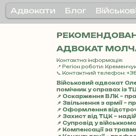
Адвокати
Блог
Військов
РЕКОМЕНДОВАНІ
АДВОКАТ МОЛЧА
Контактна інформація:
📍 Регіон роботи: Кременчу
📞 Контактний телефон: +38
Військовий адвокат Ол
помічник у справах із Т
📌 Оскарження ВЛК – пр
📌 Звільнення з армії –
📌 Оформлення відстроч
📌 Захист від ТЦК – над
📌 Супровід у військкома
📌 Компенсації за трав