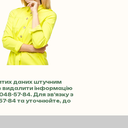
ритих даних штучним
те видалити інформацію
 048-57-84
. Для зв'язку з
-57-84
та уточнюйте, до