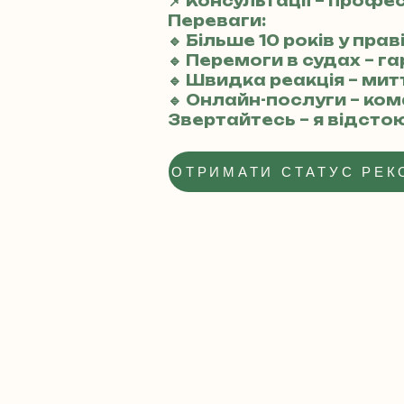
📌 Консультації – профе
Переваги:
🔹 Більше 10 років у пра
🔹 Перемоги в судах – г
🔹 Швидка реакція – ми
🔹 Онлайн-послуги – ко
Звертайтесь – я відсто