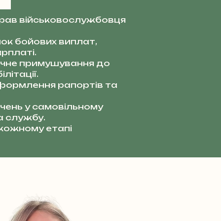
прав військовослужбовця
ок бойових виплат,
рплаті.
чне примушування до
літації.
ормлення рапортів та
чень у самовільному
а службу.
 кожному етапі