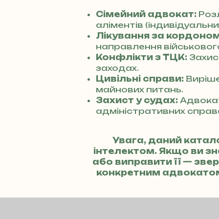
Сімейний адвокат:
Розл
аліментів (індивідуальний
Лікування за кордоном
направлення військового
Конфлікти з ТЦК:
Захис
заходах.
Цивільні справи:
Виріше
майнових питань.
Захист у судах:
Адвокат
адміністративних справ
Увага, даний катал
інтелектом. Якщо ви з
або виправити її — зв
конкретним адвокато