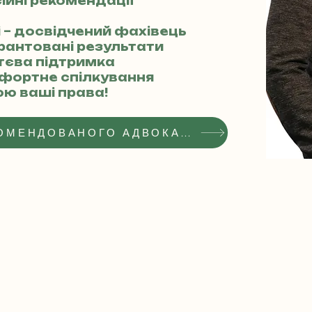
сійні рекомендації
ві – досвідчений фахівець
арантовані результати
ттєва підтримка
мфортне спілкування
юю ваші права!
ОТРИМАТИ СТАТУС РЕКОМЕНДОВАНОГО АДВОКАТА