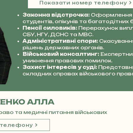
Показати номер телефону
Законна відстрочка:
Оформлення 
студентів, опікунів та багатодітних б
Пенсії силовиків:
Перерахунок випл
СБУ, НГУ, ДСНС та МВС.
Адміністративні спори:
Скасуванн
рішень державних органів.
Військовий консалтинг:
Експертний
уникнення правових помилок.
Захист інтересів у суді:
Представни
складних справах військового прав
ЕНКО АЛЛА
право та медичні питання військових
 телефону