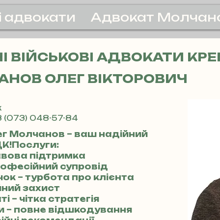
і адвокати
Адвокат Молчан
 ВІЙСЬКОВІ АДВОКАТИ КР
НОВ ОЛЕГ ВІКТОРОВИЧ
к
 (073) 048-57-84
ег Молчанов – ваш надійний
ЦК!Послуги:
авова підтримка
 професійний супровід
ок – турбота про клієнта
ійний захист
ті – чітка стратегія
ми – повне відшкодування