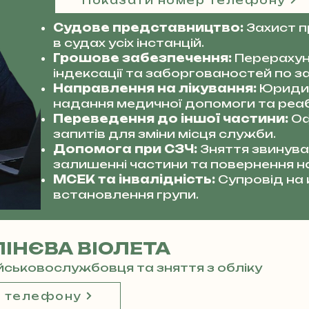
Показати номер телефону
Судове представництво:
Захист 
в судах усіх інстанцій.
Грошове забезпечення:
Перерахун
індексації та заборгованостей по за
Направлення на лікування:
Юриди
надання медичної допомоги та реабі
Переведення до іншої частини:
Оф
запитів для зміни місця служби.
Допомога при СЗЧ:
Зняття звинува
залишенні частини та повернення н
МСЕК та інвалідність:
Супровід на
встановлення групи.
ІНЄВА ВІОЛЕТА
ійськовослужбовця та зняття з обліку
р телефону