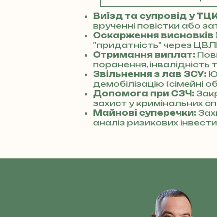
Виїзд та супровід у ТЦ
врученні повістки або за
Оскарження висновків
"придатність" через ЦВЛ
Отримання виплат:
Пов
поранення, інвалідність 
Звільнення з лав ЗСУ:
Ю
демобілізацію (сімейні о
Допомога при СЗЧ:
Зак
захист у кримінальних сп
Майнові суперечки:
Зах
аналіз ризикових інвести