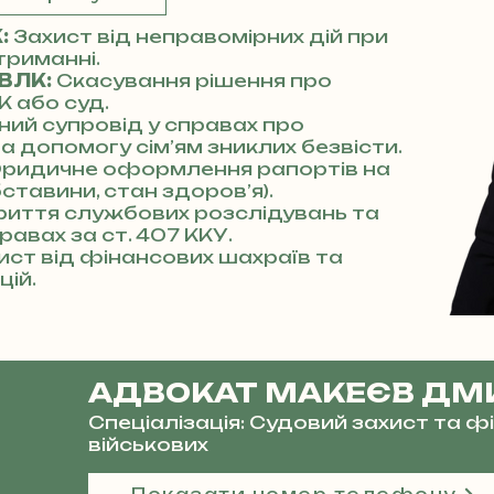
К:
Захист від неправомірних дій при
триманні.
 ВЛК:
Скасування рішення про
К або суд.
ний супровід у справах про
та допомогу сім’ям зниклих безвісти.
ридичне оформлення рапортів на
бставини, стан здоров’я).
риття службових розслідувань та
равах за ст. 407 ККУ.
ист від фінансових шахраїв та
цій.
АДВОКАТ МАКЕЄВ ДМ
Спеціалізація: Судовий захист та 
військових