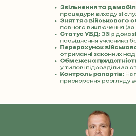
Звільнення та демобілі
процедури виходу зі сл
Зняття з військового о
повного виключення (за 
Статус УБД:
Збір доказ
посвідчення учасника бо
Перерахунок військової
отриманні законних над
Обмежена придатніст
у тилові підрозділи за с
Контроль рапортів:
Нап
прискорення розгляду в