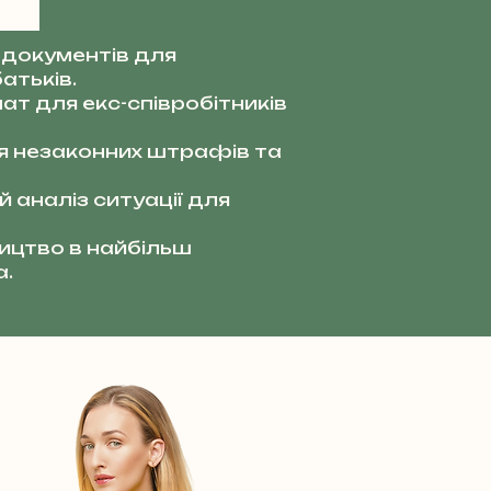
документів для
атьків.
ат для екс-співробітників
я незаконних штрафів та
 аналіз ситуації для
цтво в найбільш
а.