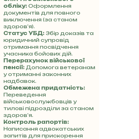
обліку:
Оформлення
документів для повного
виключення (за станом
здоров'я).
Статус УБД:
Збір доказів та
юридичний супровід
отримання посвідчення
учасника бойових дій.
Перерахунок військової
пенсії:
Допомога ветеранам
у отриманні законних
надбавок.
Обмежена придатність:
Переведення
військовослужбовців у
тилові підрозділи за станом
здоров'я.
Контроль рапортів:
Написання адвокатських
запитів для прискорення