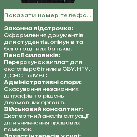
Показати номер телефону
Законна відстрочка:
Оформлення документів
для студентів, опікунів та
багатодітних батьків.
Пенсії силовиків:
Перерахунок виплат для
екс-співробітників СБУ, НГУ,
ДСНС та МВС.
Адміністративні спори:
Скасування незаконних
штрафів та рішень
державних органів.
Військовий консалтинг:
Експертний аналіз ситуації
для уникнення правових
помилок.
Захист інтересів у суді: