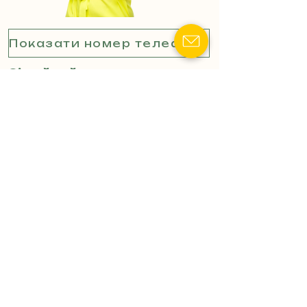
Показати номер телефону
Сімейний адвокат:
Розлучення, поділ майна,
стягнення аліментів
(індивідуальний підхід).
Лікування за кордоном:
Оформлення дозволів та
супровід направлення
військового на лікування.
Конфлікти з ТЦК:
Захист
прав людини при
мобілізаційних заходах.
Цивільні справи:
Вирішення
трудових суперечок та
майнових питань.
Захист у судах:
Адвокатське