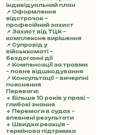
індивідуальний план
📌 Оформлення
відстрочок –
професійний захист
📌 Захист від ТЦК –
комплексне вирішення
📌 Супровід у
військкоматі –
бездоганні дії
📌 Компенсації за травми
– повне відшкодування
📌 Консультації – вичерпні
пояснення
Переваги:
🔹 Більше 10 років у праві –
глибокі знання
🔹 Перемоги в судах –
впевнені результати
🔹 Швидка реакція –
термінова підтримка