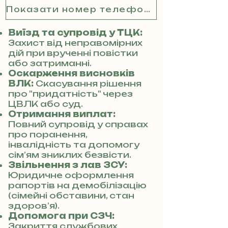
Показати номер телефону
Виїзд та супровід у ТЦК:
Захист від неправомірних
дій при врученні повістки
або затриманні.
Оскарження висновків
ВЛК:
Скасування рішення
про "придатність" через
ЦВЛК або суд.
Отримання виплат:
Повний супровід у справах
про поранення,
інвалідність та допомогу
сім’ям зниклих безвісти.
Звільнення з лав ЗСУ:
Юридичне оформлення
рапортів на демобілізацію
(сімейні обставини, стан
здоров’я).
Допомога при СЗЧ:
Закриття службових