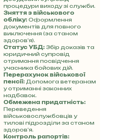
процедури виходу зі служби.
Зняття з військового
обліку:
Оформлення
документів для повного
виключення (за станом
здоров'я).
Статус УБД:
Збір доказів та
юридичний супровід
отримання посвідчення
учасника бойових дій.
Перерахунок військової
пенсії:
Допомога ветеранам
у отриманні законних
надбавок.
Обмежена придатність:
Переведення
військовослужбовців у
тилові підрозділи за станом
здоров'я.
Контроль рапортів: