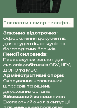
Показати номер телефону
Законна відстрочка:
Оформлення документів
для студентів, опікунів та
багатодітних батьків.
Пенсії силовиків:
Перерахунок виплат для
екс-співробітників СБУ, НГУ,
ДСНС та МВС.
Адміністративні спори:
Скасування незаконних
штрафів та рішень
державних органів.
Військовий консалтинг:
Експертний аналіз ситуації
для уникнення правових