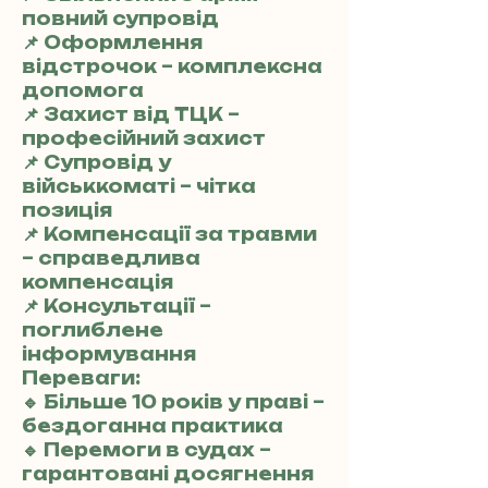
повний супровід
📌 Оформлення
відстрочок – комплексна
допомога
📌 Захист від ТЦК –
професійний захист
📌 Супровід у
військкоматі – чітка
позиція
📌 Компенсації за травми
– справедлива
компенсація
📌 Консультації –
поглиблене
інформування
Переваги:
🔹 Більше 10 років у праві –
бездоганна практика
🔹 Перемоги в судах –
гарантовані досягнення