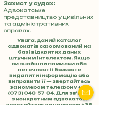
Захист у судах:
Адвокатське
представництво у цивільних
та адміністративних
справах.
Увага, даний каталог
адвокатів сформований на
базі відкритих даних
штучним інтелектом. Якщо
ви знайшли помилки або
неточності і бажаєте
видалити інформацію або
виправити її — звертайтесь
за номером телефону
+38
(073) 048-57-84
. Для зв'язку
з конкретним адвокатом
звертайтесь за номером
+38
(073) 048-57-84
та
уточнюйте, до якого
адвоката хочете потрапити.