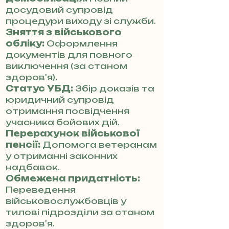
досудовий супровід
процедури виходу зі служби.
Зняття з військового
обліку:
Оформлення
документів для повного
виключення (за станом
здоров'я).
Статус УБД:
Збір доказів та
юридичний супровід
отримання посвідчення
учасника бойових дій.
Перерахунок військової
пенсії:
Допомога ветеранам
у отриманні законних
надбавок.
Обмежена придатність:
Переведення
військовослужбовців у
тилові підрозділи за станом
здоров'я.