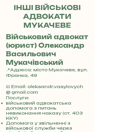
ІНШІ ВІЙСЬКОВІ
АДВОКАТИ
МУКАЧЕВЕ
Військовий адвокат
(юрист) Олександр
Васильович
Мукачівський
📍Адреса: місто Мукачеве, вул.
Франка, 49
+
3
📧 Email: oleksandr.vasylovych
8
@ gmail.com
0
Послуги:
7
військовий адвокатська
допомога з питань
3
невиконання наказу (ст. 403
0
ККУ)
4
Допомога у звільненні з
8
військової служби через
5