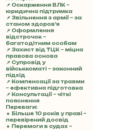
📌 Оскарження ВЛК –
юридична підтримка
📌 Звільнення з армії – за
станом здоров'я
📌 Оформлення
відстрочок –
багатодітним особам
📌 Захист від ТЦК – міцна
правова основа
📌 Супровід у
військкоматі – законний
підхід
📌 Компенсації за травми
– ефективна підготовка
📌 Консультації – чіткі
пояснення
Переваги:
🔹 Більше 10 років у праві –
перевірений досвід
🔹 Перемоги в судах –