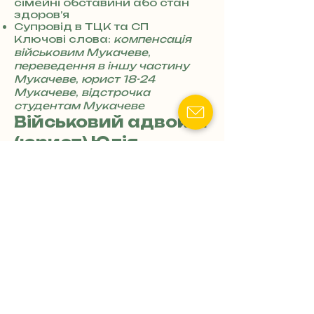
сімейні обставини або стан
7
здоров’я
8
Супровід в ТЦК та СП
4
Ключові слова:
компенсація
військовим Мукачеве
,
переведення в іншу частину
Мукачеве
,
юрист 18-24
Мукачеве
,
відстрочка
студентам Мукачеве
Військовий адвокат
(юрист) Юлія
Іванівна Кравець
📍Адреса: місто Мукачеве, вул.
Грушевського, 47
+
3
📧 Email: iuliia.ivanivna @
8
gmail.com
0
Послуги:
7
Оформлення відстрочки для
військовослужбовців з
3
інвалідністю, батьків або
0
родичів з інвалідністю
4
Консультації щодо відстрочки
8