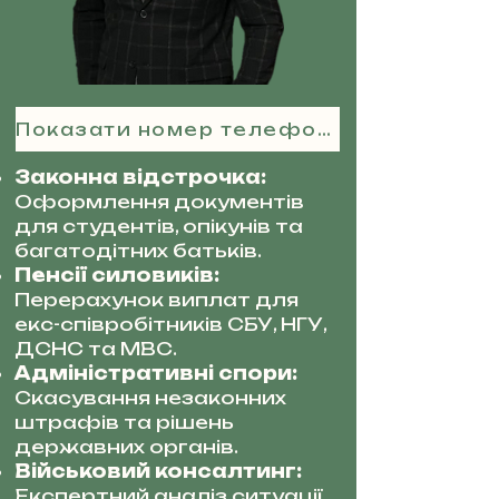
Показати номер телефону
Законна відстрочка:
Оформлення документів
для студентів, опікунів та
багатодітних батьків.
Пенсії силовиків:
Перерахунок виплат для
екс-співробітників СБУ, НГУ,
ДСНС та МВС.
Адміністративні спори:
Скасування незаконних
штрафів та рішень
державних органів.
Військовий консалтинг:
Експертний аналіз ситуації