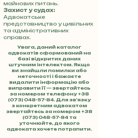
майнових питань.
Захист у судах:
Адвокатське
представництво у цивільних
та адміністративних
справах.
Увага, даний каталог
адвокатів сформований на
базі відкритих даних
штучним інтелектом. Якщо
ви знайшли помилки або
неточності і бажаєте
видалити інформацію або
виправити її — звертайтесь
за номером телефону
+38
(073) 048-57-84
. Для зв'язку
з конкретним адвокатом
звертайтесь за номером
+38
(073) 048-57-84
та
уточнюйте, до якого
адвоката хочете потрапити.