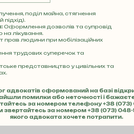
учення, поділ майна, стягнення
 підхід).
:
Оформлення дозволів та супровід
 на лікування.
т прав людини при мобілізаційних
ння трудових суперечок та
ське представництво у цивільних та
ах.
ог адвокатів сформований на базі відк
найшли помилки або неточності і бажає
ертайтесь за номером телефону
+38 (073)
м звертайтесь за номером
+38 (073) 048
якого адвоката хочете потрапити.