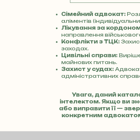
Сімейний адвокат:
Розл
аліментів (індивідуальний
Лікування за кордоном
направлення військового
Конфлікти з ТЦК:
Захис
заходах.
Цивільні справи:
Виріше
майнових питань.
Захист у судах:
Адвокат
адміністративних справ
Увага, даний катал
інтелектом. Якщо ви з
або виправити її — зв
конкретним адвокато