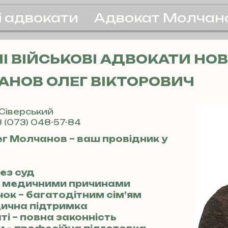
і адвокати
Адвокат Молчан
 ВІЙСЬКОВІ АДВОКАТИ НОВ
НОВ ОЛЕГ ВІКТОРОВИЧ
-Сіверський
 (073) 048-57-84
г Молчанов – ваш провідник у
ез суд
 за медичними причинами
ок – багатодітним сім’ям
идична підтримка
ті – повна законність