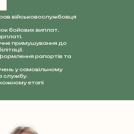
прав військовослужбовця
ок бойових виплат,
рплаті.
чне примушування до
літації.
ормлення рапортів та
чень у самовільному
а службу.
 кожному етапі