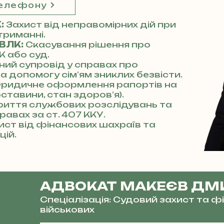
телефону
К:
Захист від неправомірних дій при
триманні.
 ВЛК:
Скасування рішення про
К або суд.
ний супровід у справах про
та допомогу сім’ям зниклих безвісти.
ридичне оформлення рапортів на
бставини, стан здоров’я).
риття службових розслідувань та
равах за ст. 407 ККУ.
ист від фінансових шахраїв та
цій.
АДВОКАТ МАКЕЄВ ДМ
Спеціалізація: Судовий захист та 
військових