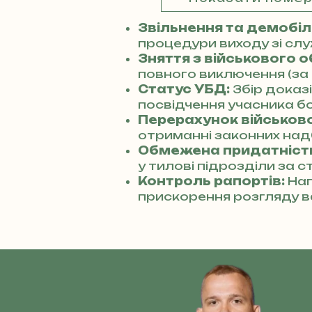
Звільнення та демобілі
процедури виходу зі сл
Зняття з військового о
повного виключення (за 
Статус УБД:
Збір доказ
посвідчення учасника бо
Перерахунок військової
отриманні законних над
Обмежена придатніст
у тилові підрозділи за с
Контроль рапортів:
Нап
прискорення розгляду в