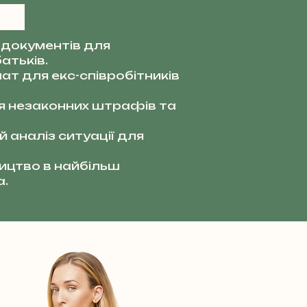
документів для
атьків.
ат для екс-співробітників
я незаконних штрафів та
 аналіз ситуації для
цтво в найбільш
а.