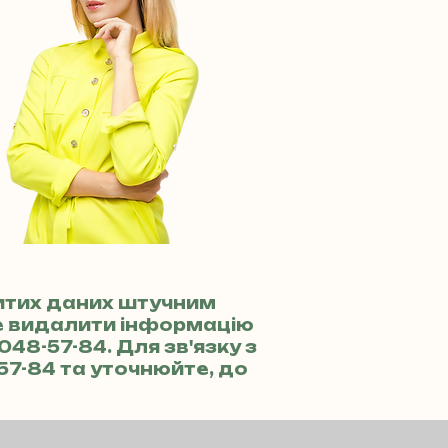
ритих даних штучним
те видалити інформацію
 048-57-84
. Для зв'язку з
-57-84
та уточнюйте, до