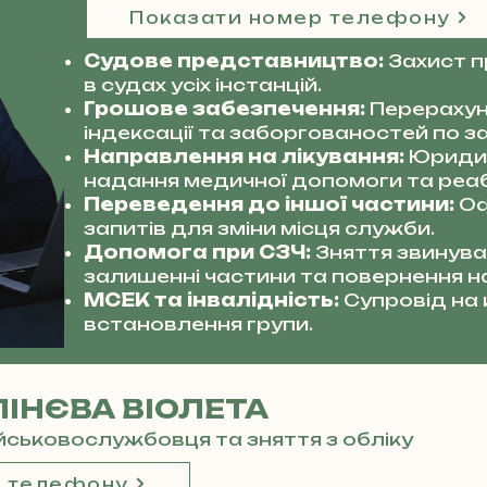
Показати номер телефону
Судове представництво:
Захист 
в судах усіх інстанцій.
Грошове забезпечення:
Перерахун
індексації та заборгованостей по за
Направлення на лікування:
Юриди
надання медичної допомоги та реабі
Переведення до іншої частини:
Оф
запитів для зміни місця служби.
Допомога при СЗЧ:
Зняття звинува
залишенні частини та повернення н
МСЕК та інвалідність:
Супровід на
встановлення групи.
ІНЄВА ВІОЛЕТА
ійськовослужбовця та зняття з обліку
р телефону