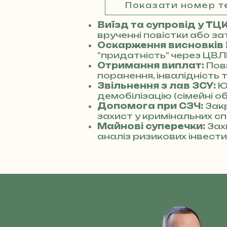
Показати номер 
Виїзд та супровід у ТЦ
врученні повістки або за
Оскарження висновків
"придатність" через ЦВЛ
Отримання виплат:
Пов
поранення, інвалідність 
Звільнення з лав ЗСУ:
Ю
демобілізацію (сімейні о
Допомога при СЗЧ:
Зак
захист у кримінальних сп
Майнові суперечки:
Зах
аналіз ризикових інвести