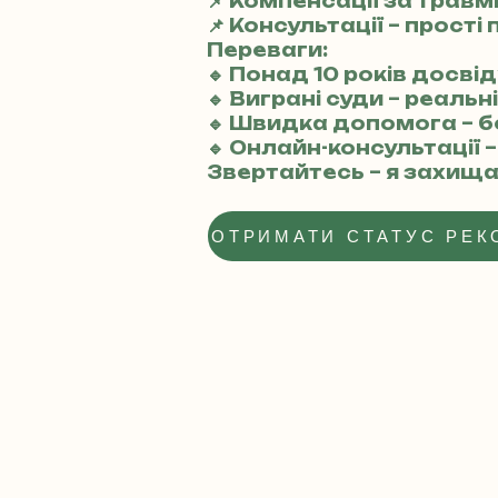
📌 Компенсації за трав
📌 Консультації – прості
Переваги:
🔹 Понад 10 років досвіду
🔹 Виграні суди – реальн
🔹 Швидка допомога – 
🔹 Онлайн-консультації 
Звертайтесь – я захища