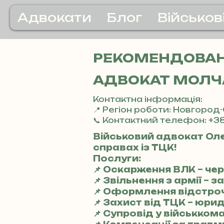
Адвокати
Блог
Військов
РЕКОМЕНДОВАНІ
АДВОКАТ МОЛЧА
Контактна інформація:
📍 Регіон роботи: Новгород
📞 Контактний телефон: +38
Військовий адвокат Оле
справах із ТЦК!
Послуги:
📌 Оскарження ВЛК – чер
📌 Звільнення з армії –
📌 Оформлення відстроч
📌 Захист від ТЦК – юр
📌 Супровід у військкома