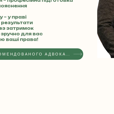
ми – професійна підготовка
 пояснення
 – у праві
і результати
без затримок
– зручно для вас
ю ваші права!
ОТРИМАТИ СТАТУС РЕКОМЕНДОВАНОГО АДВОКАТА