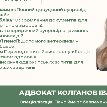
зація:
Повний досудовий супровід
ужби.
бліку:
Оформлення документів для
станом здоров'я).
ів та юридичний супровід отримання
йових дій.
 пенсії:
Допомога ветеранам у
бавок.
ь:
Переведення військовослужбовців
таном здоров'я.
исання адвокатських запитів для
аших звернень.
АДВОКАТ КОЛГАНОВ І
Спеціалізація: Пенсійне забезпечен