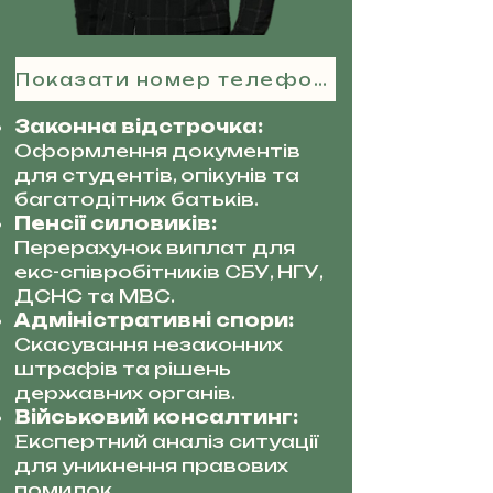
Показати номер телефону
Законна відстрочка:
Оформлення документів
для студентів, опікунів та
багатодітних батьків.
Пенсії силовиків:
Перерахунок виплат для
екс-співробітників СБУ, НГУ,
ДСНС та МВС.
Адміністративні спори:
Скасування незаконних
штрафів та рішень
державних органів.
Військовий консалтинг:
Експертний аналіз ситуації
для уникнення правових
помилок.