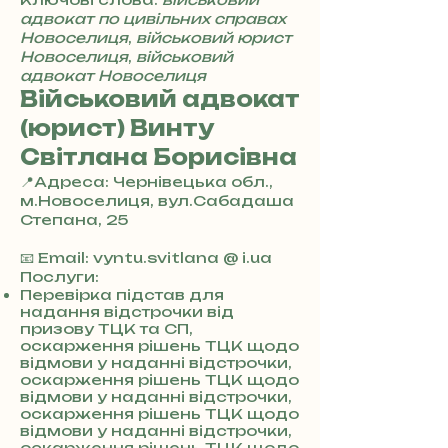
адвокат по цивільних справах
Новоселиця
,
військовий юрист
Новоселиця
,
військовий
адвокат Новоселиця
Військовий адвокат
(юрист) Винту
Світлана Борисівна
📍Адреса: Чернівецька обл.,
м.Новоселиця, вул.Сабадаша
Степана, 25
+
3
📧 Email: vyntu.svitlana @ i.ua
8
Послуги:
0
Перевірка підстав для
надання відстрочки від
7
призову ТЦК та СП,
3
оскарження рішень ТЦК щодо
0
відмови у наданні відстрочки,
4
оскарження рішень ТЦК щодо
8
відмови у наданні відстрочки,
5
оскарження рішень ТЦК щодо
7
відмови у наданні відстрочки,
8
оскарження рішень ТЦК щодо