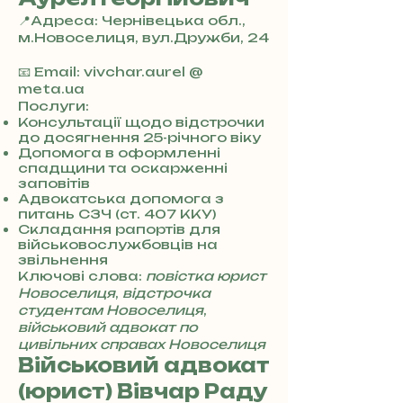
📍Адреса: Чернівецька обл.,
м.Новоселиця, вул.Дружби, 24
+
3
📧 Email: vivchar.aurel @
8
meta.ua
0
Послуги:
7
Консультації щодо відстрочки
до досягнення 25-річного віку
3
Допомога в оформленні
0
спадщини та оскарженні
4
заповітів
8
Адвокатська допомога з
5
питань СЗЧ (ст. 407 ККУ)
7
Складання рапортів для
8
військовослужбовців на
4
звільнення
Ключові слова:
повістка юрист
Новоселиця
,
відстрочка
студентам Новоселиця
,
військовий адвокат по
цивільних справах Новоселиця
Військовий адвокат
(юрист) Вівчар Раду