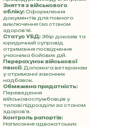
Зняття з військового
обліку:
Оформлення
документів для повного
виключення (за станом
здоров'я).
Статус УБД:
Збір доказів та
юридичний супровід
отримання посвідчення
учасника бойових дій.
Перерахунок військової
пенсії:
Допомога ветеранам
у отриманні законних
надбавок.
Обмежена придатність:
Переведення
військовослужбовців у
тилові підрозділи за станом
здоров'я.
Контроль рапортів:
Написання адвокатських