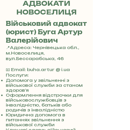
АДВОКАТИ
НОВОСЕЛИЦЯ
Військовий адвокат
(юрист) Буга Артур
Валерійович
📍Адреса: Чернівецька обл.,
м.Новоселиця,
вул.Бессарабська, 46
+
3
📧 Email: buha.artur @ i.ua
8
Послуги:
0
Допомога у звільненні з
військової служби за станом
7
здоров’я
3
Оформлення відстрочки для
0
військовослужбовців з
4
інвалідністю, батьків або
8
родичів з інвалідністю
5
Юридична допомога в
7
питаннях звільнення з
8
військової служби
4
Ключові слова:
військовий