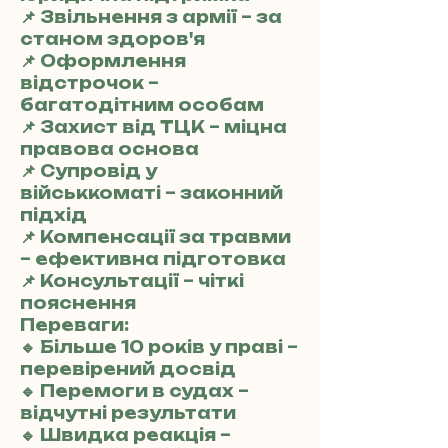
📌 Звільнення з армії – за
станом здоров'я
📌 Оформлення
відстрочок –
багатодітним особам
📌 Захист від ТЦК – міцна
правова основа
📌 Супровід у
військкоматі – законний
підхід
📌 Компенсації за травми
– ефективна підготовка
📌 Консультації – чіткі
пояснення
Переваги:
🔹 Більше 10 років у праві –
перевірений досвід
🔹 Перемоги в судах –
відчутні результати
🔹 Швидка реакція –