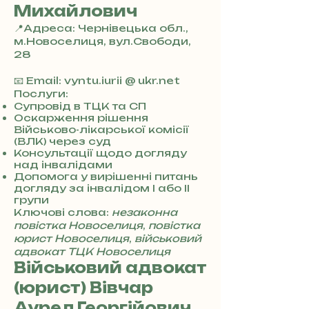
Михайлович
📍Адреса: Чернівецька обл.,
м.Новоселиця, вул.Свободи,
28
+
3
📧 Email: vyntu.iurii @ ukr.net
8
Послуги:
0
Супровід в ТЦК та СП
Оскарження рішення
7
Військово-лікарської комісії
3
(ВЛК) через суд
0
Консультації щодо догляду
4
над інвалідами
8
Допомога у вирішенні питань
5
догляду за інвалідом I або II
7
групи
8
Ключові слова:
незаконна
4
повістка Новоселиця
,
повістка
юрист Новоселиця
,
військовий
адвокат ТЦК Новоселиця
Військовий адвокат
(юрист) Вівчар
Аурел Георгійович