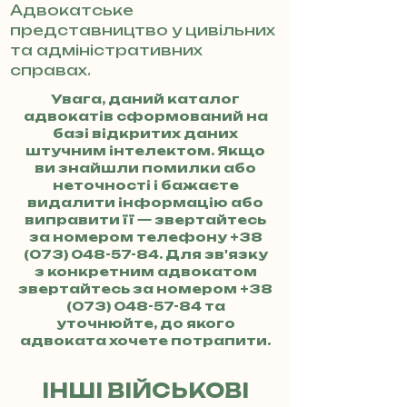
Адвокатське
представництво у цивільних
та адміністративних
справах.
Увага, даний каталог
адвокатів сформований на
базі відкритих даних
штучним інтелектом. Якщо
ви знайшли помилки або
неточності і бажаєте
видалити інформацію або
виправити її — звертайтесь
за номером телефону
+38
(073) 048-57-84
. Для зв'язку
з конкретним адвокатом
звертайтесь за номером
+38
(073) 048-57-84
та
уточнюйте, до якого
адвоката хочете потрапити.
ІНШІ ВІЙСЬКОВІ