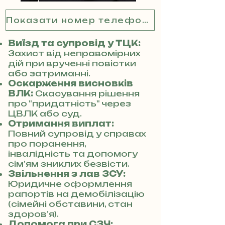
Показати номер телефону
Виїзд та супровід у ТЦК:
Захист від неправомірних
дій при врученні повістки
або затриманні.
Оскарження висновків
ВЛК:
Скасування рішення
про "придатність" через
ЦВЛК або суд.
Отримання виплат:
Повний супровід у справах
про поранення,
інвалідність та допомогу
сім’ям зниклих безвісти.
Звільнення з лав ЗСУ:
Юридичне оформлення
рапортів на демобілізацію
(сімейні обставини, стан
здоров’я).
Допомога при СЗЧ: