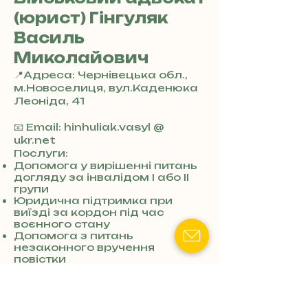
(юрист) Гінгуляк
Василь
Миколайович
📍Адреса: Чернівецька обл.,
м.Новоселиця, вул.Каденюка
Леоніда, 41
+
3
📧 Email: hinhuliak.vasyl @
8
ukr.net
0
Послуги:
7
Допомога у вирішенні питань
догляду за інвалідом I або II
3
групи
0
Юридична підтримка при
4
виїзді за кордон під час
8
воєнного стану
5
Допомога з питань
7
незаконного вручення
8
повістки
4
військовозобов’язаному
Допомога у звільненні з
військової служби через
сімейні обставини або стан