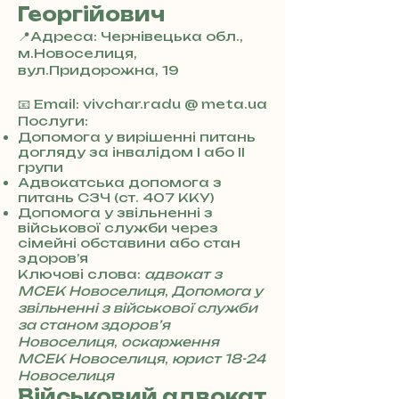
Георгійович
📍Адреса: Чернівецька обл.,
м.Новоселиця,
вул.Придорожна, 19
+
3
📧 Email: vivchar.radu @ meta.ua
8
Послуги:
0
Допомога у вирішенні питань
догляду за інвалідом I або II
7
групи
3
Адвокатська допомога з
0
питань СЗЧ (ст. 407 ККУ)
4
Допомога у звільненні з
8
військової служби через
5
сімейні обставини або стан
7
здоров’я
8
Ключові слова:
адвокат з
4
МСЕК Новоселиця
,
Допомога у
звільненні з військової служби
за станом здоров’я
Новоселиця
,
оскарження
МСЕК Новоселиця
,
юрист 18-24
Новоселиця
Військовий адвокат