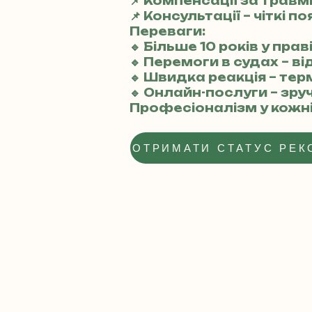
📌 Компенсації за трав
📌 Консультації – чіткі п
Переваги:
🔹 Більше 10 років у пра
🔹 Перемоги в судах – в
🔹 Швидка реакція – те
🔹 Онлайн-послуги – зр
Професіоналізм у кожні