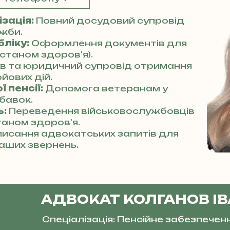
зація:
Повний досудовий супровід
ужби.
бліку:
Оформлення документів для
станом здоров'я).
ів та юридичний супровід отримання
йових дій.
 пенсії:
Допомога ветеранам у
бавок.
ь:
Переведення військовослужбовців
таном здоров'я.
исання адвокатських запитів для
аших звернень.
АДВОКАТ КОЛГАНОВ І
Спеціалізація: Пенсійне забезпечен