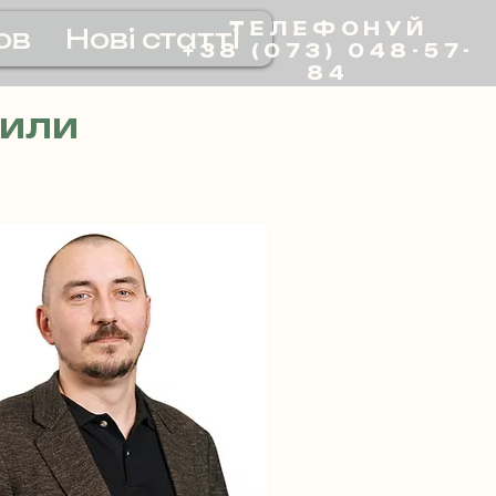
ТЕЛЕФОНУЙ
ов
Нові статті
+38 (073) 048-57-
84
ТИЛИ