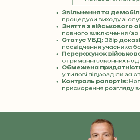
Звільнення та демобілі
процедури виходу зі сл
Зняття з військового о
повного виключення (за 
Статус УБД:
Збір доказ
посвідчення учасника бо
Перерахунок військової
отриманні законних над
Обмежена придатніст
у тилові підрозділи за с
Контроль рапортів:
Нап
прискорення розгляду в