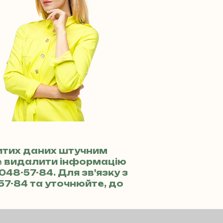
ритих даних штучним
те видалити інформацію
 048-57-84
. Для зв'язку з
-57-84
та уточнюйте, до