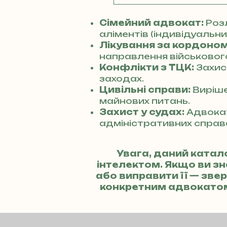
Сімейний адвокат:
Розл
аліментів (індивідуальний
Лікування за кордоном
направлення військового
Конфлікти з ТЦК:
Захис
заходах.
Цивільні справи:
Виріше
майнових питань.
Захист у судах:
Адвокат
адміністративних справ
Увага, даний катал
інтелектом. Якщо ви з
або виправити її — зв
конкретним адвокато