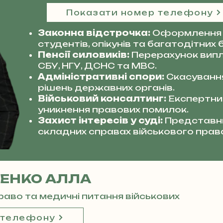
Показати номер телефону
Законна відстрочка:
Оформлення 
студентів, опікунів та багатодітних б
Пенсії силовиків:
Перерахунок випл
СБУ, НГУ, ДСНС та МВС.
Адміністративні спори:
Скасуванн
рішень державних органів.
Військовий консалтинг:
Експертний
уникнення правових помилок.
Захист інтересів у суді:
Представни
складних справах військового прав
ЕНКО АЛЛА
право та медичні питання військових
 телефону