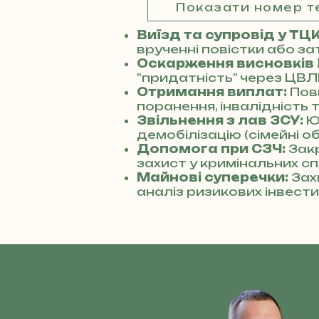
Показати номер 
Виїзд та супровід у ТЦ
врученні повістки або за
Оскарження висновків
"придатність" через ЦВЛ
Отримання виплат:
Пов
поранення, інвалідність 
Звільнення з лав ЗСУ:
Ю
демобілізацію (сімейні о
Допомога при СЗЧ:
Зак
захист у кримінальних сп
Майнові суперечки:
Зах
аналіз ризикових інвести