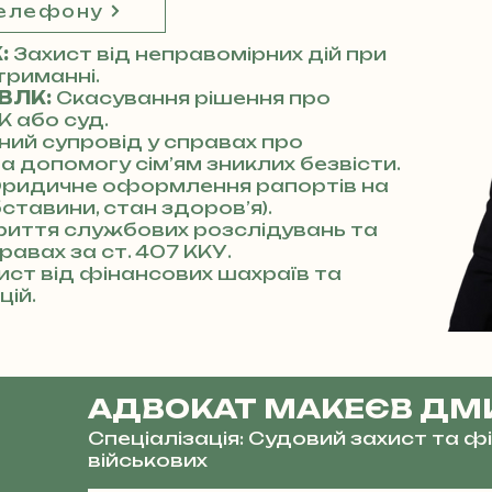
телефону
К:
Захист від неправомірних дій при
триманні.
 ВЛК:
Скасування рішення про
К або суд.
ний супровід у справах про
та допомогу сім’ям зниклих безвісти.
ридичне оформлення рапортів на
бставини, стан здоров’я).
риття службових розслідувань та
равах за ст. 407 ККУ.
ист від фінансових шахраїв та
цій.
АДВОКАТ МАКЕЄВ ДМ
Спеціалізація: Судовий захист та 
військових