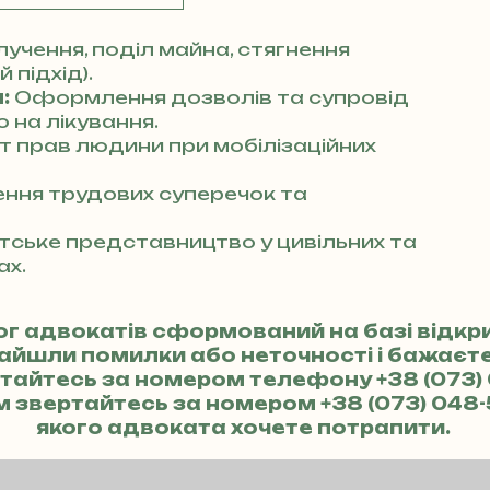
учення, поділ майна, стягнення
 підхід).
:
Оформлення дозволів та супровід
 на лікування.
т прав людини при мобілізаційних
ння трудових суперечок та
ське представництво у цивільних та
ах.
ог адвокатів сформований на базі відк
найшли помилки або неточності і бажає
ертайтесь за номером телефону
+38 (073)
м звертайтесь за номером
+38 (073) 048
якого адвоката хочете потрапити.