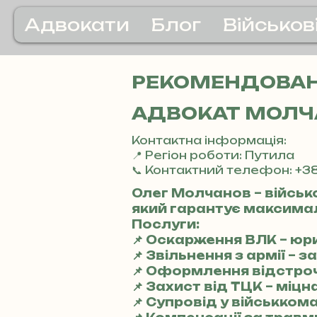
Адвокати
Блог
Військов
РЕКОМЕНДОВАНІ
АДВОКАТ МОЛЧА
Контактна інформація:
📍 Регіон роботи: Путила
📞 Контактний телефон: +38
Олег Молчанов – військ
який гарантує максимал
Послуги:
📌 Оскарження ВЛК – ю
📌 Звільнення з армії – 
📌 Оформлення відстро
📌 Захист від ТЦК – міц
📌 Супровід у військкома