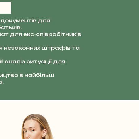
документів для
атьків.
ат для екс-співробітників
я незаконних штрафів та
 аналіз ситуації для
цтво в найбільш
а.