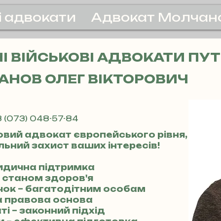
і адвокати
Адвокат Молчан
 ВІЙСЬКОВІ АДВОКАТИ ПУ
НОВ ОЛЕГ ВІКТОРОВИЧ
 (073) 048-57-84
овий адвокат європейського рівня,
ьний захист ваших інтересів!
ридична підтримка
за станом здоров'я
чок – багатодітним особам
на правова основа
ті – законний підхід