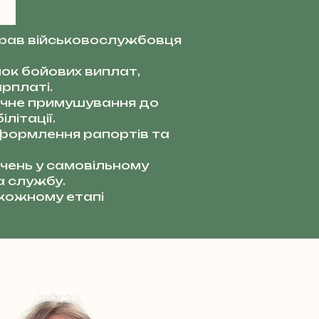
прав військовослужбовця
ок бойових виплат,
рплаті.
чне примушування до
літації.
ормлення рапортів та
чень у самовільному
а службу.
 кожному етапі