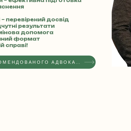
ми – ефективна підготовка
ояснення
ві – перевірений досвід
ідчутні результати
рмінова допомога
учний формат
й справі!
ОТРИМАТИ СТАТУС РЕКОМЕНДОВАНОГО АДВОКАТА