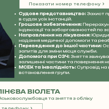
Показати номер телефону
Судове представництво:
Захист 
в судах усіх інстанцій.
Грошове забезпечення:
Перерахун
індексації та заборгованостей по за
Направлення на лікування:
Юриди
надання медичної допомоги та реабі
Переведення до іншої частини:
Оф
запитів для зміни місця служби.
Допомога при СЗЧ:
Зняття звинува
залишенні частини та повернення н
МСЕК та інвалідність:
Супровід на
встановлення групи.
ІНЄВА ВІОЛЕТА
ійськовослужбовця та зняття з обліку
р телефону