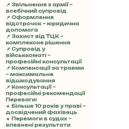
📌 Звільнення з армії –
всебічний супровід
📌 Оформлення
відстрочок – юридична
допомога
📌 Захист від ТЦК –
комплексне рішення
📌 Супровід у
військкоматі –
професійні консультації
📌 Компенсації за травми
– максимальне
відшкодування
📌 Консультації –
професійні рекомендації
Переваги:
🔹 Більше 10 років у праві –
досвідчений фахівець
🔹 Перемоги в судах –
впевнені результати