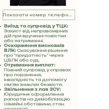
Показати номер телефону
Виїзд та супровід у ТЦК:
Захист від неправомірних
дій при врученні повістки
або затриманні.
Оскарження висновків
ВЛК:
Скасування рішення
про "придатність" через
ЦВЛК або суд.
Отримання виплат:
Повний супровід у справах
про поранення,
інвалідність та допомогу
сім’ям зниклих безвісти.
Звільнення з лав ЗСУ:
Юридичне оформлення
рапортів на демобілізацію
(сімейні обставини, стан
здоров’я).