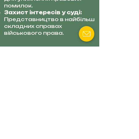
помилок.
Захист інтересів у суді:
Представництво в найбільш
складних справах
військового права.
АДВОКАТ СМІЛЕНКО
АЛЛА
Спеціалізація: Сімейне
право та медичні питання
військових