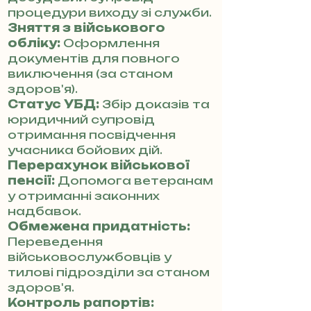
процедури виходу зі служби.
Зняття з військового
обліку:
Оформлення
документів для повного
виключення (за станом
здоров'я).
Статус УБД:
Збір доказів та
юридичний супровід
отримання посвідчення
учасника бойових дій.
Перерахунок військової
пенсії:
Допомога ветеранам
у отриманні законних
надбавок.
Обмежена придатність:
Переведення
військовослужбовців у
тилові підрозділи за станом
здоров'я.
Контроль рапортів: