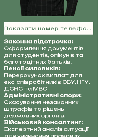
Показати номер телефону
Законна відстрочка:
Оформлення документів
для студентів, опікунів та
багатодітних батьків.
Пенсії силовиків:
Перерахунок виплат для
екс-співробітників СБУ, НГУ,
ДСНС та МВС.
Адміністративні спори:
Скасування незаконних
штрафів та рішень
державних органів.
Військовий консалтинг:
Експертний аналіз ситуації
для уникнення правових