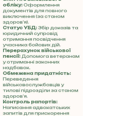
обліку:
Оформлення
документів для повного
виключення (за станом
здоров'я).
Статус УБД:
Збір доказів та
юридичний супровід
отримання посвідчення
учасника бойових дій.
Перерахунок військової
пенсії:
Допомога ветеранам
у отриманні законних
надбавок.
Обмежена придатність:
Переведення
військовослужбовців у
тилові підрозділи за станом
здоров'я.
Контроль рапортів:
Написання адвокатських
запитів для прискорення