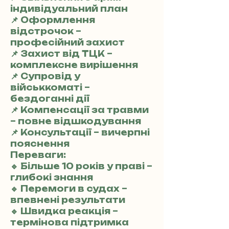
індивідуальний план
📌 Оформлення
відстрочок –
професійний захист
📌 Захист від ТЦК –
комплексне вирішення
📌 Супровід у
військкоматі –
бездоганні дії
📌 Компенсації за травми
– повне відшкодування
📌 Консультації – вичерпні
пояснення
Переваги:
🔹 Більше 10 років у праві –
глибокі знання
🔹 Перемоги в судах –
впевнені результати
🔹 Швидка реакція –
термінова підтримка