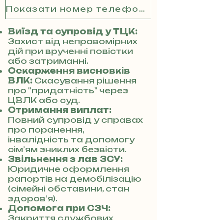
Показати номер телефону
Виїзд та супровід у ТЦК:
Захист від неправомірних
дій при врученні повістки
або затриманні.
Оскарження висновків
ВЛК:
Скасування рішення
про "придатність" через
ЦВЛК або суд.
Отримання виплат:
Повний супровід у справах
про поранення,
інвалідність та допомогу
сім’ям зниклих безвісти.
Звільнення з лав ЗСУ:
Юридичне оформлення
рапортів на демобілізацію
(сімейні обставини, стан
здоров’я).
Допомога при СЗЧ:
Закриття службових