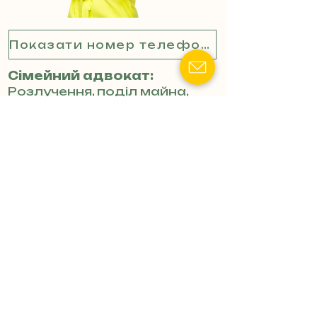
Показати номер телефону
Сімейний адвокат:
Розлучення, поділ майна,
стягнення аліментів
(індивідуальний підхід).
Лікування за кордоном:
Оформлення дозволів та
супровід направлення
військового на лікування.
Конфлікти з ТЦК:
Захист
прав людини при
мобілізаційних заходах.
Цивільні справи:
Вирішення
трудових суперечок та
майнових питань.
Захист у судах:
Адвокатське