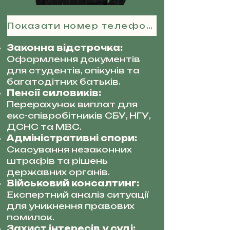
Показати номер телефону
Законна відстрочка:
Оформлення документів
для студентів, опікунів та
багатодітних батьків.
Пенсії силовиків:
Перерахунок виплат для
екс-співробітників СБУ, НГУ,
ДСНС та МВС.
Адміністративні спори:
Скасування незаконних
штрафів та рішень
державних органів.
Військовий консалтинг:
Експертний аналіз ситуації
для уникнення правових
помилок.
Захист інтересів у суді: