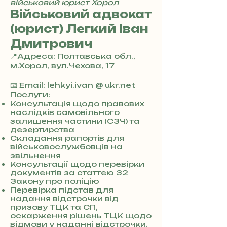
військовий юрист Хорол
Військовий адвокат
(юрист) Легкий Іван
Дмитрович
📍Адреса: Полтавська обл.,
м.Хорол, вул.Чехова, 17
+
3
📧 Email: lehkyi.ivan @ ukr.net
8
Послуги:
0
Консультація щодо правових
наслідків самовільного
7
залишення частини (СЗЧ) та
3
дезертирства
0
Складання рапортів для
4
військовослужбовців на
8
звільнення
5
Консультації щодо перевірки
7
документів за статтею 32
8
Закону про поліцію
Перевірка підстав для
4
надання відстрочки від
призову ТЦК та СП,
оскарження рішень ТЦК щодо
відмови у наданні відстрочки,