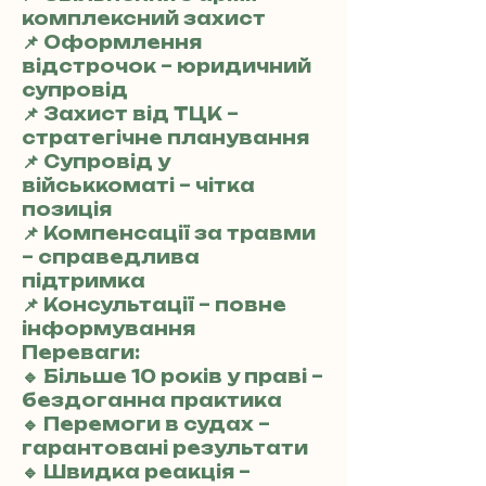
комплексний захист
📌 Оформлення
відстрочок – юридичний
супровід
📌 Захист від ТЦК –
стратегічне планування
📌 Супровід у
військкоматі – чітка
позиція
📌 Компенсації за травми
– справедлива
підтримка
📌 Консультації – повне
інформування
Переваги:
🔹 Більше 10 років у праві –
бездоганна практика
🔹 Перемоги в судах –
гарантовані результати
🔹 Швидка реакція –