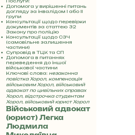
0
Послуги:
7
Допомога у вирішенні питань
догляду за інвалідом I або II
3
групи
0
Консультації щодо перевірки
4
документів за статтею 32
8
Закону про поліцію
5
Консультації щодо СЗЧ
7
(самовільне залишення
8
частини)
4
Супровід в ТЦК та СП
Допомога в питаннях
переведення до іншої
військової частини
Ключові слова:
незаконна
повістка Хорол
,
компенсація
військовим Хорол
,
військовий
адвокат по цивільних справах
Хорол
,
відстрочка студентам
Хорол
,
військовий юрист Хорол
Військовий адвокат
(юрист) Легка
Людмила