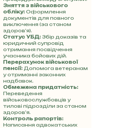
Зняття з військового
обліку:
Оформлення
документів для повного
виключення (за станом
здоров'я).
Статус УБД:
Збір доказів та
юридичний супровід
отримання посвідчення
учасника бойових дій.
Перерахунок військової
пенсії:
Допомога ветеранам
у отриманні законних
надбавок.
Обмежена придатність:
Переведення
військовослужбовців у
тилові підрозділи за станом
здоров'я.
Контроль рапортів:
Написання адвокатських