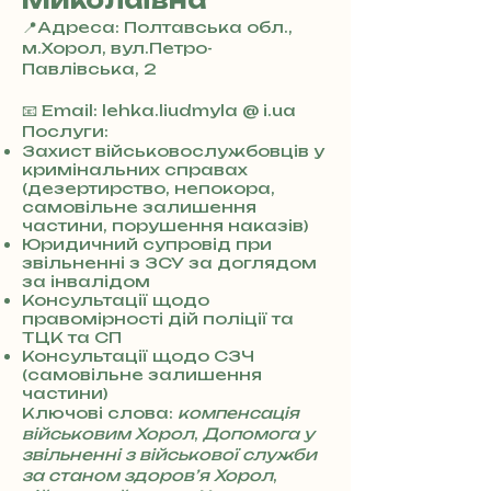
Миколаївна
📍Адреса: Полтавська обл.,
м.Хорол, вул.Петро-
Павлівська, 2
+
3
📧 Email: lehka.liudmyla @ i.ua
8
Послуги:
0
Захист військовослужбовців у
кримінальних справах
7
(дезертирство, непокора,
3
самовільне залишення
0
частини, порушення наказів)
4
Юридичний супровід при
8
звільненні з ЗСУ за доглядом
5
за інвалідом
7
Консультації щодо
8
правомірності дій поліції та
ТЦК та СП
4
Консультації щодо СЗЧ
(самовільне залишення
частини)
Ключові слова:
компенсація
військовим Хорол
,
Допомога у
звільненні з військової служби
за станом здоров’я Хорол
,