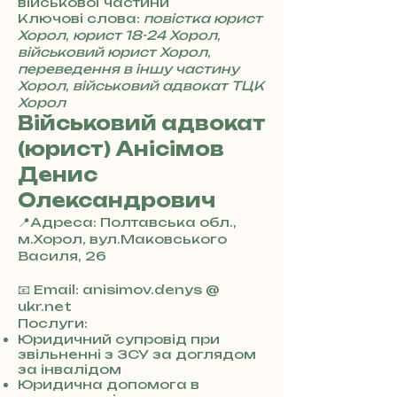
військової частини
Ключові слова:
повістка юрист
Хорол
,
юрист 18-24 Хорол
,
військовий юрист Хорол
,
переведення в іншу частину
Хорол
,
військовий адвокат ТЦК
Хорол
Військовий адвокат
(юрист) Анісімов
Денис
Олександрович
📍Адреса: Полтавська обл.,
м.Хорол, вул.Маковського
Василя, 26
+
3
📧 Email: anisimov.denys @
8
ukr.net
0
Послуги:
7
Юридичний супровід при
звільненні з ЗСУ за доглядом
3
за інвалідом
0
Юридична допомога в
4