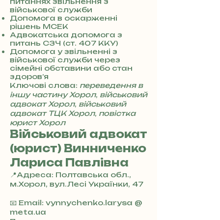
питаннях звільнення з
8
військової служби
5
Допомога в оскарженні
7
рішень МСЕК
8
Адвокатська допомога з
4
питань СЗЧ (ст. 407 ККУ)
Допомога у звільненні з
військової служби через
сімейні обставини або стан
здоров’я
Ключові слова:
переведення в
іншу частину Хорол
,
військовий
адвокат Хорол
,
військовий
адвокат ТЦК Хорол
,
повістка
юрист Хорол
Військовий адвокат
(юрист) Винниченко
Лариса Павлівна
📍Адреса: Полтавська обл.,
м.Хорол, вул.Лесі Українки, 47
+
3
📧 Email: vynnychenko.larysa @
8
meta.ua