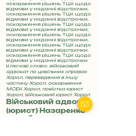
оскарження рішень ТЦК щодо
відмови у наданні відстрочки,
оскарження рішень ТЦК щодо
відмови у наданні відстрочки,
оскарження рішень ТЦК щодо
відмови у наданні відстрочки,
оскарження рішень ТЦК щодо
відмови у наданні відстрочки,
оскарження рішень ТЦК щодо
відмови у наданні відстрочки,
оскарження рішень ТЦК щодо
відмови у наданні відстрочки
Ключові слова:
військовий
адвокат по цивільних справах
Хорол
,
переведення в іншу
частину Хорол
,
оскарження
МСЕК Хорол
,
повістка юрист
Хорол
,
військовий юрист Хорол
Військовий адвокат
(юрист) Назаренко
Олег Йосипович
📍Адреса: Полтавська обл.,
м.Хорол, вул.Ярмаркова, 20