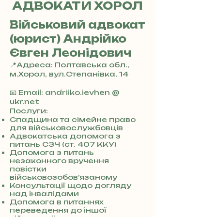
АДВОКАТИ ХОРОЛ
Військовий адвокат
(юрист) Андрійко
Євген Леонідович
📍Адреса: Полтавська обл.,
м.Хорол, вул.Степанівка, 14
+
3
📧 Email: andriiko.ievhen @
8
ukr.net
0
Послуги:
7
Спадщина та сімейне право
для військовослужбовців
3
Адвокатська допомога з
0
питань СЗЧ (ст. 407 ККУ)
4
Допомога з питань
8
незаконного вручення
5
повістки
7
військовозобов’язаному
8
Консультації щодо догляду
4
над інвалідами
Допомога в питаннях
переведення до іншої