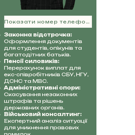
Показати номер телефону
Законна відстрочка:
Оформлення документів
для студентів, опікунів та
багатодітних батьків.
Пенсії силовиків:
Перерахунок виплат для
екс-співробітників СБУ, НГУ,
ДСНС та МВС.
Адміністративні спори:
Скасування незаконних
штрафів та рішень
державних органів.
Військовий консалтинг:
Експертний аналіз ситуації
для уникнення правових
помилок.