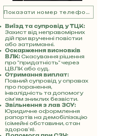
Показати номер телефону
Виїзд та супровід у ТЦК:
Захист від неправомірних
дій при врученні повістки
або затриманні.
Оскарження висновків
ВЛК:
Скасування рішення
про "придатність" через
ЦВЛК або суд.
Отримання виплат:
Повний супровід у справах
про поранення,
інвалідність та допомогу
сім’ям зниклих безвісти.
Звільнення з лав ЗСУ:
Юридичне оформлення
рапортів на демобілізацію
(сімейні обставини, стан
здоров’я).
Допомога при СЗЧ: