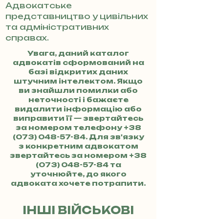
Адвокатське
представництво у цивільних
та адміністративних
справах.
Увага, даний каталог
адвокатів сформований на
базі відкритих даних
штучним інтелектом. Якщо
ви знайшли помилки або
неточності і бажаєте
видалити інформацію або
виправити її — звертайтесь
за номером телефону
+38
(073) 048-57-84
. Для зв'язку
з конкретним адвокатом
звертайтесь за номером
+38
(073) 048-57-84
та
уточнюйте, до якого
адвоката хочете потрапити.
ІНШІ ВІЙСЬКОВІ