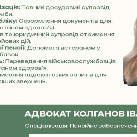
зація:
Повний досудовий супровід
ужби.
бліку:
Оформлення документів для
станом здоров'я).
ів та юридичний супровід отримання
йових дій.
 пенсії:
Допомога ветеранам у
бавок.
ь:
Переведення військовослужбовців
таном здоров'я.
исання адвокатських запитів для
аших звернень.
АДВОКАТ КОЛГАНОВ І
Спеціалізація: Пенсійне забезпечен