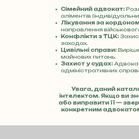
Сімейний адвокат:
Розл
аліментів (індивідуальний
Лікування за кордоном
направлення військового
Конфлікти з ТЦК:
Захис
заходах.
Цивільні справи:
Виріше
майнових питань.
Захист у судах:
Адвокат
адміністративних справ
Увага, даний катал
інтелектом. Якщо ви з
або виправити її — зв
конкретним адвокато