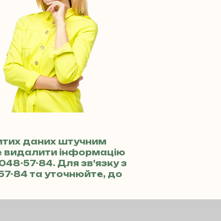
ритих даних штучним
те видалити інформацію
 048-57-84
. Для зв'язку з
-57-84
та уточнюйте, до