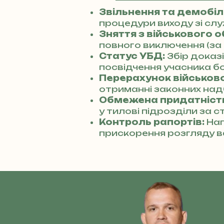
Звільнення та демобілі
процедури виходу зі сл
Зняття з військового о
повного виключення (за 
Статус УБД:
Збір доказ
посвідчення учасника бо
Перерахунок військової
отриманні законних над
Обмежена придатніст
у тилові підрозділи за с
Контроль рапортів:
Нап
прискорення розгляду в