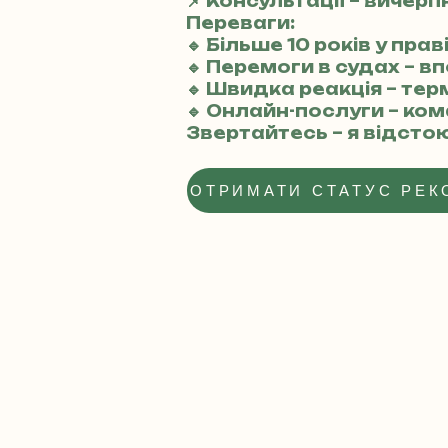
📌 Консультації – вичерп
Переваги:
🔹 Більше 10 років у пра
🔹 Перемоги в судах – вп
🔹 Швидка реакція – те
🔹 Онлайн-послуги – ко
Звертайтесь – я відсто