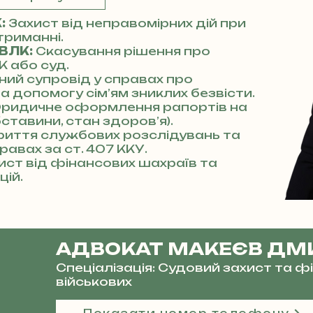
К:
Захист від неправомірних дій при
триманні.
 ВЛК:
Скасування рішення про
К або суд.
ний супровід у справах про
та допомогу сім’ям зниклих безвісти.
ридичне оформлення рапортів на
бставини, стан здоров’я).
риття службових розслідувань та
равах за ст. 407 ККУ.
ист від фінансових шахраїв та
цій.
АДВОКАТ МАКЕЄВ ДМ
Спеціалізація: Судовий захист та 
військових