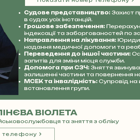
Показати номер телефону
Судове представництво:
Захист 
в судах усіх інстанцій.
Грошове забезпечення:
Перерахун
індексації та заборгованостей по за
Направлення на лікування:
Юриди
надання медичної допомоги та реабі
Переведення до іншої частини:
Оф
запитів для зміни місця служби.
Допомога при СЗЧ:
Зняття звинува
залишенні частини та повернення н
МСЕК та інвалідність:
Супровід на
встановлення групи.
ІНЄВА ВІОЛЕТА
ійськовослужбовця та зняття з обліку
р телефону