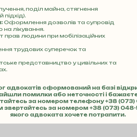
учення, поділ майна, стягнення
 підхід).
:
Оформлення дозволів та супровід
 на лікування.
т прав людини при мобілізаційних
ння трудових суперечок та
ське представництво у цивільних та
ах.
ог адвокатів сформований на базі відк
найшли помилки або неточності і бажає
ертайтесь за номером телефону
+38 (073)
м звертайтесь за номером
+38 (073) 048
якого адвоката хочете потрапити.