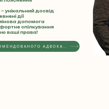
ні пояснення
ві – унікальний досвід
евнені дії
рмінова допомога
мфортне спілкування
юю ваші права!
ОТРИМАТИ СТАТУС РЕКОМЕНДОВАНОГО АДВОКАТА