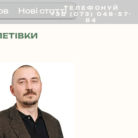
ТЕЛЕФОНУЙ
ов
Нові статті
+38 (073) 048-57-
84
ПЕТІВКИ