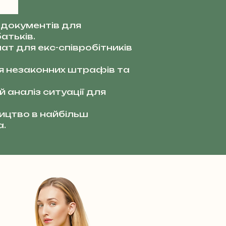
документів для
атьків.
ат для екс-співробітників
я незаконних штрафів та
 аналіз ситуації для
цтво в найбільш
а.