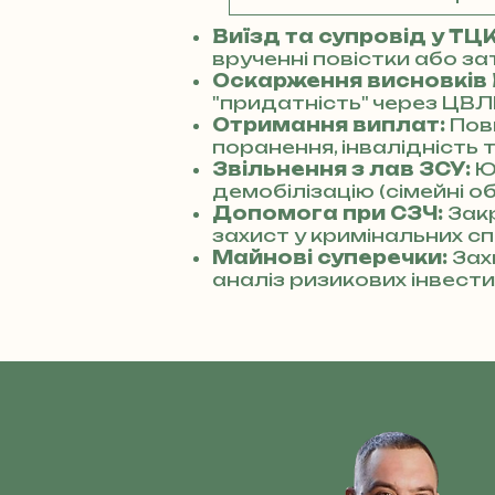
Виїзд та супровід у ТЦ
врученні повістки або за
Оскарження висновків
"придатність" через ЦВЛ
Отримання виплат:
Пов
поранення, інвалідність 
Звільнення з лав ЗСУ:
Ю
демобілізацію (сімейні о
Допомога при СЗЧ:
Зак
захист у кримінальних сп
Майнові суперечки:
Зах
аналіз ризикових інвести