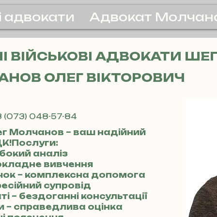
і адвокати
Адвокат Молчан
 ВІЙСЬКОВІ АДВОКАТИ ШЕ
НОВ ОЛЕГ ВІКТОРОВИЧ
 (073) 048-57-84
ег Молчанов – ваш надійний
ЦК!Послуги:
ибокий аналіз
 докладне вивчення
чок – комплексна допомога
фесійний супровід
ті – бездоганні консультації
ми – справедлива оцінка