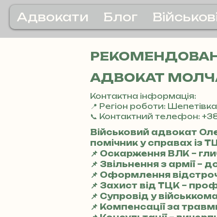
Адвокати
Блог
Військов
РЕКОМЕНДОВАНІ
АДВОКАТ МОЛЧА
Контактна інформація:
📍 Регіон роботи: Шепетівка
📞 Контактний телефон: +38
Військовий адвокат Ол
помічник у справах із Т
📌 Оскарження ВЛК – гл
📌 Звільнення з армії –
📌 Оформлення відстро
📌 Захист від ТЦК – про
📌 Супровід у військкома
📌 Компенсації за трав