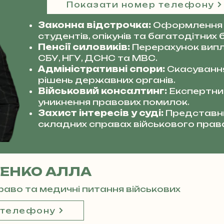
Показати номер телефону
Законна відстрочка:
Оформлення 
студентів, опікунів та багатодітних б
Пенсії силовиків:
Перерахунок випл
СБУ, НГУ, ДСНС та МВС.
Адміністративні спори:
Скасуванн
рішень державних органів.
Військовий консалтинг:
Експертний
уникнення правових помилок.
Захист інтересів у суді:
Представни
складних справах військового прав
ЕНКО АЛЛА
право та медичні питання військових
 телефону