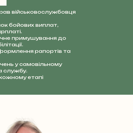
прав військовослужбовця
ок бойових виплат,
рплаті.
чне примушування до
літації.
ормлення рапортів та
чень у самовільному
а службу.
 кожному етапі