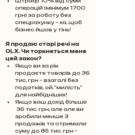
Штраф 10% від суми 
операцій (мінімум 1700 
грн) за роботу без 
спецрахунку – ха, щоб 
бізнес йшов у тінь!
Я продаю старі речі на 
OLX. Чи торкнеться мене 
цей закон?
Якщо ви за рік 
продаєте товарів до 36 
тис. грн – взагалі без 
податків, ой, "милість" 
для найбідніших! 
Якщо ваш дохід більше 
 36 тис. грн, але але ви 
зробили менше 3 
продажів та отримали 
суму до 85 тис. грн – 