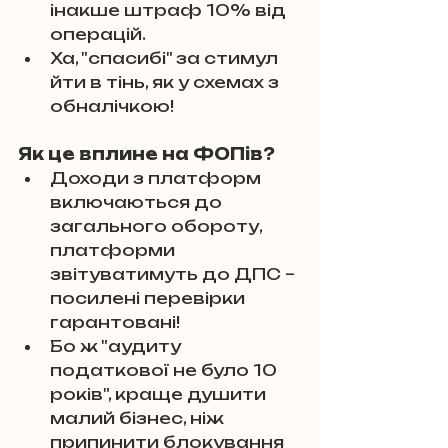
інакше штраф 10% від 
операцій. 
Ха, "спасибі" за стимул 
йти в тінь, як у схемах з 
обналічкою!
Як це вплине на ФОПів?
Доходи з платформ 
включаються до 
загального обороту, 
платформи 
звітуватимуть до ДПС – 
посилені перевірки 
гарантовані! 
Бо ж "аудиту 
податкової не було 10 
років", краще душити 
малий бізнес, ніж 
припинити блокування 