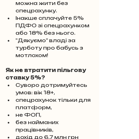
можна жити без 
спецрахунку. 
Інакше сплачуйте 5% 
ПДФО зі спецрахунком 
або 18% без нього. 
"Дякуємо" владі за 
турботу про бабусь з 
мотлохом!
Як не втратити пільгову 
ставку 5%?
Суворо дотримуйтесь 
умов: вік 18+, 
спецрахунок тільки для 
платформ, 
не ФОП, 
без найманих 
працівників, 
дохід до 6,7 млн грн 