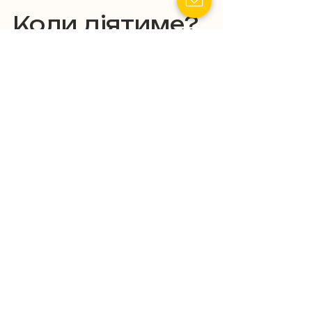
Коли діятиме?
З 1 січня 2026 року. За 
2025 рік звітувати не 
потрібно – ну, "дякуємо" за 
"милість", поки не 
запустять повну систему 
контролю.
Коротко по суті :
Держава запроваджує 
автоматичний 
контроль за доходами 
з інтернет-платформ, 
нібито для "боротьби з 
ухиленням". 
Краще душити бабусю 
з OLX, яка продає старі 