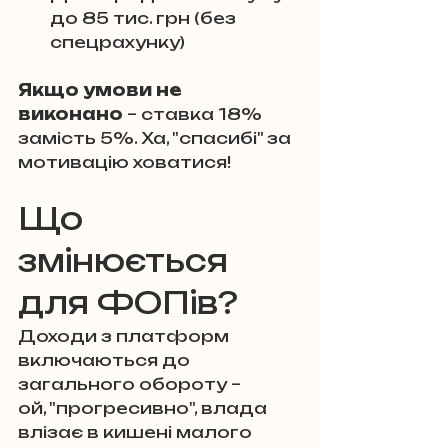
до 85 тис. грн (без 
спецрахунку)
Якщо умови не 
виконано
 – ставка 18% 
замість 5%. Ха, "спасибі" за 
мотивацію ховатися!
Що 
змінюється 
для ФОПів?
Доходи з платформ 
включаються до 
загального обороту – 
ой, "прогресивно", влада 
влізає в кишені малого 