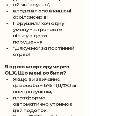
ой, як "зручно", 
влада влізає в кишені 
фрілансерів! 
Порушили хоч одну 
умову – втрачаєте 
пільгу з дати 
порушення. 
"Дякуємо" за постійний 
стрес!
Я здаю квартиру через 
OLX. Що мені робити?
Якщо ви звичайна 
фізособа – 5% ПДФО зі 
спецрахунком, 
платформа 
автоматично утримає 
цей податок. 