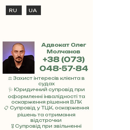
RU
UA
ТЕЛЕФОНУЙ
+38 (073) 048-57-84
Адвокат Олег
Молчанов
+38 (073)
048-57-84
⚖️ Захист інтересів клієнта в
судах
🩺 Юридичний супровід при
оформленні інвалідності та
оскарження рішення ВЛК
📋 Супровід у ТЦК, оскарження
рішень та отримання
відстрочки
🎖 Супровід при звільненні