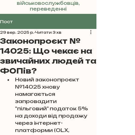
військовослужбовців,
переведенні
Реклама
Пост
29 вер. 2025 р.
Читати 3 хв
Законопроєкт №
14025: Що чекає на
звичайних людей та
ФОПів?
Новий законопроєкт 
№14025 хнову 
намагається 
запровадити 
"пільговий" податок 5% 
на доходи від продажу 
через інтернет-
платформи (OLX, 