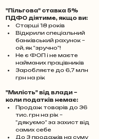
"Пільгова" ставка 5% 
ПДФО діятиме, якщо ви:
Старші 18 років
Відкрили спеціальний 
банківський рахунок – 
ой, як "зручно"!
Не є ФОП і не маєте 
найманих працівників
Заробляєте до 6,7 млн 
грн на рік
"Милість" від влади – 
коли податків немає:
Продаж товарів до 36 
тис. грн на рік – 
"дякуємо" за захист від 
самих себе
До 3 продажів на суму 