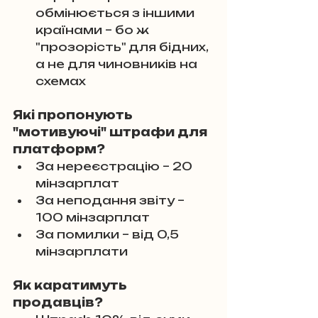
обмінюється з іншими 
країнами – бо ж 
"прозорість" для бідних, 
а не для чиновників на 
схемах
Які пропонують 
"мотивуючі" штрафи для 
платформ?
За нереєстрацію – 20 
мінзарплат
За неподання звіту – 
100 мінзарплат
За помилки – від 0,5 
мінзарплати
Як каратимуть 
продавців?