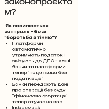
законопроєкто
м?
 Як посилюється 
контроль – бо ж 
"боротьба з тінню"?
Платформи 
автоматично 
утримують податок і 
звітують до ДПС – ваші 
банки та платформи 
тепер "податкова без 
податківців"
Банки передають дані 
про операції без суду – 
"фінансова фортеця" 
тепер стукає на вас
Інформація 