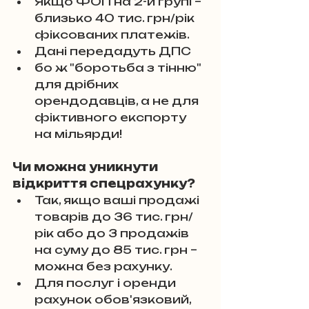
Якщо ФОП на 2-й групі – 
близько 40 тис. грн/рік 
фіксованих платежів. 
Дані передадуть ДПС
бо ж "боротьба з тінню" 
для дрібних 
орендодавців, а не для 
фіктивного експорту 
на мільярди!
Чи можна уникнути 
відкриття спецрахунку?
Так, якщо ваші продажі 
товарів до 36 тис. грн/
рік або до 3 продажів 
на суму до 85 тис. грн – 
можна без рахунку. 
Для послуг і оренди 
рахунок обов'язковий, 