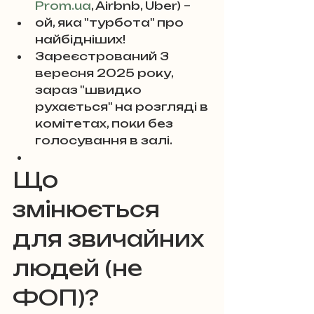
Prom.ua
, Airbnb, Uber) – 
ой, яка "турбота" про 
найбідніших! 
Зареєстрований 3 
вересня 2025 року, 
зараз "швидко 
рухається" на розгляді в 
комітетах, поки без 
голосування в залі.
Що 
змінюється 
для звичайних 
людей (не 
ФОП)?