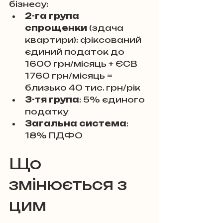
бізнесу:
2-га група 
спрощенки
 (здача 
квартири): фіксований 
єдиний податок до 
1600 грн/місяць + ЄСВ 
1760 грн/місяць = 
близько 40 тис. грн/рік
3-тя група
: 5% єдиного 
податку
Загальна система
: 
18% ПДФО
Що 
змінюється з 
цим 