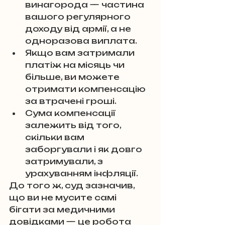
винагорода — частина 
вашого регулярного 
доходу від армії, а не 
одноразова виплата.
Якщо вам затримали 
платіж на місяць чи 
більше, ви можете 
отримати компенсацію 
за втрачені гроші.
Сума компенсації 
залежить від того, 
скільки вам 
заборгували і як довго 
затримували, з 
урахуванням інфляції.
До того ж, суд зазначив, 
що ви не мусите самі 
бігати за медичними 
довідками — це робота 