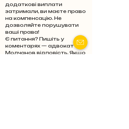
додаткові виплати 
затримали, ви маєте право 
на компенсацію. Не 
дозволяйте порушувати 
ваші права!
Є питання? Пишіть у 
коментарях — адвокат 
Молчанов відповість. Якщо 
справа термінова чи вам 
відмовили, дзвоніть йому 
напряму: 
+38 (073) 048-57-
84
. Відстоюйте свої права 
вже сьогодні!
Пов'язані пости
Дивитися всі