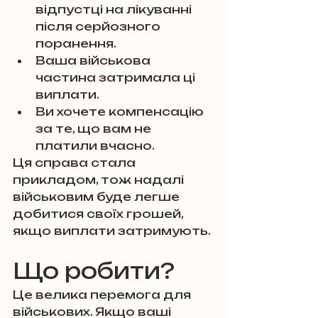
відпустці на лікуванні 
після серйозного 
поранення.
Ваша військова 
частина затримала ці 
виплати.
Ви хочете компенсацію 
за те, що вам не 
платили вчасно.
Ця справа стала 
прикладом, тож надалі 
військовим буде легше 
добитися своїх грошей, 
якщо виплати затримують.
Що робити?
Це велика перемога для 
військових. Якщо ваші 