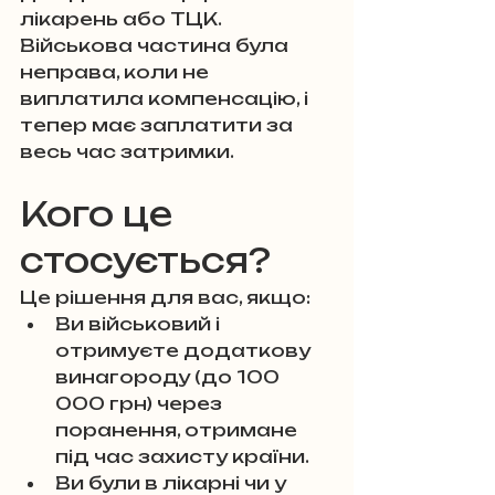
лікарень або ТЦК. 
Військова частина була 
неправа, коли не 
виплатила компенсацію, і 
тепер має заплатити за 
весь час затримки.
Кого це 
стосується?
Це рішення для вас, якщо:
Ви військовий і 
отримуєте додаткову 
винагороду (до 100 
000 грн) через 
поранення, отримане 
під час захисту країни.
Ви були в лікарні чи у 