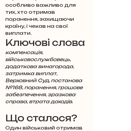
особливо важливо для 
тих, хто отримав 
поранення, захищаючи 
країну, і чекав на свої 
виплати.
Ключові слова
компенсація
, 
військовослужбовець
, 
додаткова винагорода
, 
затримка виплат
, 
Верховний Суд
, 
постанова 
№168
, 
поранення
, 
грошове 
забезпечення
, 
зразкова 
справа
, 
втрата доходів
.
Що сталося?
Один військовий отримав 