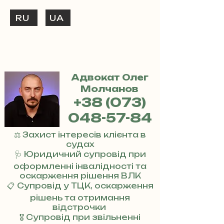
RU
UA
ТЕЛЕФОНУЙ
+38 (073) 048-57-84
Адвокат Олег
Молчанов
+38 (073)
048-57-84
⚖️ Захист інтересів клієнта в
судах
🩺 Юридичний супровід при
оформленні інвалідності та
оскарження рішення ВЛК
📋 Супровід у ТЦК, оскарження
рішень та отримання
відстрочки
🎖 Супровід при звільненні