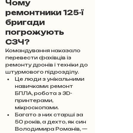
Чому 
ремонтники 125-ї 
бригади 
погрожують 
СЗЧ?
Командування наказало 
перевести фахівців із 
ремонту дронів і техніки до 
штурмового підрозділу.
Це люди з унікальними 
навичками: ремонт 
БПЛА, робота з 3D-
принтерами, 
мікроскопами.
Багато з них старші за 
50 років, а дехто, як син 
Володимира Романів, — 