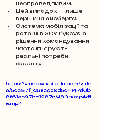
несправедливим.
Цей випадок — лише 
вершина айсберга. 
Система мобілізації та 
ротації в ЗСУ буксує, а 
рішення командування 
часто ігнорують 
реальні потреби 
фронту. 
https://video.wixstatic.com/vide
o/5dc87f_a6eccc9d5d4147d0b
8f61eb97ba1287c/480p/mp4/fil
e.mp4