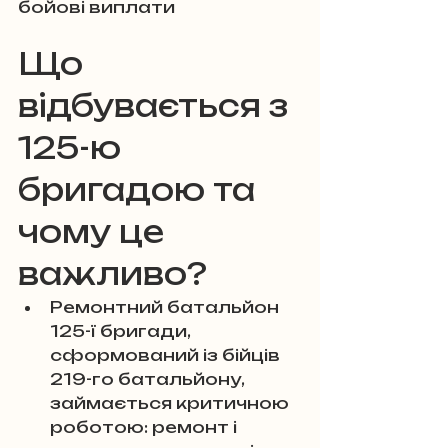
бойові виплати
Що 
відбувається з 
125-ю 
бригадою та 
чому це 
важливо?
Ремонтний батальйон 
125-ї бригади, 
сформований із бійців 
219-го батальйону, 
займається критичною 
роботою: ремонт і 