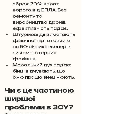
зброя: 70% втрат 
ворога від БПЛА. Без 
ремонту та 
виробництва дронів 
ефективність падає.
Штурмові дії вимагають 
фізичної підготовки, а 
не 50-річних інженерів 
чи комп’ютерних 
фахівців.
Моральний дух падає: 
бійці відчувають, що 
їхню працю знецінюють.
Чи є це частиною 
ширшої 
проблеми в ЗСУ?