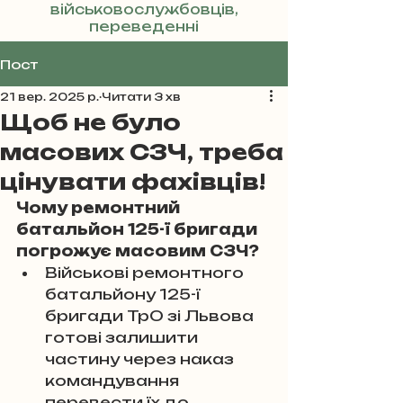
військовослужбовців,
переведенні
Реклама
Пост
21 вер. 2025 р.
Читати 3 хв
Щоб не було
масових СЗЧ, треба
цінувати фахівців!
Чому ремонтний 
батальйон 125-ї бригади 
погрожує масовим СЗЧ?
Військові ремонтного 
батальйону 125-ї 
бригади ТрО зі Львова 
готові залишити 
частину через наказ 
командування 
перевести їх до 