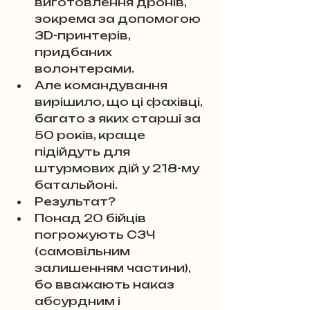
виготовлення дронів, 
зокрема за допомогою 
3D-принтерів, 
придбаних 
волонтерами. 
Але командування 
вирішило, що ці фахівці, 
багато з яких старші за 
50 років, краще 
підійдуть для 
штурмових дій у 218-му 
батальйоні. 
Результат? 
Понад 20 бійців 
погрожують СЗЧ 
(самовільним 
залишенням частини), 
бо вважають наказ 
абсурдним і 