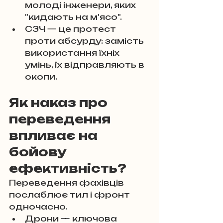
молоді інженери, яких 
"кидають на м'ясо".
СЗЧ — це протест 
проти абсурду: замість 
використання їхніх 
умінь, їх відправляють в 
окопи.
Як наказ про 
переведення 
впливає на 
бойову 
ефективність?
Переведення фахівців 
послаблює тил і фронт 
одночасно.
Дрони — ключова 