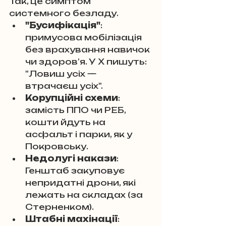
Так, це симптом 
системного безладу.
"Бусифікація"
: 
примусова мобілізація 
без врахування навичок 
чи здоров’я. У X пишуть: 
"Ловиш усіх — 
втрачаєш усіх".
Корупційні схеми
: 
замість ППО чи РЕБ, 
кошти йдуть на 
асфальт і парки, як у 
Покровську.
Недолугі накази
: 
Генштаб закуповує 
непридатні дрони, які 
лежать на складах (за 
Стерненком).
Штабні махінації
: 