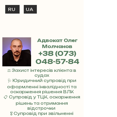
RU
UA
ТЕЛЕФОНУЙ
+38 (073) 048-57-84
Адвокат Олег
Молчанов
+38 (073)
048-57-84
⚖️ Захист інтересів клієнта в
судах
🩺 Юридичний супровід при
оформленні інвалідності та
оскарження рішення ВЛК
📋 Супровід у ТЦК, оскарження
рішень та отримання
відстрочки
🎖 Супровід при звільненні