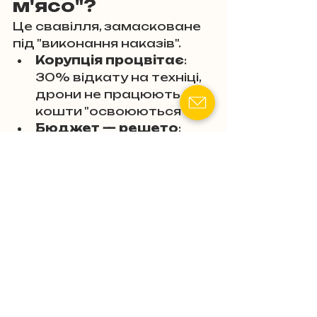
м'ясо"?
Це свавілля, замасковане 
під "виконання наказів".
Корупція процвітає
: 
30% відкату на техніці, 
дрони не працюють, а 
кошти "освоюються".
Бюджет — решето
: 
витрати на ЦНАПи, 
парки, асфальт, а не на 
РЕБ чи ППО.
Мобілізація = 
профанація
: ТЦК хапає 
всіх, навіть хворих, але 
2/3 "губляться" (СЗЧ, 
хвороби, відстрочки).
Замість мотивації — 
шантаж кримінальними 
справами чи 