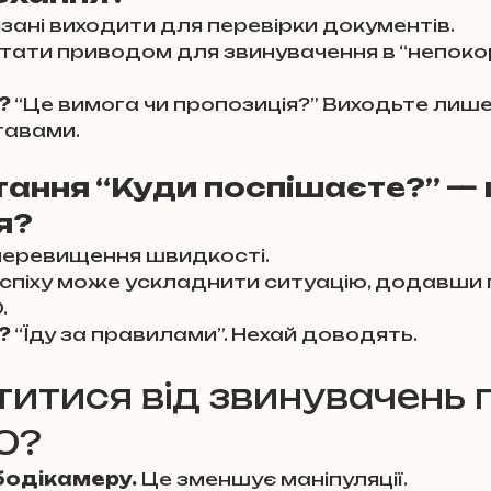
язані виходити для перевірки документів.
тати приводом для звинувачення в “непокорі
?
 “Це вимога чи пропозиція?” Виходьте лише
тавами.
тання “Куди поспішаєте?” — 
я?
 перевищення швидкості.
оспіху може ускладнити ситуацію, додавши
.
?
 “Їду за правилами”. Нехай доводять.
титися від звинувачень п
30?
бодікамеру.
 Це зменшує маніпуляції.