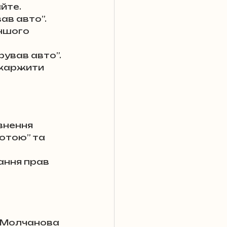
йте.
вав авто”.
ншого 
рував авто”.
каржити 
внення 
отою” та 
ання прав 
 Молчанова 