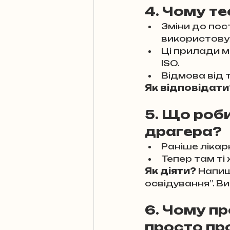
Оскарження
4. Чому те
Зміни до пос
використовув
Проблеми мобіл
Ці прилади м
ISO.
Відмова від 
Як відповідати
5. Що роби
драгера?
Раніше лікар
Тепер там ті
Як діяти?
 Напиш
освідування”. В
6. Чому пр
просто пр