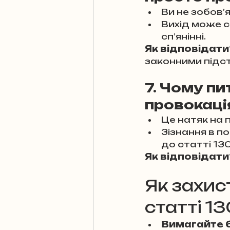
Ви не зобов’
Вихід може с
сп’янінні.
Як відповідати
законними підс
7. Чому пи
провокаці
Це натяк на
Зізнання в п
до статті 130
Як відповідати
Як захис
статті 1
Вимагайте 