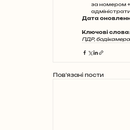
за номером +3
адміністратив
Дата оновлен
Ключові слова
:
ПДР, бодікамера,
Пов'язані пости