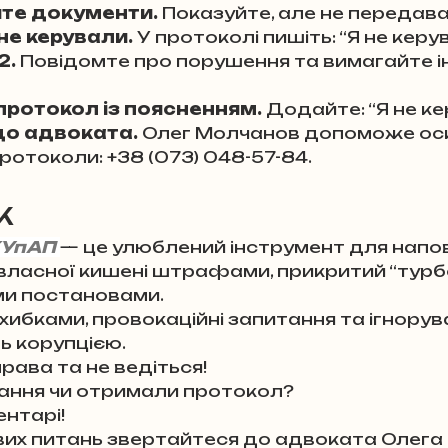
те документи.
 Показуйте, але не передава
не керували.
 У протоколі пишіть: “Я не керу
2.
 Повідомте про порушення та вимагайте і
протокол із поясненням.
 Додайте: “Я не ке
до адвоката.
 Олег Молчанов допоможе ос
отоколи: +38 (073) 048-57-84.
к
УпАП 
— це улюблений інструмент для напо
власної кишені штрафами, прикритий “турб
 постановами. 
хибками, провокаційні запитання та ігнорув
ь корупцією. 
рава та не ведіться! 
ання чи отримали протокол? 
нтарі! 
вих питань звертайтеся до адвоката Олега