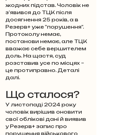
жодних підстав. Чоловік не 
з’явився до ТЦК після  
досягнення 25 років, а в 
Резерв+ уже "порушення". 
Протоколу немає, 
постанови немає, але ТЦК 
вважає себе вершителем 
доль. На щастя, суд 
розставив усе по місцях – 
це протиправно. Деталі 
далі.
Що сталося?
У листопаді 2024 року 
чоловік вирішив оновити 
свої облікові дані й виявив 
у Резерв+ запис про 
порушення військового 