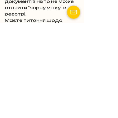
документів ніхто не може 
ставити "чорну мітку" в 
реєстрі.
Маєте питання щодо 
військового обліку чи 
стикнулися з подібним 
свавіллям? Пишіть у 
коментарі – адвокат 
Молчанов відповість. Якщо 
проблема термінова або 
вам відмовили у вирішенні, 
звертайтеся. Захищайте 
свої права, бо ТЦК, схоже, 
не завжди пам’ятає про 
них!