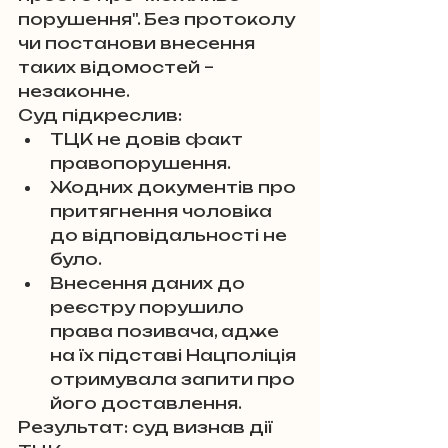
порушення". Без протоколу 
чи постанови внесення 
таких відомостей – 
незаконне.
Суд підкреслив:
ТЦК не довів факт 
правопорушення.
Жодних документів про 
притягнення чоловіка 
до відповідальності не 
було.
Внесення даних до 
реєстру порушило 
права позивача, адже 
на їх підставі Нацполіція 
отримувала запити про 
його доставлення.
Результат: суд визнав дії 