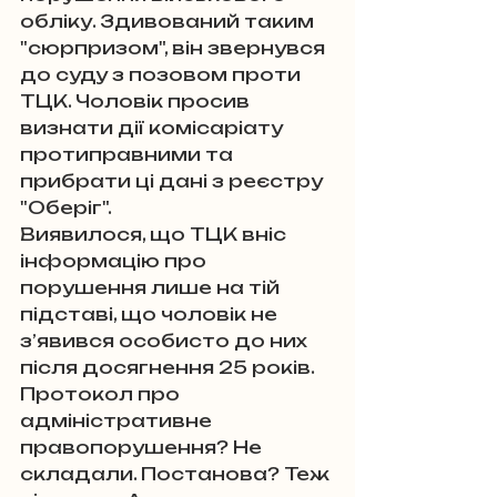
обліку. Здивований таким 
"сюрпризом", він звернувся 
до суду з позовом проти 
ТЦК. Чоловік просив 
визнати дії комісаріату 
протиправними та 
прибрати ці дані з реєстру 
"Оберіг".
Виявилося, що ТЦК вніс 
інформацію про 
порушення лише на тій 
підставі, що чоловік не 
з’явився особисто до них 
після досягнення 25 років. 
Протокол про 
адміністративне 
правопорушення? Не 
складали. Постанова? Теж 