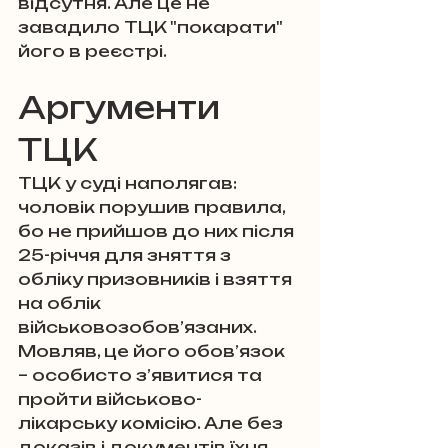
відсутня. Але це не 
завадило ТЦК "покарати" 
його в реєстрі.
Аргументи 
ТЦК
ТЦК у суді наполягав: 
чоловік порушив правила, 
бо не прийшов до них після 
25-річчя для зняття з 
обліку призовників і взяття 
на облік 
військовозобов’язаних. 
Мовляв, це його обов’язок 
– особисто з’явитися та 
пройти військово-
лікарську комісію. Але без 
доказів і документів їхня 