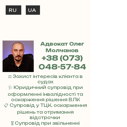
RU
UA
ТЕЛЕФОНУЙ
+38 (073) 048-57-84
Адвокат Олег
Молчанов
+38 (073)
048-57-84
⚖️ Захист інтересів клієнта в
судах
🩺 Юридичний супровід при
оформленні інвалідності та
оскарження рішення ВЛК
📋 Супровід у ТЦК, оскарження
рішень та отримання
відстрочки
🎖 Супровід при звільненні