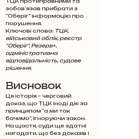
ТЦК протиправними та 
зобов’язав прибрати з 
"Оберіг" інформацію про 
порушення.
Ключові слова: 
ТЦК, 
військовий облік, реєстр 
"Оберіг", Резерв+, 
адміністративна 
відповідальність, судове 
рішення.
Висновок
Ця історія – черговий 
доказ, що ТЦК іноді діє за 
принципом "а ми так 
бачимо", ігноруючи закон. 
На щастя, суди ще здатні 
нагадати, що без доказів і 